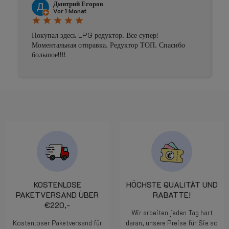
Johnny Douwma
Vor 4 Monaten
star
star
star
star
star
Prima geholpen
KOSTENLOSE
HÖCHSTE QUALITÄT UND
PAKETVERSAND ÜBER
RABATTE!
€220,-