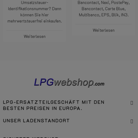
Geschäftskunde (außerhalb der
SEPA, VISA, Mastcard und
Niederlande) mit einer gültigen
andere nationale wie iDeal,
Umsatzsteuer-
Bancontact, Nexi, PostePay,
Identifikationsnummer? Dann
Bancontact, Carte Blue,
können Sie hier
Multibanco, EPS, Blik, IN3.
mehrwertsteuerfrei einkaufen.
Weiterlesen
Weiterlesen
LPG-ERSATZTEILGESCHÄFT MIT DEN
BESTEN PREISEN IN EUROPA.
UNSER LADENSTANDORT