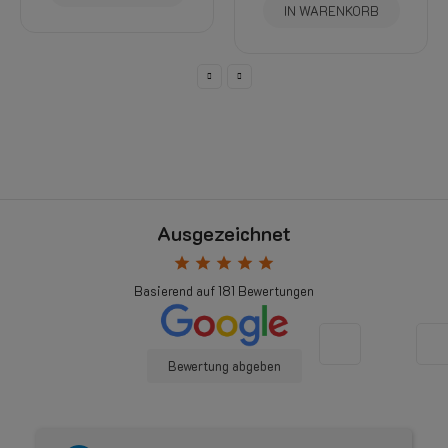
IN WARENKORB
Ausgezeichnet
star
star
star
star
star
Basierend auf
181
Bewertungen
Bewertung abgeben