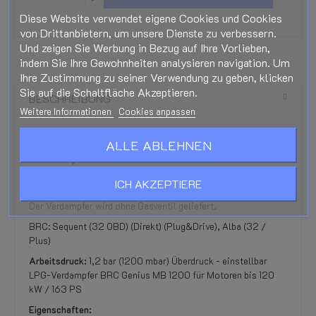
Diese Website verwendet eigene Cookies und Cookies
von Drittanbietern, um unsere Dienste zu verbessern.
Und zeigen Sie Werbung in Bezug auf Ihre Vorlieben,
indem Sie Ihre Gewohnheiten analysieren navigation. Um
Ihre Zustimmung zu seiner Verwendung zu geben, klicken
Sie auf die Schaltfläche Akzeptieren.
BESCHREIBUNG
Weitere Informationen
Cookies anpassen
BRC Genius MB 1200 mbar LPG-
ALLE ABLEHNEN
Verdampfer (12 mm)
BRC Genius MB 1200 mbar LPG-Verdampfer für das BRC
ICH AKZEPTIERE
Sequential LPG-System von 2007
Der Verdampfer wird ohne Gasventil geliefert.
BRC: Sequent (32 OBD) (Direkt) (Plug&Drive), Alba (32 /
Plus)
Arbeitsdruck:
1,2 bar (1200 mbar) Überdruck - einstellbar
LPG-Verdampfer BRC Genius MB 1200 für Motoren bis 120
kW / 163 PS
Eigenschaften: