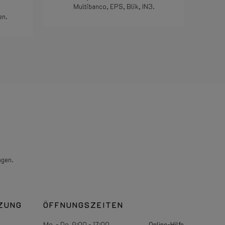
Multibanco, EPS, Blik, IN3.
Bedankt.
en.
Weiterlesen
agen.
ZUNG
ÖFFNUNGSZEITEN
Mo. - Do. 9:00 - 17:00
Online-Hilfe