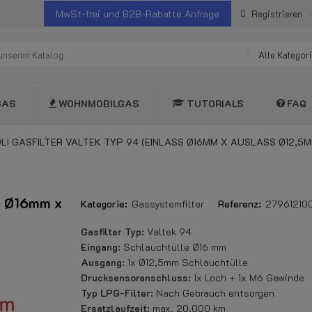
MwSt-frei und B2B-Rabatte Anfrage
Registrieren
Alle Kategor
GAS
WOHNMOBILGAS
TUTORIALS
FAQ
LI GASFILTER VALTEK TYP 94 (EINLASS Ø16MM X AUSLASS Ø12,5M
ss Ø16mm x
Kategorie:
Gassystemfilter
Referenz:
27961210
Gasfilter Typ:
Valtek 94
Eingang:
Schlauchtülle Ø16 mm
Ausgang:
1x Ø12,5mm Schlauchtülle
Drucksensoranschluss:
1x Loch + 1x M6 Gewinde
Typ LPG-Filter:
Nach Gebrauch entsorgen
Ersatzlaufzeit:
max. 20.000 km