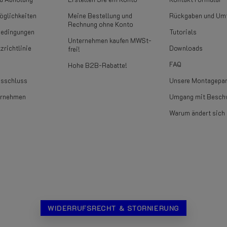
glichkeiten
Meine Bestellung und
Rückgaben und Um
Rechnung ohne Konto
bedingungen
Tutorials
Unternehmen kaufen MWSt-
zrichtlinie
Downloads
frei!
FAQ
Hohe B2B-Rabatte!
usschluss
Unsere Montagepar
ernehmen
Umgang mit Besch
Warum ändert sich 
WIDERRUFSRECHT & STORNIERUNG