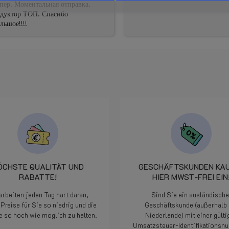
пер! Моментальная отправка.
Siehe unten auf dieser Seite
едуктор ТОП. Спасибо
льшое!!!!
Wird im Checkout berechnet und 
t, Zielort und Rabatten.)
PRINS VSI-3 eVP Type 2
ÖCHSTE QUALITÄT UND
GESCHÄFTSKUNDEN KA
RABATTE!
HIER MWST-FREI EIN
arbeiten jeden Tag hart daran,
Sind Sie ein ausländische
Preise für Sie so niedrig und die
Geschäftskunde (außerhalb 
e so hoch wie möglich zu halten.
Niederlande) mit einer gülti
Umsatzsteuer-Identifikations