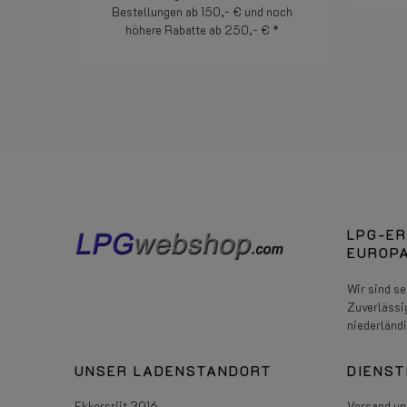
Bestellungen ab 150,- € und noch
höhere Rabatte ab 250,- € *
Weiterlesen
LPG-ER
EUROPA
Wir sind s
Zuverlässi
niederländ
UNSER LADENSTANDORT
DIENST
Ekkersrijt 3016
Versand un