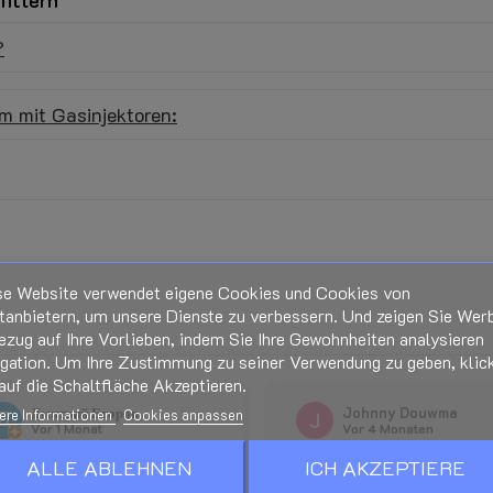
?
m mit Gasinjektoren:
se Website verwendet eigene Cookies und Cookies von
tanbietern, um unsere Dienste zu verbessern. Und zeigen Sie Wer
ezug auf Ihre Vorlieben, indem Sie Ihre Gewohnheiten analysieren
igation. Um Ihre Zustimmung zu seiner Verwendung zu geben, klic
Bei Anschluss des Produktes (St
berecht.
auf die Schaltfläche Akzeptieren.
Beim Öffnen der Klarsichtverpa
Дмитрий Егоров
Johnny Douwma
ere Informationen
Cookies anpassen
Vor 1 Monat
Vor 4 Monaten
Handbücher und Dokumentation –
r
star
star
star
star
star
star
star
star
star
ALLE ABLEHNEN
ICH AKZEPTIERE
Seite.
купал здесь LPG редуктор. Все
Prima geholpen