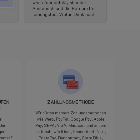
war leider defekt, aber der
maandag 
Austausch und die Retoure lief
besteld o
reibungslos. Vielen Dank noch
kunnen vu
ist dort sichtbar. (Abhängig von Gesamtgewich
mal für die gute Kommunikation
Dinsdag 
und die schnelle
aangekom
Ersatzlieferung . Den Shop
avonds k
kann ich wirklich vorbehaltslos
verkeerd
empfehlen.
ik de jui
een mailt
woensdag
LPGwebsh
dat ze on
onderdeel
minuten l
het klaa
pikken en
Iedereen 
UFEN
ZAHLUNGSMETHODE
we zijn 
!
maar als
Wir bieten mehrere Zahlungsmethoden
manier op
r
wie Wero, PayPal, Google Pay, Apple
geweldig,
der
Pay, SEPA, VISA, Mastcard und andere
meegemaa
gen
nationale wie iDeal, Bancontact, Nexi,
Doe zo vo
nummer?
PostePay, Bancontact, Carte Blue,
die 5 ste