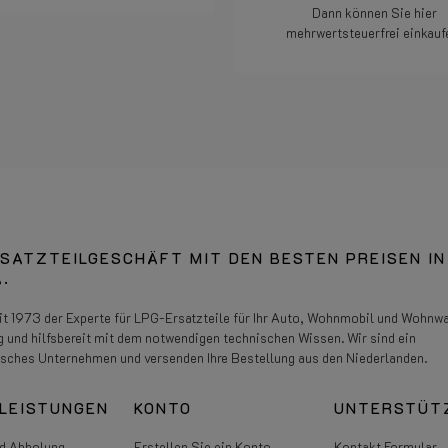
Dann können Sie hier
Weiterlesen
mehrwertsteuerfrei einkauf
Weiterlesen
SATZTEILGESCHÄFT MIT DEN BESTEN PREISEN IN
.
eit 1973 der Experte für LPG-Ersatzteile für Ihr Auto, Wohnmobil und Wohnw
g und hilfsbereit mit dem notwendigen technischen Wissen. Wir sind ein
isches Unternehmen und versenden Ihre Bestellung aus den Niederlanden.
LEISTUNGEN
KONTO
UNTERSTÜT
d Abholung
Erstellen Sie ein Konto
Kontakt Formular