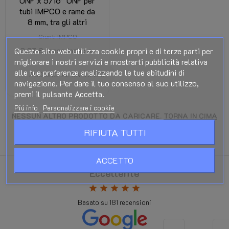
UNF x 5/16” UNF per
tubi IMPCO e rame da
8 mm, tra gli altri
Giunti IMPCO
Questo sito web utilizza cookie propri e di terze parti per
3,27 €
tasse incluse.
migliorare i nostri servizi e mostrarti pubblicità relativa
alle tue preferenze analizzando le tue abitudini di
AGGIUNGI AL CARRELLO
navigazione. Per dare il tuo consenso al suo utilizzo,
premi il pulsante Accetta.
Piú info
Personalizzare i cookie
NESSUN ALTRO PRODOTTO DA CARICARE.
TORNA IN CIMA
RIFIUTA TUTTI
ACCETTO
Eccellente
star
star
star
star
star
Basato su
181
recensioni