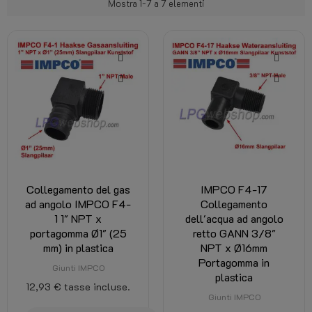
Mostra 1-7 a 7 elementi
Collegamento del gas
IMPCO F4-17
ad angolo IMPCO F4-
Collegamento
1 1" NPT x
dell'acqua ad angolo
portagomma Ø1" (25
retto GANN 3/8"
mm) in plastica
NPT x Ø16mm
Portagomma in
Giunti IMPCO
plastica
12,93 €
tasse incluse.
Giunti IMPCO