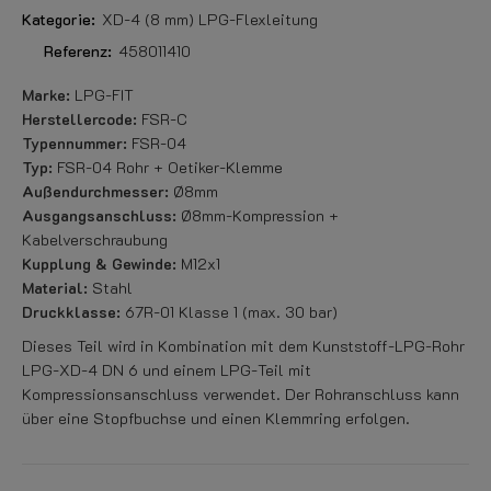
Kategorie:
XD-4 (8 mm) LPG-Flexleitung
Referenz:
458011410
Marke:
LPG-FIT
Herstellercode:
FSR-C
Typennummer:
FSR-04
Typ:
FSR-04 Rohr + Oetiker-Klemme
Außendurchmesser:
Ø8mm
Ausgangsanschluss:
Ø8mm-Kompression +
Kabelverschraubung
Kupplung & Gewinde:
M12x1
Material:
Stahl
Druckklasse:
67R-01 Klasse 1 (max. 30 bar)
Dieses Teil wird in Kombination mit dem Kunststoff-LPG-Rohr
LPG-XD-4 DN 6 und einem LPG-Teil mit
Kompressionsanschluss verwendet. Der Rohranschluss kann
über eine Stopfbuchse und einen Klemmring erfolgen.