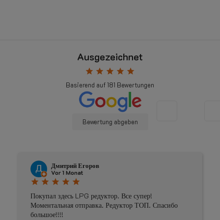
Ausgezeichnet
star
star
star
star
star
Basierend auf
181
Bewertungen
Bewertung abgeben
Johnny Douwma
Vor 4 Monaten
star
star
star
star
star
Prima geholpen
асибо