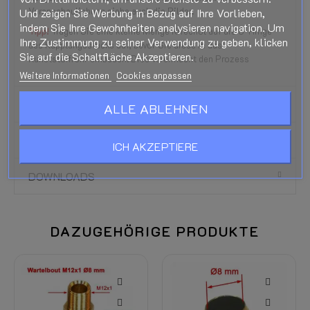
Veranschaulichung siehe auch die Bilder.
Und zeigen Sie Werbung in Bezug auf Ihre Vorlieben,
indem Sie Ihre Gewohnheiten analysieren navigation. Um
Tipp!
Tragen Sie eine kleine Menge Kriechöl auf die O-Ringe
Ihre Zustimmung zu seiner Verwendung zu geben, klicken
des Kupplungsstücks auf, bevor Sie diese in das
Sie auf die Schaltfläche Akzeptieren.
Kunststoffrohr einbauen. Dies vereinfacht den Prozess
Weitere Informationen
Cookies anpassen
PRODUKTDETAILS
ALLE ABLEHNEN
BEWERTUNGEN
ICH AKZEPTIERE
DOWNLOADS
DAZUGEHÖRIGE PRODUKTE
-1