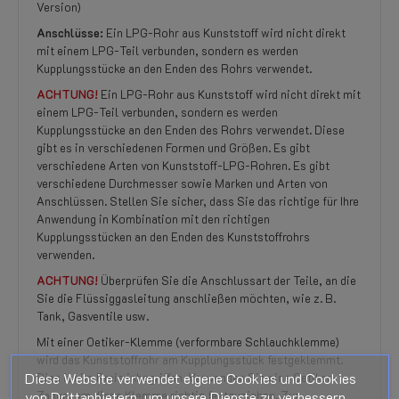
Version)
Anschlüsse:
Ein LPG-Rohr aus Kunststoff wird nicht direkt
mit einem LPG-Teil verbunden, sondern es werden
Kupplungsstücke an den Enden des Rohrs verwendet.
ACHTUNG!
Ein LPG-Rohr aus Kunststoff wird nicht direkt mit
einem LPG-Teil verbunden, sondern es werden
Kupplungsstücke an den Enden des Rohrs verwendet. Diese
gibt es in verschiedenen Formen und Größen. Es gibt
verschiedene Arten von Kunststoff-LPG-Rohren. Es gibt
verschiedene Durchmesser sowie Marken und Arten von
Anschlüssen. Stellen Sie sicher, dass Sie das richtige für Ihre
Anwendung in Kombination mit den richtigen
Kupplungsstücken an den Enden des Kunststoffrohrs
verwenden.
ACHTUNG!
Überprüfen Sie die Anschlussart der Teile, an die
Sie die Flüssiggasleitung anschließen möchten, wie z. B.
Tank, Gasventile usw.
Mit einer Oetiker-Klemme (verformbare Schlauchklemme)
wird das Kunststoffrohr am Kupplungsstück festgeklemmt.
Diese Website verwendet eigene Cookies und Cookies
Dies ist im Preis inbegriffen. Verwenden Sie eine Oetiker-
von Drittanbietern, um unsere Dienste zu verbessern.
Zange, um diese Klemme richtig festzuziehen. Zur