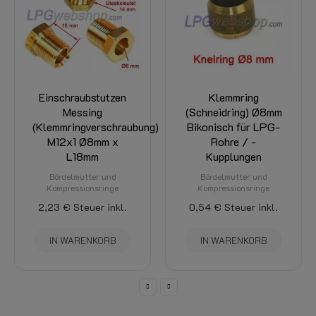
Einschraubstutzen
Klemmring
Messing
(Schneidring) Ø8mm
K
(Klemmringverschraubung)
Bikonisch für LPG-
R
M12x1 Ø8mm x
Rohre / -
L18mm
Kupplungen
Bördelmutter und
Bördelmutter und
Kompressionsringe
Kompressionsringe
30
2,23 €
Steuer inkl.
0,54 €
Steuer inkl.
IN WARENKORB
IN WARENKORB