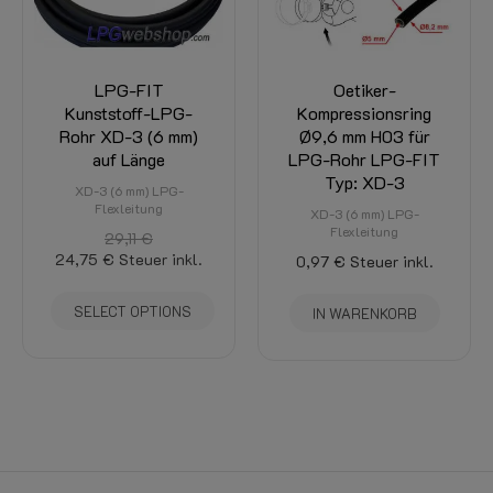
LPG-FIT
Oetiker-
Kunststoff-LPG-
Kompressionsring
Rohr XD-3 (6 mm)
Ø9,6 mm H03 für
auf Länge
LPG-Rohr LPG-FIT
Typ: XD-3
XD-3 (6 mm) LPG-
Flexleitung
XD-3 (6 mm) LPG-
Flexleitung
29,11 €
24,75 €
Steuer inkl.
0,97 €
Steuer inkl.
SELECT OPTIONS
IN WARENKORB