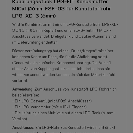
Kupplungsstück LPG-FIT Konusmutter
M10x1 Ø6mm FSF-03 für Kunststoffrohr
LPG-XD-3 (6mm)
Wird in Kombination mit einem LPG-Kunststoffrohr LPG-XD-
3 DN 5 (= Ø6 mm Kupfer) und einem LPG-Teil mit M10x1-
Anschluss verwendet. Drehgelenk und Oetiker-Klemme sind
im Lieferumfang enthalten
Dieser Verbindungstyp hat einen „Brust/Kragen“ mit einer
konischen Kante am Ende, die für die Abdichtung sorgt.
(Genau wie ein konischer Kompressionsring). Der Vorteil
dieser Art von Kupplungsstücken besteht darin, dass sie
wiederverwendet werden können, da sich das Material nicht
verformt.
Anwendung:
Zum Anschluss von Kunststoff-LPG-Rohren an
beispielsweise:
- Ein LPG-Gasventil (mit M10x1-Anschlüssen)
- Ein LPG-Verdampfer (mit M10x1-Eingang)
- Die Leistung eines Multivale auf einem LPG-Tank (6-mm-
Version)
Anschlüsse:
Ein LPG-Rohr aus Kunststoff wird nicht direkt