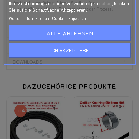
Ihre Zustimmung zu seiner Verwendung zu geben, klicken
des Kupplungsstücks auf, bevor Sie diese in das
Kunststoffrohr einbauen. Dies vereinfacht den Prozess.
Sie auf die Schaltfläche Akzeptieren.
Weitere Informationen
Cookies anpassen
PRODUKTDETAILS
ALLE ABLEHNEN
BEWERTUNGEN
ICH AKZEPTIERE
DOWNLOADS
DAZUGEHÖRIGE PRODUKTE
-15%