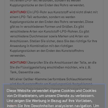
mit einem LPG-Teil verbunden, sondern es werden
Kupplungsstücke an den Enden des Rohrs verwendet.
ACHTUNG!
Ein LPG-Rohr aus Kunststoff wird nicht direkt mit
einem LPG-Teil verbunden, sondern es werden
Kupplungsstücke an den Enden des Rohrs verwendet. Diese
gibt es in verschiedenen Formen und Größen. Es gibt
verschiedene Arten von Kunststoff-LPG-Rohren. Es gibt
verschiedene Durchmesser sowie Marken und Arten von
Anschlüssen. Stellen Sie sicher, dass Sie das richtige für Ihre
Anwendung in Kombination mit den richtigen
Kupplungsstücken an den Enden des Kunststoffrohrs
verwenden.
ACHTUNG!
Überprüfen Sie die Anschlussart der Teile, an die
Sie die Flüssiggasleitung anschließen möchten, wie z. B.
Tank, Gasventile usw.
Mit einer Oetiker-Klemme (verformbare Schlauchklemme)
wird das Kunststoffrohr am Kupplungsstück festgeklemmt.
Dies ist im Preis inbegriffen. Verwenden Sie eine Oetiker-
Diese Website verwendet eigene Cookies und Cookies
Zange, um diese Klemme richtig festzuziehen. Zur
von Drittanbietern, um unsere Dienste zu verbessern.
Veranschaulichung siehe auch die Bilder.
Und zeigen Sie Werbung in Bezug auf Ihre Vorlieben,
indem Sie Ihre Gewohnheiten analysieren navigation. Um
Tipp!
Tragen Sie eine kleine Menge Kriechöl auf die O-Ringe