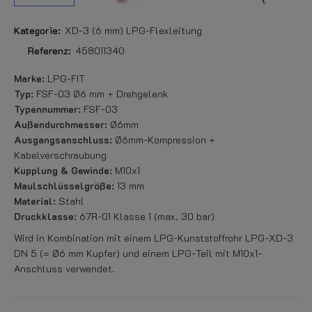
Kategorie:
XD-3 (6 mm) LPG-Flexleitung
Referenz:
458011340
Marke:
LPG-FIT
Typ:
FSF-03 Ø6 mm + Drehgelenk
Typennummer:
FSF-03
Außendurchmesser:
Ø6mm
Ausgangsanschluss:
Ø6mm-Kompression +
Kabelverschraubung
Kupplung & Gewinde:
M10x1
Maulschlüsselgröße:
13 mm
Material:
Stahl
Druckklasse:
67R-01 Klasse 1 (max. 30 bar)
Wird in Kombination mit einem LPG-Kunststoffrohr LPG-XD-3
DN 5 (= Ø6 mm Kupfer) und einem LPG-Teil mit M10x1-
Anschluss verwendet.