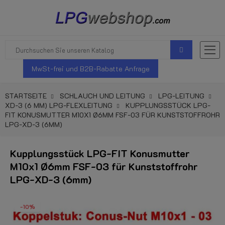
MwSt-frei und B2B-Rabatte Anfrage
STARTSEITE
SCHLAUCH UND LEITUNG
LPG-LEITUNG
XD-3 (6 MM) LPG-FLEXLEITUNG
KUPPLUNGSSTÜCK LPG-
FIT KONUSMUTTER M10X1 Ø6MM FSF-03 FÜR KUNSTSTOFFROHR
LPG-XD-3 (6MM)
Kupplungsstück LPG-FIT Konusmutter
M10x1 Ø6mm FSF-03 für Kunststoffrohr
LPG-XD-3 (6mm)
-10%