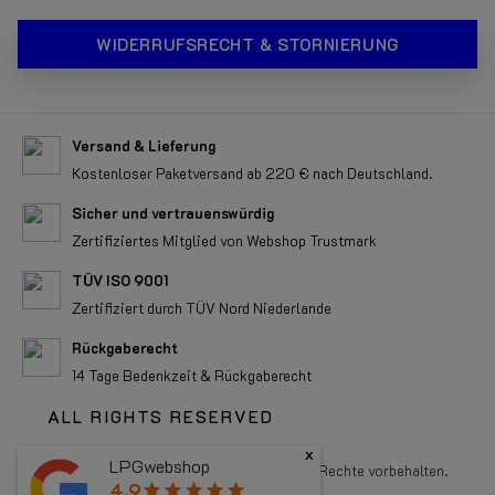
WIDERRUFSRECHT & STORNIERUNG
Versand & Lieferung
Kostenloser Paketversand ab 220 € nach Deutschland.
Sicher und vertrauenswürdig
Zertifiziertes Mitglied von Webshop Trustmark
TÜV ISO 9001
Zertifiziert durch TÜV Nord Niederlande
Rückgaberecht
14 Tage Bedenkzeit & Rückgaberecht
ALL RIGHTS RESERVED
x
LPGwebshop
Copyright 2026 LPGwebshop.com - Alle Rechte vorbehalten.
4.9
star
star
star
star
star