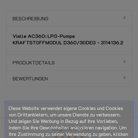
BESCHREIBUNG
Vialle AC360: LPG-Pumpe
KRAFTSTOFFMODUL D360/30DEG - 3114136.2
PRODUKTDETAILS
BEWERTUNGEN
Diese Website verwendet eigene Cookies und Cookies
von Drittanbietern, um unsere Dienste zu verbessern.
Und zeigen Sie Werbung in Bezug auf Ihre Vorlieben,
Ausgezeichnet
indem Sie Ihre Gewohnheiten analysieren navigation. Um
Ihre Zustimmung zu seiner Verwendung zu geben, klicken
star
star
star
star
star