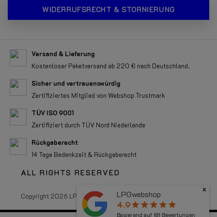
WIDERRUFSRECHT & STORNIERUNG
Versand & Lieferung
Kostenloser Paketversand ab 220 € nach Deutschland.
Sicher und vertrauenswürdig
Zertifiziertes Mitglied von Webshop Trustmark
TÜV ISO 9001
Zertifiziert durch TÜV Nord Niederlande
Rückgaberecht
14 Tage Bedenkzeit & Rückgaberecht
ALL RIGHTS RESERVED
x
LPGwebshop
Copyright 2026 LPGwebshop.com - Alle Rechte vorbehalten.
4.9
star
star
star
star
star
Basierend auf
181
Bewertungen