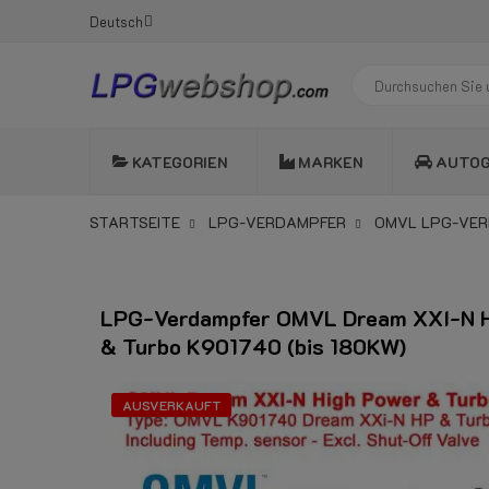
Deutsch
KATEGORIEN
MARKEN
AUTO
STARTSEITE
LPG-VERDAMPFER
OMVL LPG-VE
LPG-Verdampfer OMVL Dream XXI-N H
& Turbo K901740 (bis 180KW)
AUSVERKAUFT