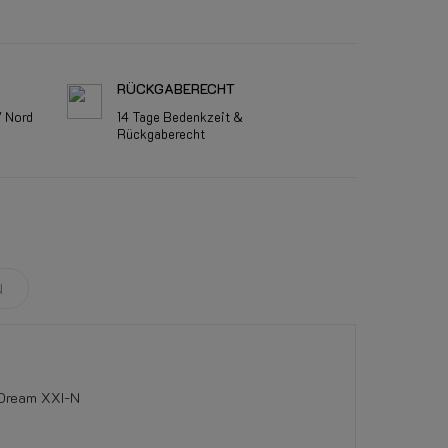
RÜCKGABERECHT
V Nord
14 Tage Bedenkzeit &
Rückgaberecht
N
Dream XXI-N