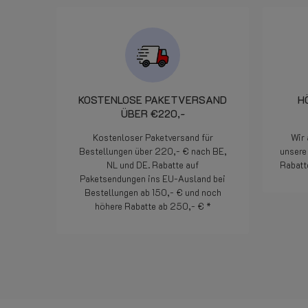
al corriere che ha provveduto
alla consegna praticamente il
giorno dopo. Davvero un
servizio degno di segnalazione.
In pratica cortesia efficienza ed
attenzione al cliente. Bravi!
KOSTENLOSE PAKETVERSAND
H
ÜBER €220,-
Kostenloser Paketversand für
Wir 
Bestellungen über 220,- € nach BE,
unsere 
NL und DE. Rabatte auf
Rabatt
Paketsendungen ins EU-Ausland bei
Bestellungen ab 150,- € und noch
höhere Rabatte ab 250,- € *
Weiterlesen