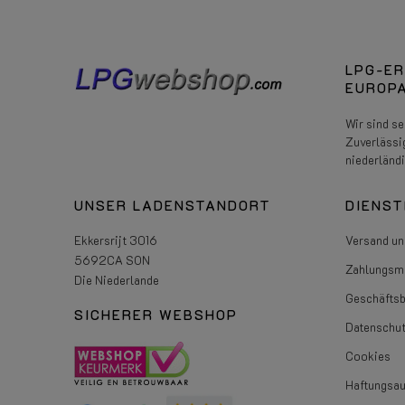
LPG-ER
EUROPA
Wir sind s
Zuverlässi
niederländ
UNSER LADENSTANDORT
DIENST
Ekkersrijt 3016
Versand un
5692CA SON
Zahlungsmö
Die Niederlande
Geschäfts
SICHERER WEBSHOP
Datenschut
Cookies
Haftungsa