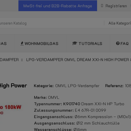
MwSt-frei und B2B-Rabatte Anfrage
Registrieren
Alle Kategor
GAS
WOHNMOBILGAS
TUTORIALS
FAQ
RDAMPFER
LPG-VERDAMPFER OMVL DREAM XXI-N HIGH POWER &
igh Power
Kategorie:
OMVL LPG-Verdampfer
Referenz:
10
Marke:
OMVL
Typennummer:
K901740
Dream XXI-N HP Turbo
Zulassungsnummer:
E4 67R-01 0099
Eingangsanschluss:
Ø6mm Kompression – (M10x1)
Ausgangsanschluss:
Ø12 mm Schlauchtülle
Wasseranschlüsse:
Ø16mm