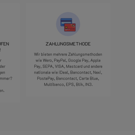
LPGwebsh
dat ze on
onderdeel
minuten l
het klaa
pikken en
Iedereen 
UFEN
ZAHLUNGSMETHODE
we zijn 
!
maar als
Wir bieten mehrere Zahlungsmethoden
manier op
r
wie Wero, PayPal, Google Pay, Apple
geweldig,
der
Pay, SEPA, VISA, Mastcard und andere
meegemaa
gen
nationale wie iDeal, Bancontact, Nexi,
Doe zo vo
nummer?
PostePay, Bancontact, Carte Blue,
die 5 ste
Multibanco, EPS, Blik, IN3.
Bedankt.
en.
Weiterlesen