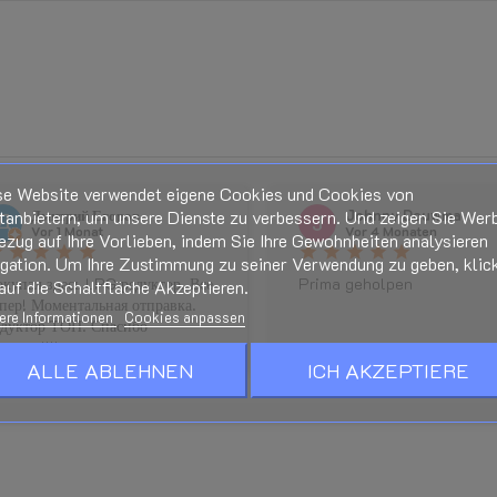
Exclusief Gasafsluiter
se Website verwendet eigene Cookies und Cookies von
Bei Anschluss des Produktes (St
tanbietern, um unsere Dienste zu verbessern. Und zeigen Sie Wer
Дмитрий Егоров
Johnny Douwma
berecht.
Vor 1 Monat
Vor 4 Monaten
ezug auf Ihre Vorlieben, indem Sie Ihre Gewohnheiten analysieren
r
star
star
star
star
star
star
star
star
star
igation. Um Ihre Zustimmung zu seiner Verwendung zu geben, klic
Handbücher und Dokumentation –
купал здесь LPG редуктор. Все
Prima geholpen
auf die Schaltfläche Akzeptieren.
Seite.
пер! Моментальная отправка.
ere Informationen
Cookies anpassen
едуктор ТОП. Спасибо
Siehe unten auf dieser Seite
льшое!!!!
ALLE ABLEHNEN
ICH AKZEPTIERE
Wird im Checkout berechnet und 
t, Zielort und Rabatten.)