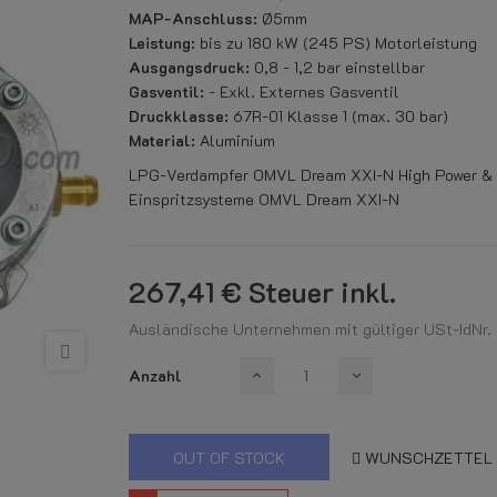
MAP-Anschluss:
Ø5mm
Leistung:
bis zu 180 kW (245 PS) Motorleistung
Ausgangsdruck:
0,8 - 1,2 bar einstellbar
Gasventil:
- Exkl. Externes Gasventil
Druckklasse:
67R-01 Klasse 1 (max. 30 bar)
Material:
Aluminium
LPG-Verdampfer OMVL Dream XXI-N High Power & 
Einspritzsysteme OMVL Dream XXI-N
267,41 €
Steuer inkl.
Ausländische Unternehmen mit gültiger USt-IdNr. k
Anzahl
OUT OF STOCK
WUNSCHZETTEL