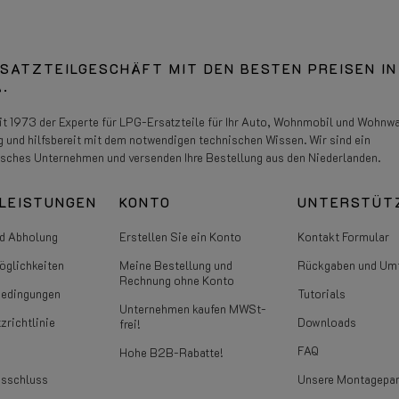
SATZTEILGESCHÄFT MIT DEN BESTEN PREISEN IN
.
eit 1973 der Experte für LPG-Ersatzteile für Ihr Auto, Wohnmobil und Wohnw
g und hilfsbereit mit dem notwendigen technischen Wissen. Wir sind ein
isches Unternehmen und versenden Ihre Bestellung aus den Niederlanden.
LEISTUNGEN
KONTO
UNTERSTÜT
d Abholung
Erstellen Sie ein Konto
Kontakt Formular
glichkeiten
Meine Bestellung und
Rückgaben und Um
Rechnung ohne Konto
bedingungen
Tutorials
Unternehmen kaufen MWSt-
zrichtlinie
Downloads
frei!
FAQ
Hohe B2B-Rabatte!
usschluss
Unsere Montagepar