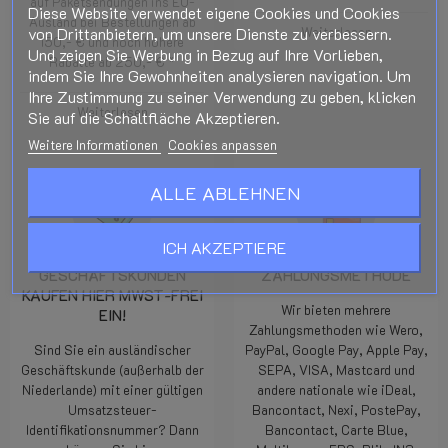
auf Paketsendungen ins EU-
Diese Website verwendet eigene Cookies und Cookies
Ausland bei Bestellungen ab
von Drittanbietern, um unsere Dienste zu verbessern.
Weiterlesen
150,- € und noch höhere
Und zeigen Sie Werbung in Bezug auf Ihre Vorlieben,
Rabatte ab 250,- € *
indem Sie Ihre Gewohnheiten analysieren navigation. Um
Ihre Zustimmung zu seiner Verwendung zu geben, klicken
Weiterlesen
Sie auf die Schaltfläche Akzeptieren.
Weitere Informationen
Cookies anpassen
ALLE ABLEHNEN
ICH AKZEPTIERE
GESCHÄFTSKUNDEN
ZAHLUNGSMETHODE
KAUFEN HIER MWST-FREI
Wir bieten mehrere
EIN!
Zahlungsmethoden wie Wero,
Sind Sie ein ausländischer
PayPal, Google Pay, Apple Pay,
Geschäftskunde (außerhalb der
SEPA, VISA, Mastcard und
Niederlande) mit einer gültigen
andere nationale wie iDeal,
Umsatzsteuer-
Bancontact, Nexi, PostePay,
Identifikationsnummer? Dann
Bancontact, Carte Blue,