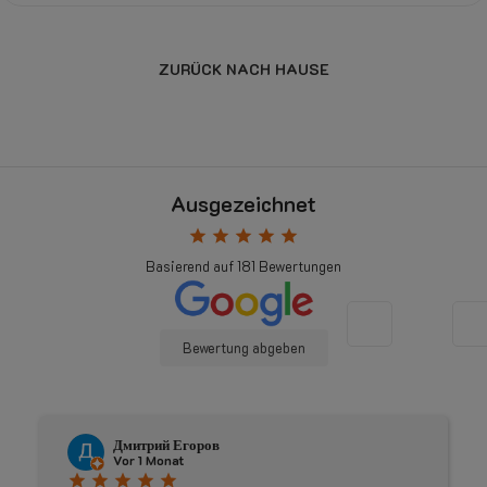
ZURÜCK NACH HAUSE
Ausgezeichnet
star
star
star
star
star
Basierend auf
181
Bewertungen
Bewertung abgeben
Дмитрий Егоров
Vor 1 Monat
star
star
star
star
star