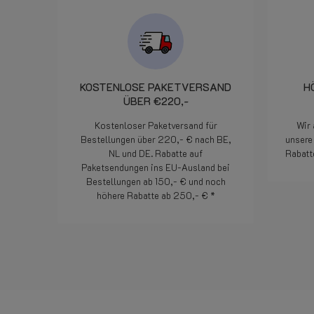
alla consegna praticamente il
giorno dopo. Davvero un
servizio degno di segnalazione.
In pratica cortesia efficienza ed
attenzione al cliente. Bravi!
KOSTENLOSE PAKETVERSAND
H
ÜBER €220,-
Kostenloser Paketversand für
Wir 
Bestellungen über 220,- € nach BE,
unsere 
NL und DE. Rabatte auf
Rabatt
Paketsendungen ins EU-Ausland bei
Bestellungen ab 150,- € und noch
höhere Rabatte ab 250,- € *
Weiterlesen