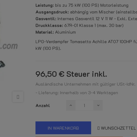
Leistung:
bis zu 75 kW (100 PS) Motorleistung
Ausgangsdruck:
abhängig vom Mischer (einstellba
Gasventil:
Internes Gasventil 12 V 11 W - Exkl. Ext
Druckklasse:
67R-01 Klasse 1 (max. 30 bar)
Material:
Aluminium
LPG-Verdampfer Tomasetto Achille AT07 100HP fü
kW (100 PS).
96,50 €
Steuer inkl.
Ausländische Unternehmen mit gültiger USt-IdNr. k
- Lieferung: Innerhalb von 3-4 Werktagen
Anzahl
IN WARENKORB
WUNSCHZETTEL