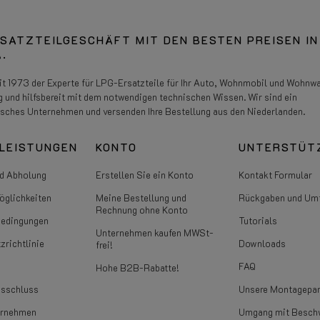
SATZTEILGESCHÄFT MIT DEN BESTEN PREISEN IN
.
eit 1973 der Experte für LPG-Ersatzteile für Ihr Auto, Wohnmobil und Wohnw
g und hilfsbereit mit dem notwendigen technischen Wissen. Wir sind ein
isches Unternehmen und versenden Ihre Bestellung aus den Niederlanden.
LEISTUNGEN
KONTO
UNTERSTÜT
d Abholung
Erstellen Sie ein Konto
Kontakt Formular
glichkeiten
Meine Bestellung und
Rückgaben und Um
Rechnung ohne Konto
bedingungen
Tutorials
Unternehmen kaufen MWSt-
zrichtlinie
Downloads
frei!
FAQ
Hohe B2B-Rabatte!
usschluss
Unsere Montagepar
ernehmen
Umgang mit Besch