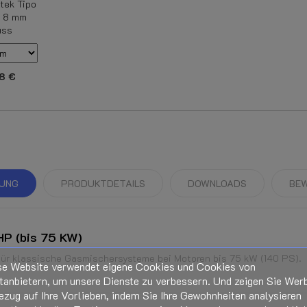
tek Tipo
/ 8 mm
uss
8 €
BUNG
PRODUKTDETAILS
DOWNLOADS
BE
P (bis 75 KW)
ür klassische Gasmischersysteme bei Motoren bis 75 kW (140 PS).
se Website verwendet eigene Cookies und Cookies von
tanbietern, um unsere Dienste zu verbessern. Und zeigen Sie Wer
ezug auf Ihre Vorlieben, indem Sie Ihre Gewohnheiten analysieren