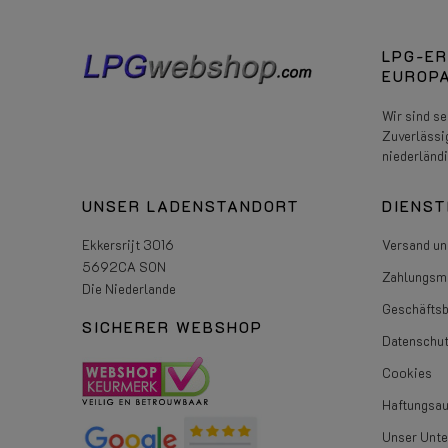
LPG-ER
EUROPA
Wir sind s
Zuverlässi
niederländ
UNSER LADENSTANDORT
DIENST
Ekkersrijt 3016
Versand un
5692CA SON
Zahlungsmö
Die Niederlande
Geschäfts
SICHERER WEBSHOP
Datenschut
Cookies
Haftungsa
Unser Unt