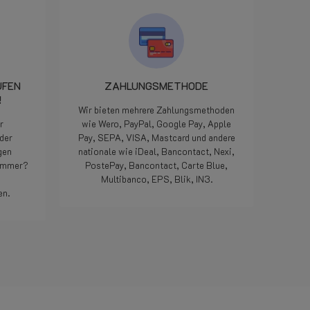
dat ze on
onderdeel
minuten l
het klaa
pikken en
Iedereen 
UFEN
ZAHLUNGSMETHODE
we zijn 
!
maar als
Wir bieten mehrere Zahlungsmethoden
manier op
r
wie Wero, PayPal, Google Pay, Apple
geweldig,
der
Pay, SEPA, VISA, Mastcard und andere
meegemaa
gen
nationale wie iDeal, Bancontact, Nexi,
Doe zo vo
nummer?
PostePay, Bancontact, Carte Blue,
die 5 ste
Multibanco, EPS, Blik, IN3.
Bedankt.
en.
Weiterlesen