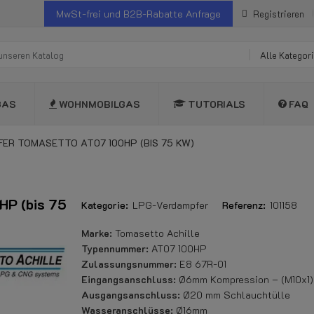
MwSt-frei und B2B-Rabatte Anfrage
Registrieren
Alle Kategor
GAS
WOHNMOBILGAS
TUTORIALS
FAQ
ER TOMASETTO AT07 100HP (BIS 75 KW)
HP (bis 75
Kategorie:
LPG-Verdampfer
Referenz:
101158
Marke:
Tomasetto Achille
Typennummer:
AT07 100HP
Zulassungsnummer:
E8 67R-01
Eingangsanschluss:
Ø6mm Kompression – (M10x1)
Ausgangsanschluss:
Ø20 mm Schlauchtülle
Wasseranschlüsse:
Ø16mm