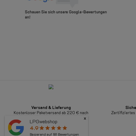
Schauen Sie sich unsere Google-Bewertungen
an!
Versand & Lieferung
Siche
Kostenloser Paketversand ab 220 € nach
Zertifizierte
Deutschland.
x
LPGwebshop
4.9
star
star
star
star
star
Basierend auf
181
Bewertungen