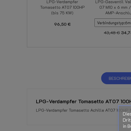
LPG-Verdampfer
LPG-Gasventil Val
Tomasetto AT07 100HP
07 M10 x 6 mm 
(bis 75 KW)
AMP-Anschl
96,50 €
43,48 €
34,7
BESCHREI
LPG-Verdampfer Tomasetto AT07 100H
LPG-Verdampfer Tomasetto Achille AT07 100HP f
Die
DOWNLOAD
Momentan keine Kundenrezensionen.
Drit
in B
Reducer Tomasetto AT07