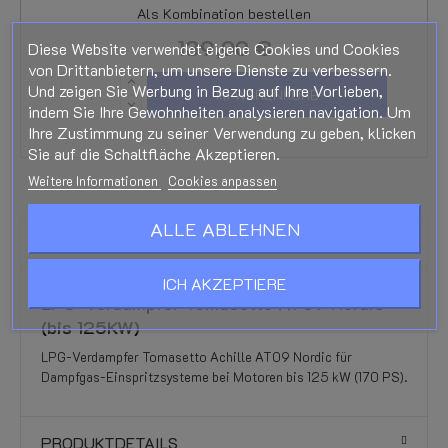
Als Kombination bestellen
139,00 €
Diese Website verwendet eigene Cookies und Cookies
von Drittanbietern, um unsere Dienste zu verbessern.
Und zeigen Sie Werbung in Bezug auf Ihre Vorlieben,
IM WARENKORB
indem Sie Ihre Gewohnheiten analysieren navigation. Um
Ihre Zustimmung zu seiner Verwendung zu geben, klicken
Sie auf die Schaltfläche Akzeptieren.
Weitere Informationen
Cookies anpassen
ALLE ABLEHNEN
BESCHREIBUNG
ICH AKZEPTIERE
LPG-Verdampfer Tomasetto AT09 Nordic
(bis 125KW)
LPG-Verdampfer Tomasetto Achille AT09 Nordic für
Dampfgas-Einspritzsysteme bei Motoren bis 125 kW (170 PS).
PRODUKTDETAILS