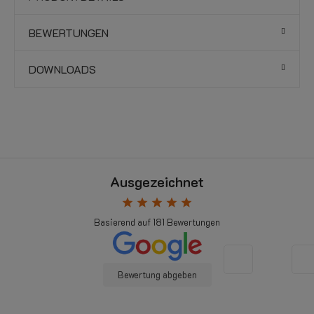
BEWERTUNGEN
DOWNLOADS
Ausgezeichnet
star
star
star
star
star
Basierend auf
181
Bewertungen
Bewertung abgeben