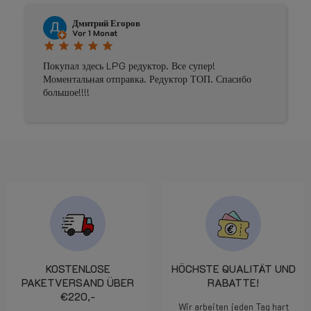
Дмитрий Егоров
Vor 1 Monat
star
star
star
star
star
Покупал здесь LPG редуктор. Все супер!
Моментальная отправка. Редуктор ТОП. Спасибо
большое!!!!
KOSTENLOSE
HÖCHSTE QUALITÄT UND
PAKETVERSAND ÜBER
RABATTE!
€220,-
Wir arbeiten jeden Tag hart