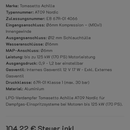
Marke:
Tomasetto Achille
Typennummer:
AT09 Nordic
Zulassungsnummer:
E8 67R-01 4066
Eingangsanschluss:
Ø6mm Kompression – (M10x1)
Innengewinde
Ausgangsanschluss:
Ø12 mm Schlauchtülle
Wasseranschlüsse:
Ø16mm
MAP-Anschluss:
Ø6mm
Leistung:
bis zu 125 kW (170 PS) Motorleistung
Ausgangsdruck:
0,9 - 1,2 bar einstellbar
Gasventil:
Internes Gasventil 12 V 17 W - Exkl. Externes
Gasventil
Druckklasse:
67R-01 Klasse 1 (max. 30 bar)
Material:
Aluminium
LPG-Verdampfer Tomasetto Achille AT09 Nordic für
Dampfgas-Einspritzsysteme bei Motoren bis 125 kW (170 PS).
104,22 €
Steuer inkl.