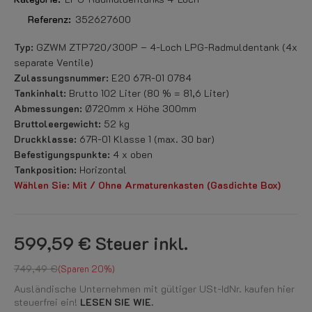
Referenz:
352627600
Typ:
GZWM ZTP720/300P – 4-Loch LPG-Radmuldentank (4x
separate Ventile)
Zulassungsnummer:
E20 67R-01 0784
Tankinhalt:
Brutto 102 Liter (80 % = 81,6 Liter)
Abmessungen:
Ø720mm x Höhe 300mm
Bruttoleergewicht:
52 kg
Druckklasse:
67R-01 Klasse 1 (max. 30 bar)
Befestigungspunkte:
4 x oben
Tankposition:
Horizontal
Wählen Sie: Mit / Ohne
Armaturenkasten
(Gasdichte Box)
599,59 €
Steuer inkl.
749,49 €
Sparen 20%
Ausländische Unternehmen mit gültiger USt-IdNr. kaufen hier
steuerfrei ein!
LESEN SIE WIE.