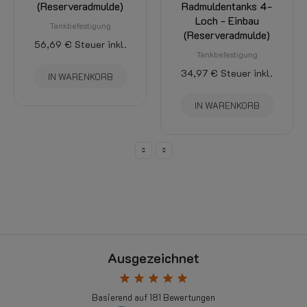
Radmuldentanks 4-
gerade – gerade 1/2
Loch - Einbau
UNF
(Reserveradmulde)
LPG-Füllschlauch
Tankbefestigung
36,81 €
29,45 €
Steuer inkl.
34,97 €
Steuer inkl.
SELECT OPTIONS
IN WARENKORB
Ausgezeichnet
star
star
star
star
star
Basierend auf
181
Bewertungen