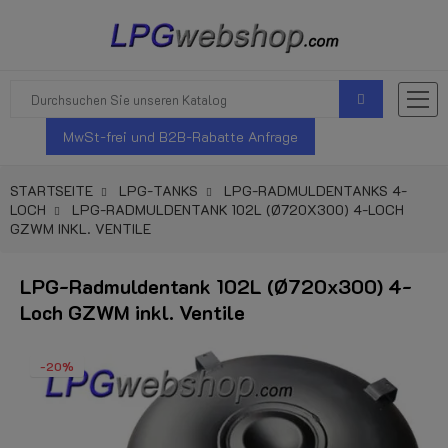
MwSt-frei und B2B-Rabatte Anfrage
STARTSEITE
LPG-TANKS
LPG-RADMULDENTANKS 4-
LOCH
LPG-RADMULDENTANK 102L (Ø720X300) 4-LOCH
GZWM INKL. VENTILE
LPG-Radmuldentank 102L (Ø720x300) 4-
Loch GZWM inkl. Ventile
-20%