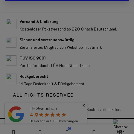
Versand & Lieferung
Kostenloser Paketversand ab 220 € nach Deutschland.
Sicher und vertrauenswürdig
Zertifiziertes Mitglied von Webshop Trustmark
TÜV ISO 9001
Zertifiziert durch TÜV Nord Niederlande
Rückgaberecht
14 Tage Bedenkzeit & Rückgaberecht
ALL RIGHTS RESERVED
x
LPGwebshop
Copyright 2026 LPGwebshop.com - Alle Rechte vorbehalten.
4.9
star
star
star
star
star
Basierend auf
181
Bewertungen
0