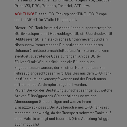
Prins VSI, BRC, Romano, Tartarini, AEB usw.
ACHTUNG!
Dieser LPG-Tanktyp hat KEINE LPG-Pumpe
und ist NICHT für Vialle LPi geeignet.
Dieser LPG-Tank ist mit 4 Anschlüssen ausgestattet; eine
80 %-Füllsperre mit Rückschlagventil, ein Überdruckventil
(Abblaseventil), ein elektrisches Entnahmeventil und ein
Niveauschwimmermesser. Ein optionales gasdichtes
Gehäuse (Tankbox) umschließt diese Armaturen und kann
eventuell austretende Gase auffangen. An das 80 %-
Füllventil mit Winkelstück kann ein Füllschlauch
angeschlossen werden, der an einen Füllanschluss am
Fahrzeug angeschlossen wird. Das Gas aus dem LPG-Tank
ist flüssig, muss verdampft werden und der Druck muss
mittels eines Verdampfers reguliert werden.
Prüfen Sie vor der Bestellung zunächst sehr genau, welche
Art von Flüssiggastank Sie benötigen und welche
Abmessungen Sie benötigen und was zu Ihrem
Einsatzzweck passt. Der Austausch eines LPG-Tanks ist
manchmal schwierig, da der Transport schwerer Tanks auf
einer Palette erfolgt und teuer ist. (Eine Abholung ist ggf.
auch möglich.)