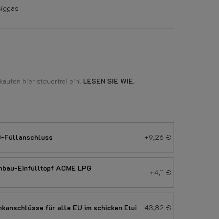
siggas
aufen hier steuerfrei ein!
LESEN SIE WIE.
G-Füllanschluss
+9,26 €
Einbau-Einfülltopf ACME LPG
+4,11 €
kanschlüsse für alle EU im schicken Etui
+43,82 €