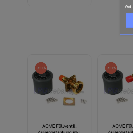
Weit
-20%
-20%
ACME Füllventil,
ACME Füll
Außenbetankung inkl.
Außenbetank