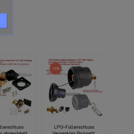
-15%
llanschluss
LPG-Füllanschluss
er abgewinkelt
Versenktes Bajonett,