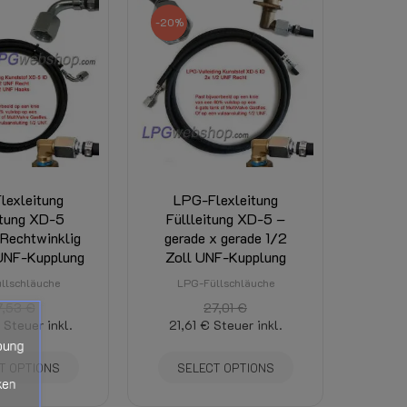
ist dort sichtbar. (Abhängig von Gesamtgewich
-20%
lexleitung
LPG-Flexleitung
itung XD-5
Füllleitung XD-5 –
 Rechtwinklig
gerade x gerade 1/2
 UNF-Kupplung
Zoll UNF-Kupplung
llschläuche
LPG-Füllschläuche
7,53 €
27,01 €
Steuer inkl.
21,61 €
Steuer inkl.
bung
T OPTIONS
SELECT OPTIONS
ken