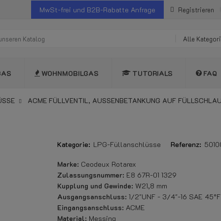
MwSt-frei und B2B-Rabatte Anfrage
Registrieren
Alle Kategor
GAS
WOHNMOBILGAS
TUTORIALS
FAQ
ÜSSE
ACME FÜLLVENTIL, AUSSENBETANKUNG AUF FÜLLSCHLAUCH
Kategorie:
LPG-Füllanschlüsse
Referenz:
5010
Marke:
Ceodeux Rotarex
Zulassungsnummer:
E8 67R-01 1329
Kupplung und Gewinde:
W21,8 mm
Ausgangsanschluss:
1/2"UNF - 3/4"-16 SAE 45°Fl
Eingangsanschluss:
ACME
Material:
Messing