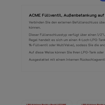
ACME Füllventil, Außenbetankung auf 
Verbinden Sie den externen Befüllanschluss über
können.
Dieser Füllanschlusstyp verfügt über einen 1/2"
Regel handelt es sich um einen 4-Loch-LPG-Tank
%-Füllventil oder MultiValve), sodass Sie die a
Auf diese Weise können Sie Ihren LPG-Tank oder 
Ausgestattet mit einem internen Rückschlagventi
Referenz
Momentan keine Kundenrezensionen.
501002000
Datenblatt
Rücktrittsrecht:
Dazugehörige Produkte: