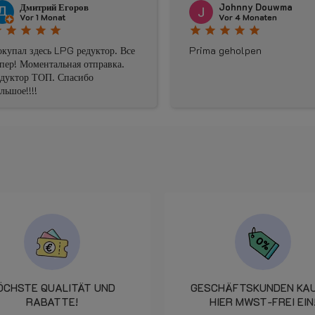
Johnny Douwma
Gis sig
Vor 4 Monaten
Vor 5 Mon
star
star
star
star
star
star
star
star
star
star
Prima geholpen
Die bestellte 
war leider defek
Austausch und d
reibungslos. V
mal für die gu
und die schnel
Ersatzlieferung
kann ich wirkli
empfehlen.
ÖCHSTE QUALITÄT UND
GESCHÄFTSKUNDEN KA
RABATTE!
HIER MWST-FREI EIN