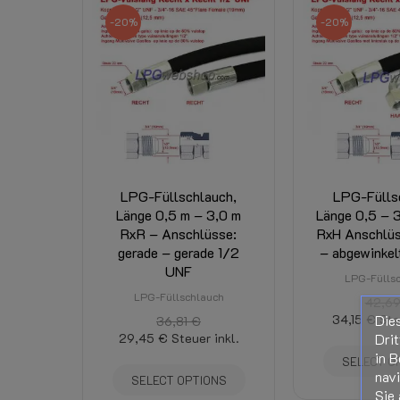
Portokosten:
-20%
-20%
Bedingung
Neu
LPG-Füllschlauch,
LPG-Fülls
Länge 0,5 m – 3,0 m
Länge 0,5 – 
RxR – Anschlüsse:
RxH Anschlüs
gerade – gerade 1/2
– abgewinkel
UNF
LPG-Fülls
LPG-Füllschlauch
42,69
Die
34,15 €
Ste
36,81 €
Drit
29,45 €
Steuer inkl.
in B
SELECT O
nav
SELECT OPTIONS
Sie 