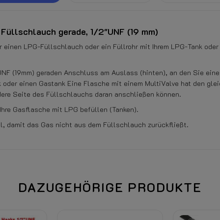
Füllschlauch gerade, 1/2"UNF (19 mm)
 einen LPG-Füllschlauch oder ein Füllrohr mit Ihrem LPG-Tank oder 
UNF (19mm) geraden Anschluss am Auslass (hinten), an den Sie ein
 oder einen Gastank Eine Flasche mit einem MultiValve hat den gl
ndere Seite des Füllschlauchs daran anschließen können.
Ihre Gasflasche mit LPG befüllen (Tanken).
l, damit das Gas nicht aus dem Füllschlauch zurückfließt.
Bei Anschluss des Produktes (St
DAZUGEHÖRIGE PRODUKTE
berecht.
Siehe unten auf dieser Seite