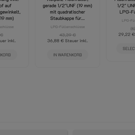
pf auf
gerade 1/2"UNF (19 mm)
1/2" UNF
gewinkelt,
mit quadratischer
LPG-Fü
19 mm)
Staubkappe für...
LPG-Fül
schlüsse
LPG-Füllanschlüsse
3
29,22 €
 €
43,39 €
uer inkl.
36,88 €
Steuer inkl.
SELEC
NKORB
IN WARENKORB