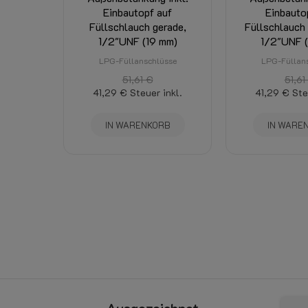
Einbautopf auf
Einbauto
Füllschlauch gerade,
Füllschlauch 
1/2"UNF (19 mm)
1/2"UNF (
LPG-Füllanschlüsse
LPG-Füllan
51,61 €
51,61
41,29 €
Steuer inkl.
41,29 €
Ste
IN WARENKORB
IN WARE