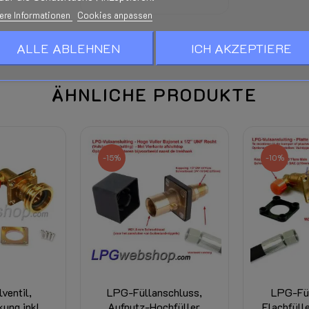
ere Informationen
Cookies anpassen
ALLE ABLEHNEN
ICH AKZEPTIERE
ÄHNLICHE PRODUKTE
-15%
-10%
ventil,
LPG-Füllanschluss,
LPG-Fü
ung inkl.
Aufputz-Hochfüller,
Flachfüll