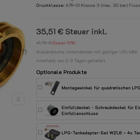
Druckklasse:
67R-01 Klasse 3 (max. 30 bar) Flüs
35,51 €
Steuer inkl.
41,78 €
Sparen 15%
Ausländische Unternehmen mit gültiger USt-IdNr. k
innerhalb von 2-3 Tagen geliefert
Optionale Produkte
Montagewinkel für quadratischen LP
Einfülldeckel - Schraubdeckel für 
Einfüllanschluss
LPG-Tankadapter-Set W21,8 – 4x Tan