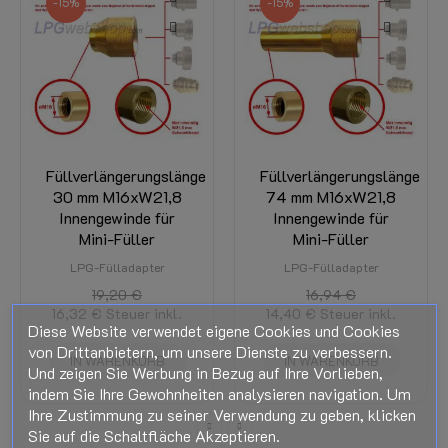
-15%
-15%
-1
Füllverlängerungslänge
Füllverlängerungslänge
30 mm M16xW21,8
74 mm M16xW21,8
a
Innengewinde für
Innengewinde für
Mini-Füller
Mini-Füller
LPG-Fülladapter
LPG-Fülladapter
19,20 €
16,94 €
16,32 €
Steuer inkl.
14,40 €
Steuer inkl.
6
Diese Website verwendet eigene Cookies und Cookies
von Drittanbietern, um unsere Dienste zu verbessern.
IN WARENKORB
IN WARENKORB
Und zeigen Sie Werbung in Bezug auf Ihre Vorlieben,
indem Sie Ihre Gewohnheiten analysieren navigation. Um
Ihre Zustimmung zu seiner Verwendung zu geben, klicken
Sie auf die Schaltfläche Akzeptieren.