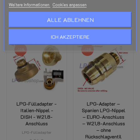
Weitere Informationen
Cookies anpassen
FÜLLADAPTER (TYP W21,8) FÜR
ALLE ABLEHNEN
VERSCHIEDENE LÄNDER
ICH AKZEPTIERE
-15%
-15%
LPG-Fülladapter -
LPG-Adapter –
Italien-Nippel -
Spanien LPG-Nippel
DISH - W21.8-
– EURO-Anschluss
Anschluss
– W21,8-Anschluss
– ohne
LPG-Fülladapter
Rückschlagventil