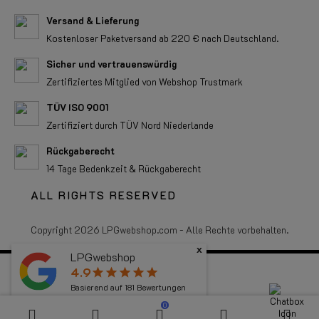
Versand & Lieferung
Kostenloser Paketversand ab 220 € nach Deutschland.
Sicher und vertrauenswürdig
Zertifiziertes Mitglied von Webshop Trustmark
TÜV ISO 9001
Zertifiziert durch TÜV Nord Niederlande
Rückgaberecht
14 Tage Bedenkzeit & Rückgaberecht
ALL RIGHTS RESERVED
Copyright 2026 LPGwebshop.com - Alle Rechte vorbehalten.
x
LPGwebshop
4.9
star
star
star
star
star
Basierend auf
181
Bewertungen
0