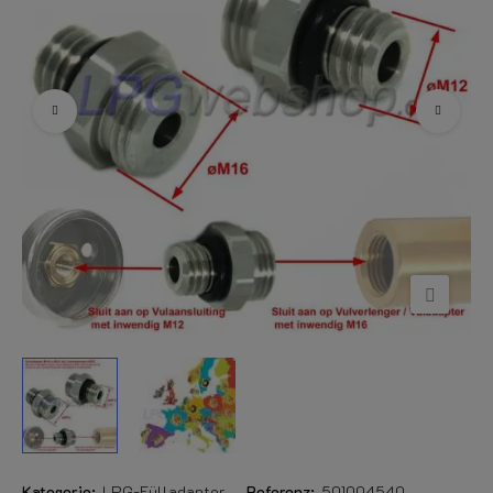
Kategorie:
LPG-Fülladapter
Referenz:
501004540