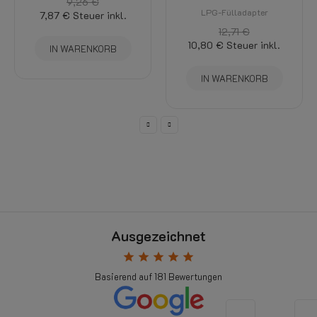
9,26 €
LPG-Fülladapter
7,87 €
Steuer inkl.
12,71 €
10,80 €
Steuer inkl.
IN WARENKORB
IN WARENKORB
Ausgezeichnet
star
star
star
star
star
Basierend auf
181
Bewertungen