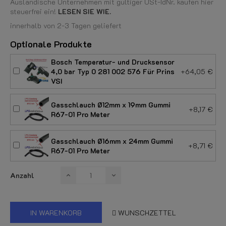
Ausländische Unternehmen mit gültiger USt-IdNr. kaufen hier
steuerfrei ein!
LESEN SIE WIE.
innerhalb von 2-3 Tagen geliefert
Optionale Produkte
Bosch Temperatur- und Drucksensor
4,0 bar Typ 0 281 002 576 Für Prins
+64,05 €
VSI
Gasschlauch Ø12mm x 19mm Gummi
+8,17 €
R67-01 Pro Meter
Gasschlauch Ø16mm x 24mm Gummi
+8,71 €
R67-01 Pro Meter
Anzahl
IN WARENKORB
WUNSCHZETTEL