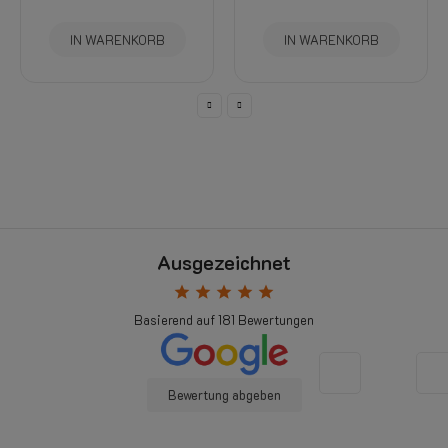
IN WARENKORB
IN WARENKORB
Ausgezeichnet
star
star
star
star
star
Basierend auf
181
Bewertungen
Bewertung abgeben