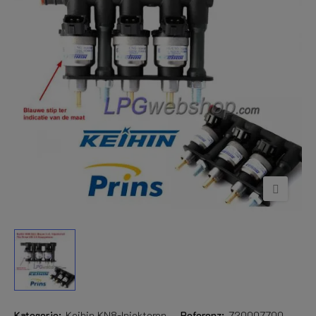
Kategorie:
Keihin KN8-Injektoren
Referenz:
720007700