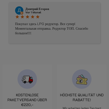
Johnny Douwma
Vor 4 Monaten
star
star
star
star
star
Prima geholpen
о
KOSTENLOSE
HÖCHSTE QUALITÄT UND
PAKETVERSAND ÜBER
RABATTE!
€220,-
Wir arbeiten jeden Tag hart