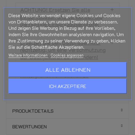
ACHTUNG! Ersetzen Sie alle
Diese Website verwendet eigene Cookies und Cookies
Einspritzdüsen und verwenden Sie
von Drittanbietern, um unsere Dienste zu verbessern.
die richtige Einspritzdüsengröße!
Und zeigen Sie Werbung in Bezug auf Ihre Vorlieben,
indem Sie Ihre Gewohnheiten analysieren navigation. Um
Ihre Zustimmung zu seiner Verwendung zu geben, klicken
Ersetzen Sie den Gasphasenfilter
Sie auf die Schaltfläche Akzeptieren.
rechtzeitig, um eine Verschmutzung
Weitere Informationen
Cookies anpassen
der Gasinjektoren zu verhindern!
ALLE ABLEHNEN
Hintergrundinformationen zu
Problemen mit Gasinjektoren
ICH AKZEPTIERE
PRODUKTDETAILS
BEWERTUNGEN