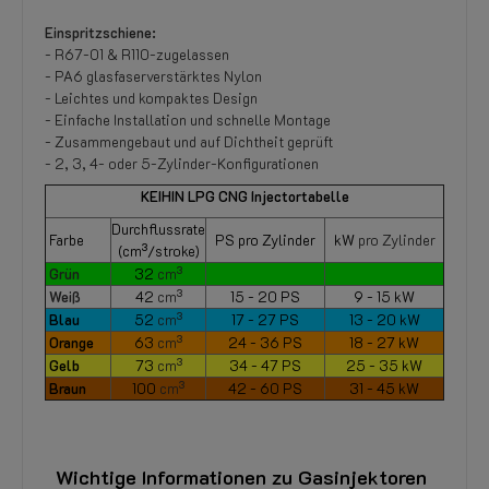
Einspritzschiene:
- R67-01 & R110-zugelassen
- PA6 glasfaserverstärktes Nylon
- Leichtes und kompaktes Design
- Einfache Installation und schnelle Montage
- Zusammengebaut und auf Dichtheit geprüft
- 2, 3, 4- oder 5-Zylinder-Konfigurationen
KEIHIN LPG CNG Injectortabelle
Durchflussrate
Farbe
PS pro Zylinder
kW
pro Zylinder
(cm³/stroke)
Grün
32
cm³
Weiß
42
cm³
15 - 20 PS
9 - 15 kW
Blau
52
cm³
17 - 27 PS
13 - 20 kW
Orange
63
cm³
24 - 36 PS
18 - 27 kW
Gelb
73
cm³
34 - 47 PS
25 - 35 kW
Braun
100
cm³
42 - 60 PS
31 - 45 kW
Wichtige Informationen zu Gasinjektoren