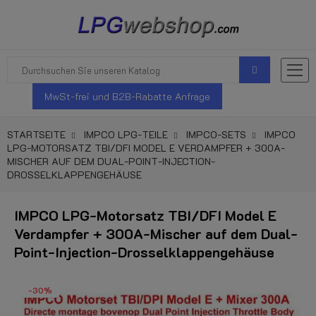
MwSt-frei und B2B-Rabatte Anfrage
STARTSEITE
IMPCO LPG-TEILE
IMPCO-SETS
IMPCO
LPG-MOTORSATZ TBI/DFI MODEL E VERDAMPFER + 300A-
MISCHER AUF DEM DUAL-POINT-INJECTION-
DROSSELKLAPPENGEHÄUSE
IMPCO LPG-Motorsatz TBI/DFI Model E
Verdampfer + 300A-Mischer auf dem Dual-
Point-Injection-Drosselklappengehäuse
-30%