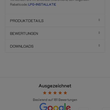
Rabattcode:
LPG-INSTALLATIE
PRODUKTDETAILS
BEWERTUNGEN
DOWNLOADS
Ausgezeichnet
star
star
star
star
star
Basierend auf
181
Bewertungen