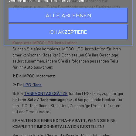
Weitere Informationen
Cookies anpassen
Richtlinien wie 20 cm Bodenfreiheit und Abstand zur
Wärmequelle usw. (Siehe Downloads unter der Registerkarte
ANHÄNGE).
ALLE ABLEHNEN
-------------------------------------------------- ----------
---------------------------------------- --------------------
ICH AKZEPTIERE
-----
Komplette IMPCO LPG-Installation:
Suchen Sie eine komplette IMPCO-LPG-Installation für Ihren
amerikanischen Klassiker? Dann stellen Sie Ihre Gasanlage
selbst zusammen, indem Sie die folgenden passenden Teile
für Ihr Auto auswählen:
1: Ein IMPCO-Motorsatz
2: Ein
LPG-Tank
3:
Ein
TANKMONTAGESÄTZE
für den LPG-Tank, zugehöriger
hinterer Satz / Tankmontagesatz
. (Das passende Heckset für
den LPG-Tank finden Sie unter „Zugehörige Produkte“ unten
auf der Produktseite.
ERHALTEN SIE EINEN EXTRA-RABATT, WENN SIE EINE
KOMPLETTE IMPCO-INSTALLATION BESTELLEN!
Verwenden Sie im Checkout (Warenkorb) den folgenden