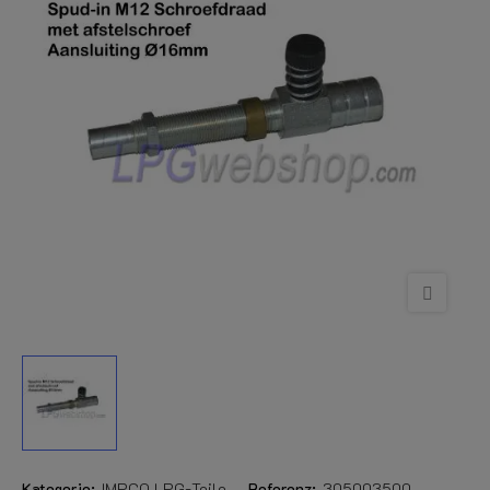
Kategorie:
IMPCO LPG-Teile
Referenz:
305003500