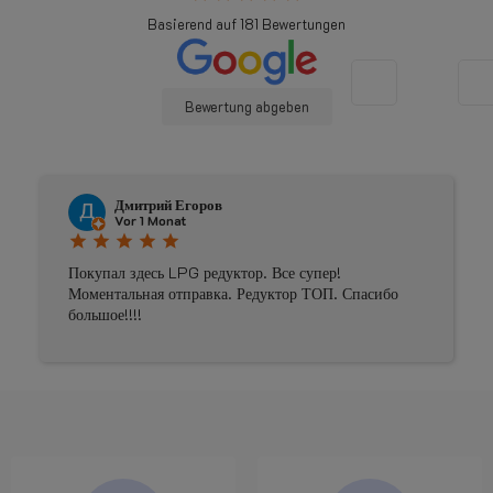
Basierend auf
181
Bewertungen
Bewertung abgeben
Дмитрий Егоров
Vor 1 Monat
star
star
star
star
star
Покупал здесь LPG редуктор. Все супер!
Моментальная отправка. Редуктор ТОП. Спасибо
большое!!!!