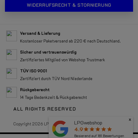
WIDERRUFSRECHT & STORNIERUNG
Versand & Lieferung
Kostenloser Paketversand ab 220 € nach Deutschland.
Sicher und vertrauenswürdig
Zertifiziertes Mitglied von Webshop Trustmark
TÜV ISO 9001
Zertifiziert durch TÜV Nord Niederlande
Rückgaberecht
14 Tage Bedenkzeit & Rückgaberecht
ALL RIGHTS RESERVED
x
LPGwebshop
Copyright 2026 LPGwebshop.com - Alle Rechte vorbehalten.
4.9
star
star
star
star
star
Basierend auf
181
Bewertungen