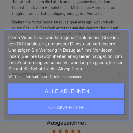
Teil öffnet, in dem die Luftströmungsgeschwindigkeit am
höchsten ist. Zum Beispiel in der Mitte eines Rohrs und wo
möglich, wo der Luftdurchgang verengt ist (Venturi).
Dadurch wird das beste Ansaugsignal erzeugt, wodurch ein
gutes Gas-Luft-Gemisch entsteht und der Verdampfer gut auf
das Ansaugsignal reagieren und die richtige Menge Gas liefern
Diese Website verwendet eigene Cookies und Cookies
kann.
von Drittanbietern, um unsere Dienste zu verbessern.
Und zeigen Sie Werbung in Bezug auf Ihre Vorlieben,
indem Sie Ihre Gewohnheiten analysieren navigation. Um
PRODUKTDETAILS
Ihre Zustimmung zu seiner Verwendung zu geben, klicken
Sie auf die Schaltfläche Akzeptieren.
BEWERTUNGEN
Weitere Informationen
Cookies anpassen
ALLE ABLEHNEN
ICH AKZEPTIERE
Ausgezeichnet
star
star
star
star
star