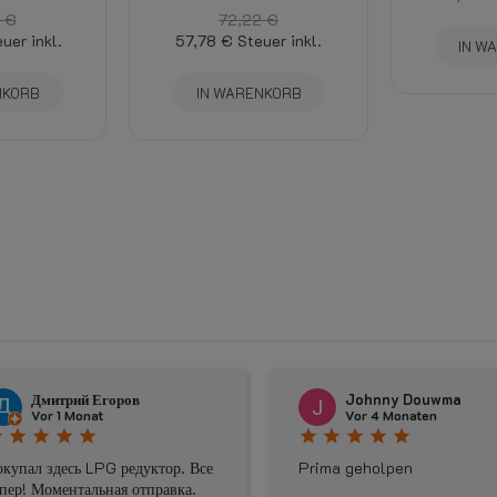
 €
72,22 €
uer inkl.
57,78 €
Steuer inkl.
IN W
NKORB
IN WARENKORB
 Егоров
Johnny Douwma
at
Vor 4 Monaten
ar
star
star
star
star
star
LPG редуктор. Все
Prima geholpen
льная отправка.