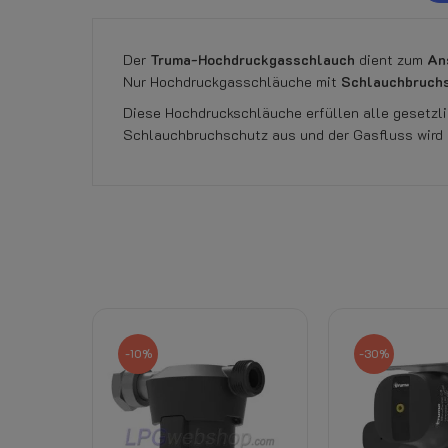
Der
Truma-Hochdruckgasschlauch
dient zum
An
Nur Hochdruckgasschläuche mit
Schlauchbruchs
Diese Hochdruckschläuche erfüllen alle gesetzl
Schlauchbruchschutz aus und der Gasfluss wird 
Momentan keine Kundenrezensionen.
Referenz
112007 - 355000560
Datenblatt
Rücktrittsrecht:
-10%
-30%
Dazugehörige Produkte: