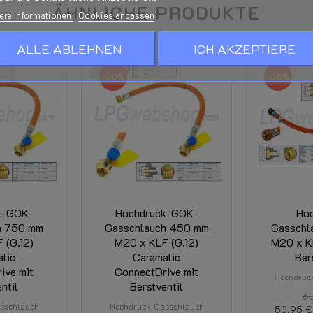
ÄHNLICHE PRODUKTE
ere Informationen
Cookies anpassen
ALLE ABLEHNEN
ICH AKZEPTIERE
-20%
-20%
k-GOK-
Hochdruck-GOK-
Hoc
h 750 mm
Gasschlauch 450 mm
Gasschl
 (G.12)
M20 x KLF (G.12)
M20 x KL
tic
Caramatic
Ber
ive mit
ConnectDrive mit
Hochdruc
ntil
Berstventil
6
sschlauch
Hochdruck-Gasschlauch
50,95 €