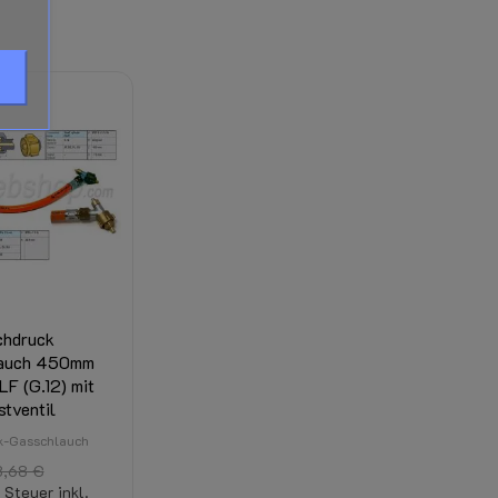
hdruck
auch 450mm
F (G.12) mit
stventil
k-Gasschlauch
3,68 €
Steuer inkl.