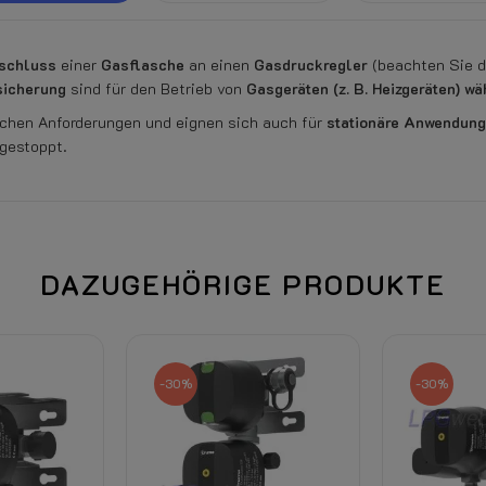
schluss
einer
Gasflasche
an einen
Gasdruckregler
(beachten Sie d
icherung
sind für den Betrieb von
Gasgeräten (z. B. Heizgeräten) wä
ichen Anforderungen und eignen sich auch für
stationäre Anwendun
gestoppt.
DAZUGEHÖRIGE PRODUKTE
Bei Anschluss des Produktes (St
berecht.
-30%
-30%
Beim Öffnen der Klarsichtverpa
Siehe unten auf dieser Seite