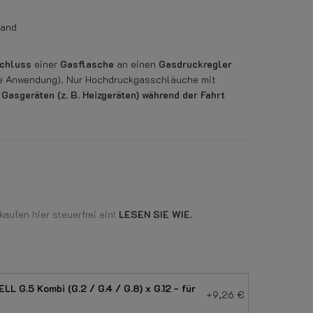
land
chluss
einer
Gasflasche
an einen
Gasdruckregler
hre Anwendung). Nur Hochdruckgasschläuche mit
n
Gasgeräten (z. B. Heizgeräten) während der Fahrt
aufen hier steuerfrei ein!
LESEN SIE WIE.
L G.5 Kombi (G.2 / G.4 / G.8) x G.12 - für
+9,26 €