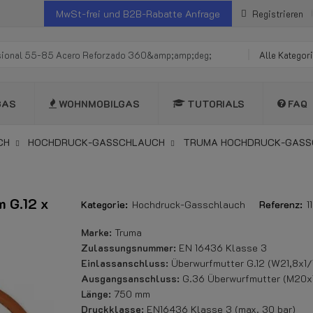
MwSt-frei und B2B-Rabatte Anfrage
Registrieren
Alle Kategor
GAS
WOHNMOBILGAS
TUTORIALS
FAQ
CH
HOCHDRUCK-GASSCHLAUCH
TRUMA HOCHDRUCK-GASSCH
 G.12 x
Kategorie:
Hochdruck-Gasschlauch
Referenz:
1
Marke:
Truma
Zulassungsnummer:
EN 16436 Klasse 3
Einlassanschluss:
Überwurfmutter G.12 (W21,8x1/
Ausgangsanschluss:
G.36 Überwurfmutter (M20x1
Länge:
750 mm
Druckklasse:
EN16436 Klasse 3 (max. 30 bar)