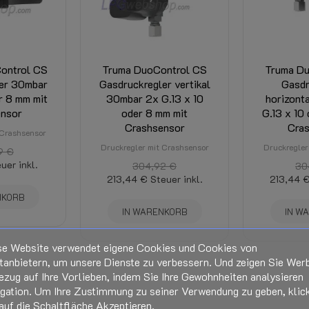
Wird im Checkout berechnet und 
t, Zielort und Rabatten.)
ontrol CS
Truma DuoControl CS
Truma Du
er 30mbar
Gasdruckregler vertikal
Gasdr
r 8 mm mit
30mbar 2x G.13 x 10
horizont
nsor
oder 8 mm mit
G.13 x 10
Crashsensor
Cra
 Crashsensor
Druckregler mit Crashsensor
Druckregler
9 €
uer inkl.
304,92 €
30
213,44 €
Steuer inkl.
213,44 
NKORB
IN WARENKORB
IN W
se Website verwendet eigene Cookies und Cookies von
tanbietern, um unsere Dienste zu verbessern. Und zeigen Sie Wer
ezug auf Ihre Vorlieben, indem Sie Ihre Gewohnheiten analysieren
igation. Um Ihre Zustimmung zu seiner Verwendung zu geben, klic
auf die Schaltfläche Akzeptieren.