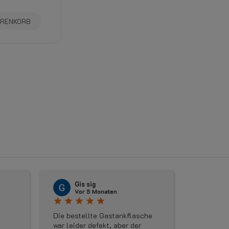
ARENKORB
〈
Gis sig
Rudi Weyn
Vor 5 Monaten
Vor 5 Monaten
star
star
star
star
star
star
star
star
star
star
Die bestellte Gastankflasche
Geweldige service, ik
war leider defekt, aber der
maandag een adapter