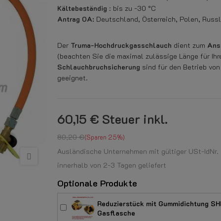
Kältebeständig
: bis zu -30 °C
Antrag OA:
Deutschland, Österreich, Polen, Russ
Der
Truma-Hochdruckgasschlauch
dient zum
Ans
(beachten Sie die maximal zulässige Länge für I
Schlauchbruchsicherung
sind für den Betrieb vo
geeignet.
60,15 €
Steuer inkl.
80,20 €
Sparen 25%
Ausländische Unternehmen mit gültiger USt-IdNr. k
innerhalb von 2-3 Tagen geliefert
Optionale Produkte
Reduzierstück mit Gummidichtung SHEL
Gasflasche