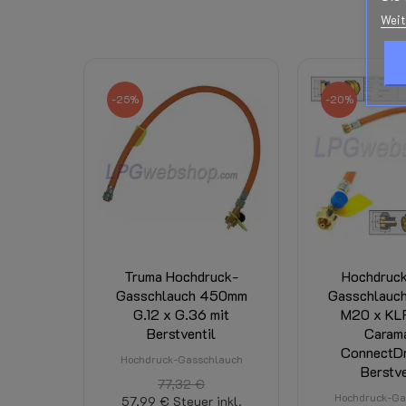
Weit
-25%
-20%
Truma Hochdruck-
Hochdruc
Gasschlauch 450mm
Gasschlauc
G.12 x G.36 mit
M20 x KLF
Berstventil
Carama
ConnectDr
Hochdruck-Gasschlauch
Berstve
77,32 €
Hochdruck-Ga
57,99 €
Steuer inkl.