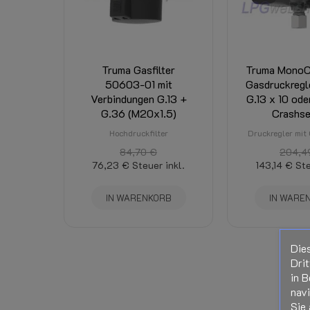
Portokosten:
Truma Gasfilter
Truma MonoC
50603-01 mit
Gasdruckregl
Verbindungen G.13 +
G.13 x 10 ode
G.36 (M20x1.5)
Crashse
Hochdruckfilter
Druckregler mit
84,70 €
204,4
76,23 €
Steuer inkl.
143,14 €
Ste
IN WARENKORB
IN WARE
Die
Drit
in B
nav
Sie 