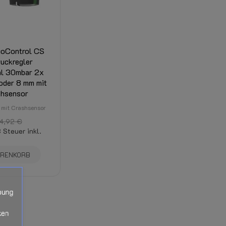
ist dort sichtbar. (Abhängig von Gesamtgewich
oControl CS
uckregler
al 30mbar 2x
 oder 8 mm mit
shsensor
 mit Crashsensor
4,92 €
€
Steuer inkl.
ARENKORB
bung
ken