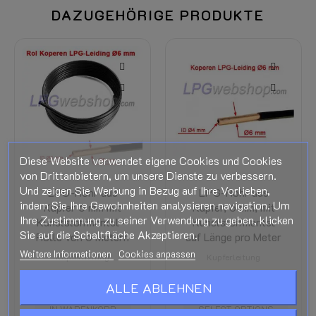
DAZUGEHÖRIGE PRODUKTE
Diese Website verwendet eigene Cookies und Cookies
von Drittanbietern, um unsere Dienste zu verbessern.
Und zeigen Sie Werbung in Bezug auf Ihre Vorlieben,
LPG-Rohr aus
LPG-Rohr aus
indem Sie Ihre Gewohnheiten analysieren navigation. Um
Kupfer 6 mm mit
Kupfer, 6 mm, mit
Ihre Zustimmung zu seiner Verwendung zu geben, klicken
Kunststoffmantel –
Kunststoffmantel
Sie auf die Schaltfläche Akzeptieren.
Rolle von 6 Metern
auf Länge pro Meter
Weitere Informationen
Cookies anpassen
Kupferleitung
Kupferleitung
46,19 €
Steuer inkl.
7,70 €
Steuer inkl.
ALLE ABLEHNEN
IN WARENKORB
SELECT OPTIONS