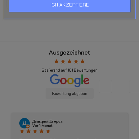
ICH AKZEPTIERE
Ausgezeichnet
star
star
star
star
star
Basierend auf
181
Bewertungen
Bewertung abgeben
Дмитрий Егоров
Vor 1 Monat
star
star
star
star
star