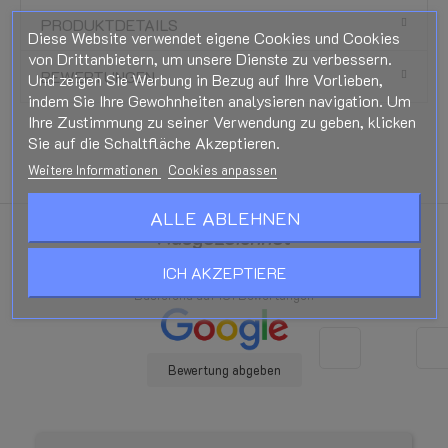
PRODUKTDETAILS
Diese Website verwendet eigene Cookies und Cookies
von Drittanbietern, um unsere Dienste zu verbessern.
BEWERTUNGEN
Und zeigen Sie Werbung in Bezug auf Ihre Vorlieben,
indem Sie Ihre Gewohnheiten analysieren navigation. Um
Ihre Zustimmung zu seiner Verwendung zu geben, klicken
Sie auf die Schaltfläche Akzeptieren.
Weitere Informationen
Cookies anpassen
ALLE ABLEHNEN
Ausgezeichnet
star
star
star
star
star
ICH AKZEPTIERE
Basierend auf
181
Bewertungen
Bewertung abgeben