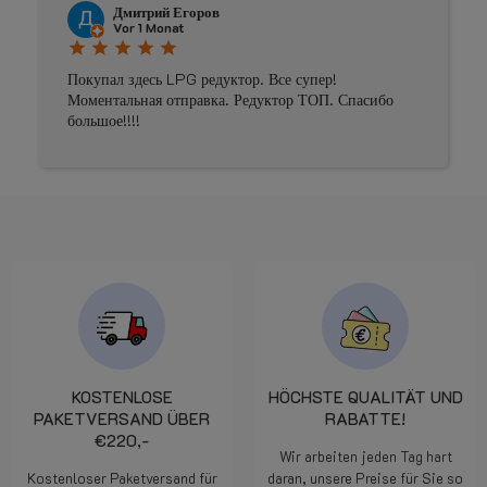
Дмитрий Егоров
Vor 1 Monat
star
star
star
star
star
Покупал здесь LPG редуктор. Все супер!
Моментальная отправка. Редуктор ТОП. Спасибо
большое!!!!
KOSTENLOSE
HÖCHSTE QUALITÄT UND
PAKETVERSAND ÜBER
RABATTE!
€220,-
Wir arbeiten jeden Tag hart
Kostenloser Paketversand für
daran, unsere Preise für Sie so