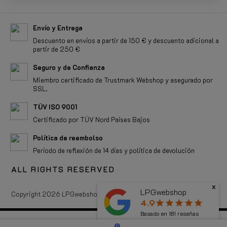
Envío y Entrega
Descuento en envíos a partir de 150 € y descuento adicional a
partir de 250 €
Seguro y de Confianza
Miembro certificado de Trustmark Webshop y asegurado por
SSL.
TÜV ISO 9001
Certificado por TÜV Nord Países Bajos
Política de reembolso
Período de reflexión de 14 días y política de devolución
ALL RIGHTS RESERVED
x
LPGwebshop
Copyright 2026 LPGwebshop.com - Todos los derechos reservados.
4.9
star
star
star
star
star
Basado en
181
reseñas
0