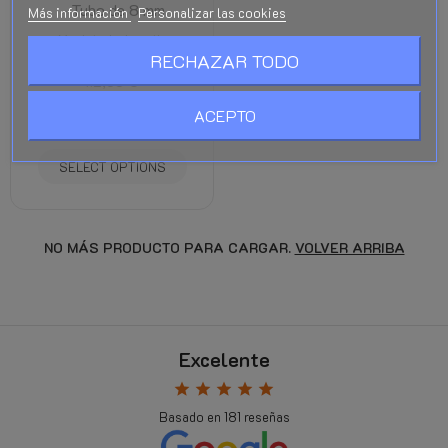
- Tubo de 8 mm
Más información
Personalizar las cookies
Montaje de deposito
toroidal
RECHAZAR TODO
112,08 €
89,67 €
impuestos
ACEPTO
incl.
SELECT OPTIONS
NO MÁS PRODUCTO PARA CARGAR.
VOLVER ARRIBA
Excelente
star
star
star
star
star
Basado en
181
reseñas