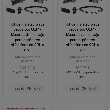
Kit de instalación de
Kit de instalación de
depósitos GLP -
depósitos GLP -
Material de montaje
Material de montaje
para depósitos
para depósitos
cilíndricos de 23L a
cilíndricos de 90L a
85L
120L
Kits de montaje de
Kits de montaje de
depositos
depositos
206,56 €
252,78 €
165,25 €
impuestos
202,22 €
impuestos
incl.
incl.
SELECT OPTIONS
SELECT OPTIONS