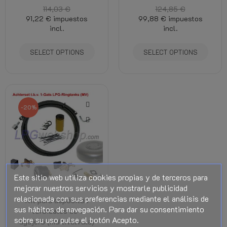
114,03 €
124,85 €
91,22 €
impuestos
99,88 €
impuestos
incl.
incl.
SELECT OPTIONS
SELECT OPTIONS
-20%
Este sitio web utiliza cookies propias y de terceros para
mejorar nuestros servicios y mostrarle publicidad
relacionada con sus preferencias mediante el análisis de
Kit para depósitos
sus hábitos de navegación. Para dar su consentimiento
toroidales de 1
sobre su uso pulse el botón Acepto.
agujero (multiválvula)