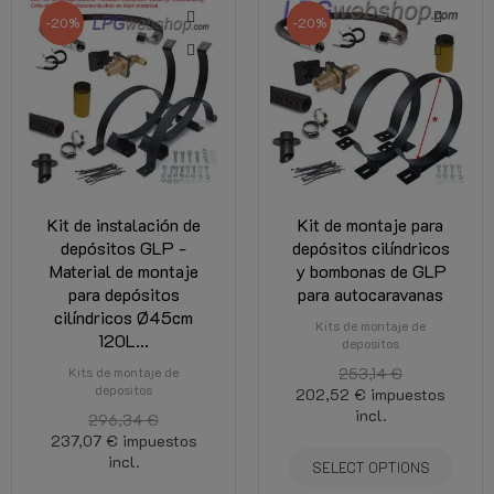
-20%
-20%
Kit de instalación de
Kit de montaje para
depósitos GLP -
depósitos cilíndricos
Material de montaje
y bombonas de GLP
para depósitos
para autocaravanas
cilíndricos Ø45cm
Kits de montaje de
120L...
depositos
Kits de montaje de
253,14 €
depositos
202,52 €
impuestos
incl.
296,34 €
237,07 €
impuestos
incl.
SELECT OPTIONS