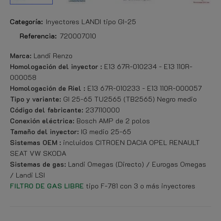
Categoría:
Inyectores LANDI tipo GI-25
Referencia:
720007010
Marca:
Landi Renzo
Homologación del inyector :
E13 67R-010234 - E13 110R-
000058
Homologación de Riel :
E13 67R-010233 - E13 110R-000057
Tipo y variante:
GI 25-65 TU2565 (TB2565) Negro medio
Código del fabricante:
237110000
Conexión eléctrica:
Bosch AMP de 2 polos
Tamaño del inyector:
IG medio 25-65
Sistemas OEM :
incluidos CITROEN DACIA OPEL RENAULT
SEAT VW SKODA
Sistemas de gas:
Landi Omegas (Directo) / Eurogas Omegas
/ Landi LSI
FILTRO DE GAS LIBRE
tipo F-781 con 3 o más inyectores