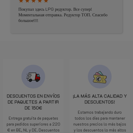
star
star
star
star
star
Prima geholpen
бо
DESCUENTOS EN ENVÍOS
¡LA MÁS ALTA CALIDAD Y
DE PAQUETES A PARTIR
DESCUENTOS!
DE 150€
Estamos trabajando duro
Entrega gratuita de paquetes
todos los días para mantener
para pedidos superiores a 220
nuestros precios lo más bajos
€ en BE, NL y DE. Descuentos
y los descuentos lo más altos