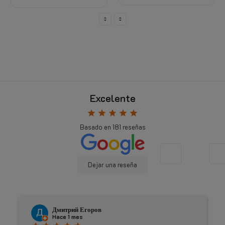
Excelente
star
star
star
star
star
Basado en
181
reseñas
Dejar una reseña
Johnny Douwma
Hace 4 meses