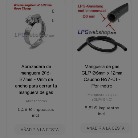
Abrazadera de
Manguera de gas
manguera Ø16-
GLP Ø6mm x 12mm
27mm - 9mm de
Caucho R67-01 -
ancho para cerrar la
Por metro
manguera de gas
Manguera de gas
(GLP/GNC)
Abrazaderas
5,51 €
impuestos
0,58 €
impuestos
incl.
incl.
AÑADIR A LA CESTA
AÑADIR A LA CESTA