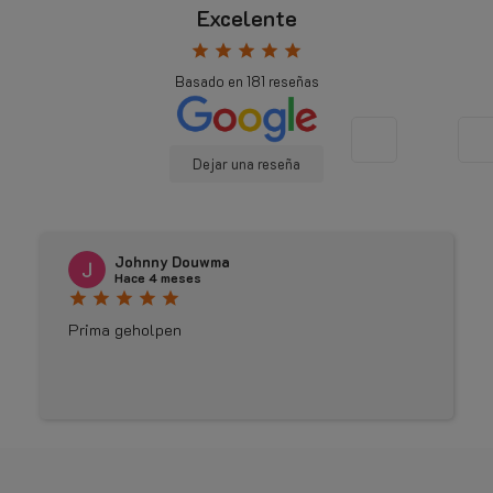
Excelente
star
star
star
star
star
Basado en
181
reseñas
Dejar una reseña
Johnny Douwma
Hace 4 meses
star
star
star
star
star
Prima geholpen