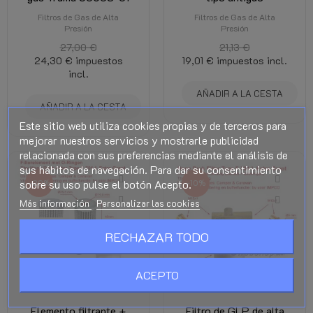
Filtros de Gas de Alta
Filtros de Gas de Alta
Presión
Presión
27,00 €
21,13 €
24,30 €
impuestos
19,01 €
impuestos incl.
incl.
AÑADIR A LA CESTA
AÑADIR A LA CESTA
Este sitio web utiliza cookies propias y de terceros para
mejorar nuestros servicios y mostrarle publicidad
relacionada con sus preferencias mediante el análisis de
sus hábitos de navegación. Para dar su consentimiento
sobre su uso pulse el botón Acepto.
-20%
-10%
Más información
Personalizar las cookies
RECHAZAR TODO
AGOTADO
ACEPTO
Elemento filtrante +
Filtro de GLP de alta