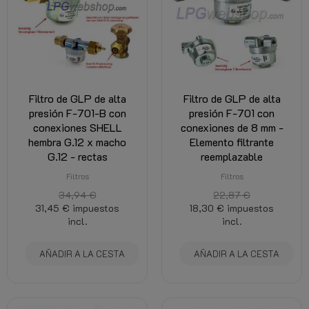
Filtro de GLP de alta
Filtro de GLP de alta
presión F-701-B con
presión F-701 con
conexiones SHELL
conexiones de 8 mm -
hembra G.12 x macho
Elemento filtrante
G.12 - rectas
reemplazable
Filtros
Filtros
34,94 €
22,87 €
31,45 €
impuestos
18,30 €
impuestos
incl.
incl.
AÑADIR A LA CESTA
AÑADIR A LA CESTA