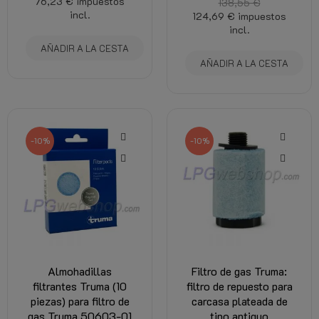
76,23 €
impuestos
138,55 €
incl.
124,69 €
impuestos
incl.
AÑADIR A LA CESTA
AÑADIR A LA CESTA
-10%
-10%
Almohadillas
Filtro de gas Truma:
filtrantes Truma (10
filtro de repuesto para
piezas) para filtro de
carcasa plateada de
gas Truma 50603-01
tipo antiguo