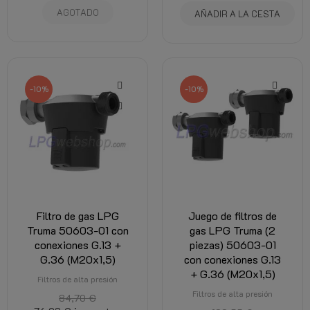
AGOTADO
AÑADIR A LA CESTA
-10%
-10%
Filtro de gas LPG
Juego de filtros de
Truma 50603-01 con
gas LPG Truma (2
conexiones G.13 +
piezas) 50603-01
G.36 (M20x1,5)
con conexiones G.13
+ G.36 (M20x1,5)
Filtros de alta presión
Filtros de alta presión
84,70 €