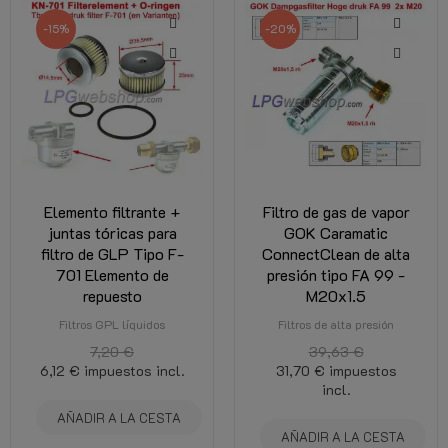
-15%
-20%
Elemento filtrante +
Filtro de gas de vapor
juntas tóricas para
GOK Caramatic
filtro de GLP Tipo F-
ConnectClean de alta
701 Elemento de
presión tipo FA 99 -
repuesto
M20x1.5
Filtros GPL líquidos
Filtros de alta presión
7,20 €
39,63 €
6,12 €
impuestos incl.
31,70 €
impuestos
incl.
AÑADIR A LA CESTA
AÑADIR A LA CESTA