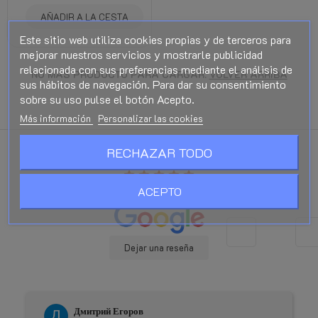
AÑADIR A LA CESTA
Este sitio web utiliza cookies propias y de terceros para
mejorar nuestros servicios y mostrarle publicidad
relacionada con sus preferencias mediante el análisis de
NO MÁS PRODUCTO PARA CARGAR.
VOLVER ARRIBA
sus hábitos de navegación. Para dar su consentimiento
sobre su uso pulse el botón Acepto.
Más información
Personalizar las cookies
RECHAZAR TODO
Excelente
star
star
star
star
star
ACEPTO
Basado en
181
reseñas
Dejar una reseña
Дмитрий Егоров