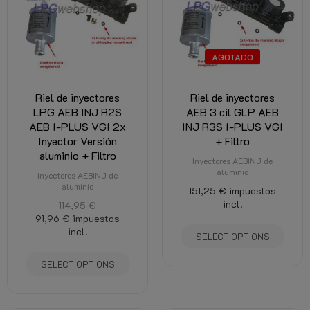
AGOTADO
Riel de inyectores
Riel de inyectores
LPG AEB INJ R2S
AEB 3 cil GLP AEB
AEB I-PLUS VGI 2x
INJ R3S I-PLUS VGI
Inyector Versión
+ Filtro
aluminio + Filtro
Inyectores AEBINJ de
aluminio
Inyectores AEBINJ de
aluminio
151,25 €
impuestos
incl.
114,95 €
91,96 €
impuestos
incl.
SELECT OPTIONS
SELECT OPTIONS