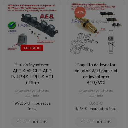
-10%
AGOTADO
Riel de inyectores
Boquilla de inyector
AEB 4 cil GLP AEB
de latón AEB para riel
INJ R4S I-PLUS VGI
de inyectores
+ Filtro
AEB/VGI
Inyectores AEBINJ de
Inyectores AEBINJ de
aluminio
aluminio
199,65 €
impuestos
3,63 €
incl.
3,27 €
impuestos incl.
SELECT OPTIONS
SELECT OPTIONS