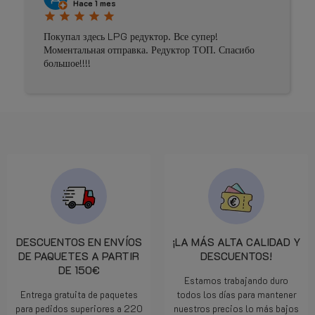
Hace 1 mes
star
star
star
star
star
Покупал здесь LPG редуктор. Все супер!
Моментальная отправка. Редуктор ТОП. Спасибо
большое!!!!
DESCUENTOS EN ENVÍOS
¡LA MÁS ALTA CALIDAD Y
DE PAQUETES A PARTIR
DESCUENTOS!
DE 150€
Estamos trabajando duro
Entrega gratuita de paquetes
todos los días para mantener
para pedidos superiores a 220
nuestros precios lo más bajos