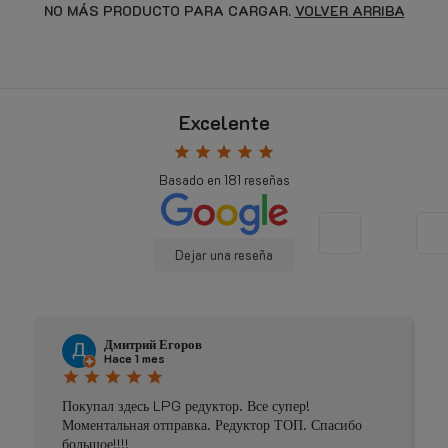
NO MÁS PRODUCTO PARA CARGAR.
VOLVER ARRIBA
Excelente
star
star
star
star
star
Basado en
181
reseñas
Dejar una reseña
Дмитрий Егоров
Hace 1 mes
star
star
star
star
star
Покупал здесь LPG редуктор. Все супер!
Моментальная отправка. Редуктор ТОП. Спасибо
большое!!!!