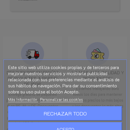
Este sitio web utiliza cookies propias y de terceros para
DESCUENTOS EN ENVÍOS
¡LA MÁS ALTA CALIDAD Y
mejorar nuestros servicios y mostrarle publicidad
DE PAQUETES A PARTIR
DESCUENTOS!
relacionada con sus preferencias mediante el análisis de
DE 150€
sus hábitos de navegación. Para dar su consentimiento
Estamos trabajando duro
sobre su uso pulse el botón Acepto.
Entrega gratuita de paquetes
todos los días para mantener
Más información
Personalizar las cookies
para pedidos superiores a 220
nuestros precios lo más bajos
€ en BE, NL y DE. Descuentos
y los descuentos lo más altos
en envíos de paquetes a otros
posible para usted.
RECHAZAR TODO
países de la UE para pedidos a
partir de 150 € y descuentos
Lee mas
ACEPTO
aún mayores a partir de 250 €