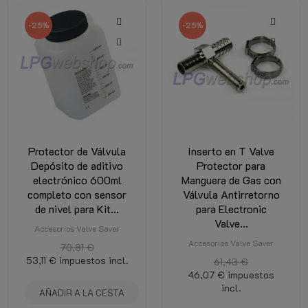
-25%
-25%
Protector de Válvula
Inserto en T Valve
Depósito de aditivo
Protector para
electrónico 600ml
Manguera de Gas con
completo con sensor
Válvula Antirretorno
de nivel para Kit...
para Electronic
Valve...
Accesorios Valve Saver
Accesorios Valve Saver
70,81 €
53,11 €
impuestos incl.
61,43 €
46,07 €
impuestos
incl.
AÑADIR A LA CESTA