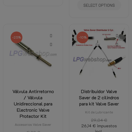
SELECT OPTIONS
-25%
-10%
Válvula Antirretorno
Distribuidor Valve
/ Válvula
Saver de 2 cilindros
Unidireccional para
para kit Valve Saver
Electronic Valve
Kit de Lubricante
Protector Kit
29,04 €
Accesorios Valve Saver
26,14 €
impuestos
incl.