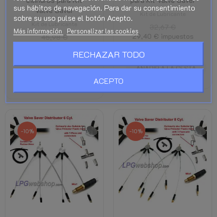
sus hábitos de navegación. Para dar su consentimiento
Valve Saver
Kit de Lubricante
sobre su uso pulse el botón Acepto.
Kit de Lubricante
32,67 €
Más información
Personalizar las cookies
29,40 €
impuestos
45,98 €
incl.
41,38 €
impuestos
RECHAZAR TODO
incl.
AÑADIR A LA CESTA
SELECT OPTIONS
ACEPTO
-10%
-10%