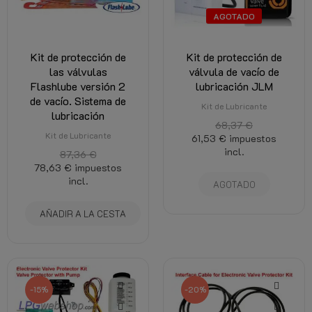
AGOTADO
Kit de protección de
Kit de protección de
las válvulas
válvula de vacío de
Flashlube versión 2
lubricación JLM
de vacío. Sistema de
Kit de Lubricante
lubricación
68,37 €
Kit de Lubricante
61,53 €
impuestos
incl.
87,36 €
78,63 €
impuestos
incl.
AGOTADO
AÑADIR A LA CESTA
-15%
-20%