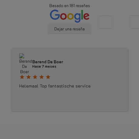
Basado en
181
reseñas
Dejar una reseña
Berend De Boer
Hace 7 meses
star
star
star
star
star
Helemaal Top fantastische service