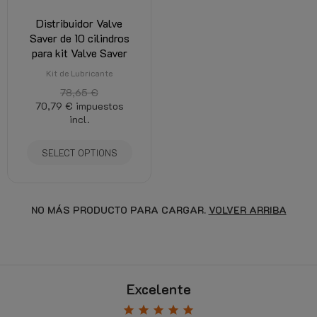
Distribuidor Valve
Saver de 10 cilindros
para kit Valve Saver
Kit de Lubricante
78,65 €
70,79 €
impuestos
incl.
SELECT OPTIONS
NO MÁS PRODUCTO PARA CARGAR.
VOLVER ARRIBA
Excelente
star
star
star
star
star