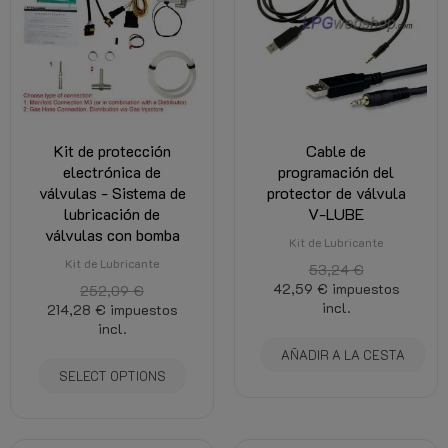
Kit de protección
Cable de
electrónica de
programación del
válvulas - Sistema de
protector de válvula
lubricación de
V-LUBE
válvulas con bomba
Kit de Lubricante
Kit de Lubricante
53,24 €
42,59 €
impuestos
252,09 €
incl.
214,28 €
impuestos
incl.
AÑADIR A LA CESTA
SELECT OPTIONS