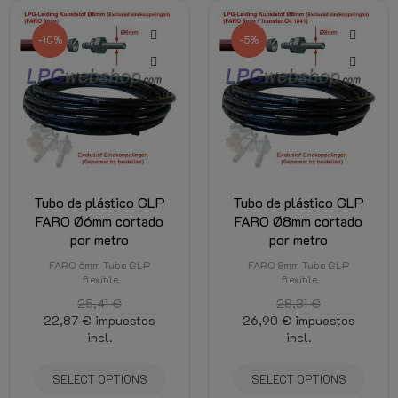
-10%
-5%
Tubo de plástico GLP
Tubo de plástico GLP
FARO Ø6mm cortado
FARO Ø8mm cortado
por metro
por metro
FARO 6mm Tubo GLP
FARO 8mm Tubo GLP
flexible
flexible
25,41 €
28,31 €
22,87 €
impuestos
26,90 €
impuestos
incl.
incl.
SELECT OPTIONS
SELECT OPTIONS