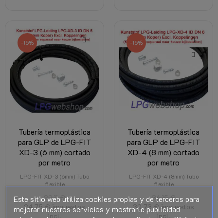
-15%
-15%
Tubería termoplástica
Tubería termoplástica
para GLP de LPG-FIT
para GLP de LPG-FIT
XD-3 (6 mm) cortado
XD-4 (8 mm) cortado
por metro
por metro
LPG-FIT XD-3 (6mm) Tubo
LPG-FIT XD-4 (8mm) Tubo
flexible
flexible
29,11 €
36,15 €
Este sitio web utiliza cookies propias y de terceros para
24,75 €
impuestos
30,73 €
impuestos
mejorar nuestros servicios y mostrarle publicidad
incl.
incl.