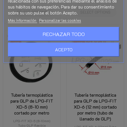
relacionada con sus preferencias mediante el análisis de
sus hábitos de navegación. Para dar su consentimiento
sobre su uso pulse el botón Acepto.
SELECT OPTIONS
SELECT OPTIONS
Más información
Personalizar las cookies
RECHAZAR TODO
-15%
-15%
ACEPTO
Tubería termoplástica
Tubería termoplástica
para GLP de LPG-FIT
para GLP de LPG-FIT
XD-5 (8-10 mm)
XD-6 (12 mm) cortado
cortado por metro
por metro (tubo de
llenado de GLP)
LPG-FIT XD-5 (8-10mm)
Tubo GLP flexible
LPG-FIT XD-6 (12mm) Tubo