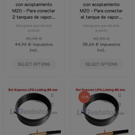
con acoplamiento
con acoplamiento
M20 - Para conectar
M20 - Para conectar
2 tanques de vapor...
el tanque de vapor...
Manguera gas de alta
Manguera gas de alta
presión
presión
49,95 €
42,96 €
44,96 €
impuestos
38,66 €
impuestos
incl.
incl.
SELECT OPTIONS
SELECT OPTIONS
-10%