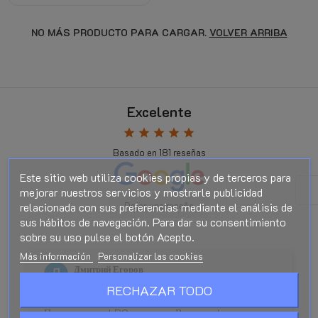
NO MÁS PRODUCTO PARA CARGAR.
VOLVER ARRIBA
Excelente
star
star
star
star
star
Basado en
181
reseñas
Este sitio web utiliza cookies propias y de terceros para
mejorar nuestros servicios y mostrarle publicidad
relacionada con sus preferencias mediante el análisis de
Dejar una reseña
sus hábitos de navegación. Para dar su consentimiento
sobre su uso pulse el botón Acepto.
Más información
Personalizar las cookies
Дмитрий Егоров
Hace 1 mes
RECHAZAR TODO
star
star
star
star
star
Покупал здесь LPG редуктор. Все супер!