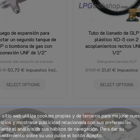
uego de expansión para
Tubo de llenado de GLP
ctar un segundo tanque de
plástico XD-5 con 2
P o bombona de gas con
acoplamientos rectos UN
conexión UNF de 1/2"
1/2"
liación del conjunto de llenado
Manguera llenado GLP
2 €
50,73 €
impuestos incl.
27,01 €
21,61 €
impuestos 
SELECT OPTIONS
SELECT OPTIONS
 sitio web utiliza cookies propias y de terceros para mejorar nues
-15%
icios y mostrarle publicidad relacionada con sus preferencias
ante el análisis de sus hábitos de navegación. Para dar su
sentimiento sobre su uso pulse el botón Acepto.