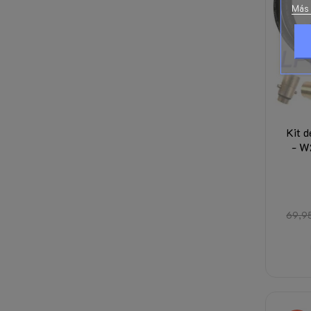
Más 
Kit 
- W
69,9