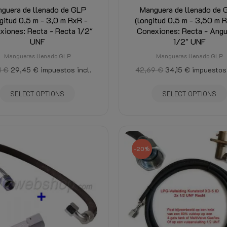
guera de llenado de GLP
Manguera de llenado de
gitud 0,5 m - 3,0 m RxR -
(longitud 0,5 m - 3,50 m R
xiones: Recta - Recta 1/2"
Conexiones: Recta - Ang
UNF
1/2" UNF
Mangueras llenado GLP
Mangueras llenado GLP
1 €
29,45 €
impuestos incl.
42,69 €
34,15 €
impuestos 
SELECT OPTIONS
SELECT OPTIONS
-20%