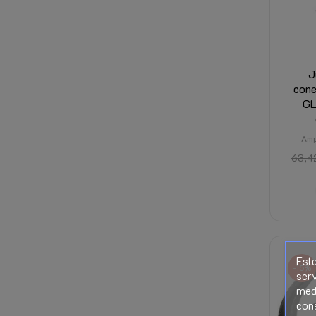
J
cone
GL
Amp
63,4
Este
-15%
serv
medi
con