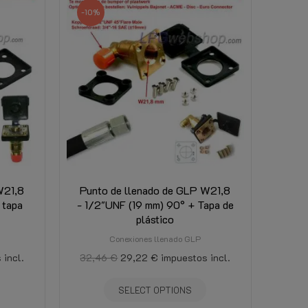
-10%
W21,8
Punto de llenado de GLP W21,8
 tapa
- 1/2"UNF (19 mm) 90° + Tapa de
plástico
Conexiones llenado GLP
 incl.
32,46 €
29,22 €
impuestos incl.
SELECT OPTIONS