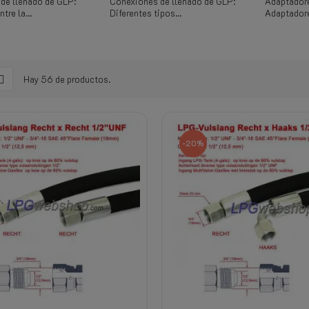
de llenado de GLP:
Conexiones de llenado de GLP:
Adaptadore
tre la...
Diferentes tipos...
Adaptadore
Hay 56 de productos.
-20%