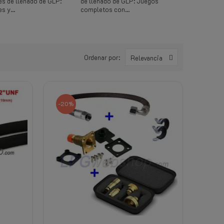
s de llenado de GLP:
de llenado de GLP: Juegos
s y...
completos con...
Ordenar por:
Relevancia
-20%