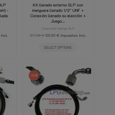
 GLP
Kit llenado externo GLP con
xH) -
manguera llenado 1/2" UNF +
ulada
Conexión llenado su elección +
Juego...
Conjuntos recarga GLP
incl.
127,38 €
101,90 €
impuestos incl.
SELECT OPTIONS
-20%