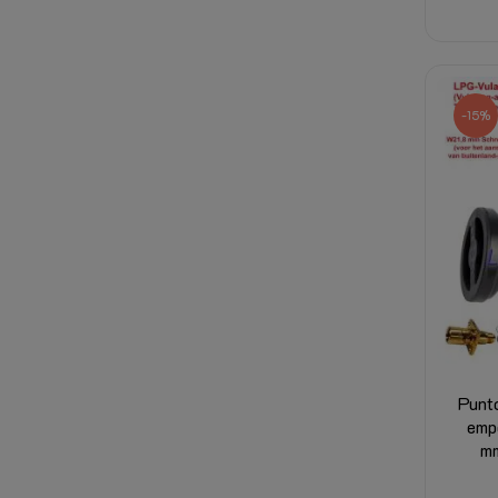
-15%
Punt
emp
mm