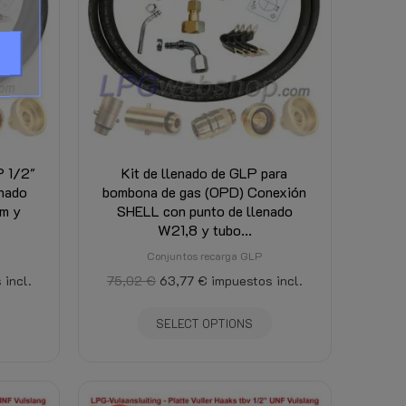
P 1/2"
Kit de llenado de GLP para
enado
bombona de gas (OPD) Conexión
 m y
SHELL con punto de llenado
W21,8 y tubo...
Conjuntos recarga GLP
 incl.
75,02 €
63,77 €
impuestos incl.
SELECT OPTIONS