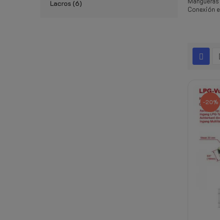
Mangueras 
Lacros
6
Conexión en
-20%