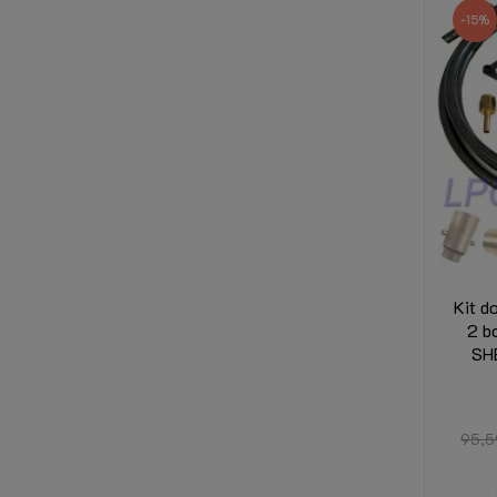
-15%
Kit d
2 b
SHE
95,5