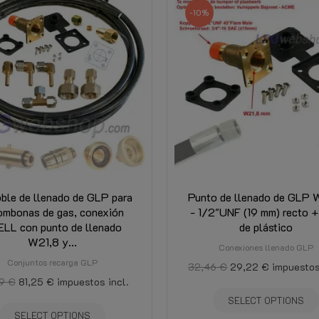
-10%
oble de llenado de GLP para
Punto de llenado de GLP 
ombonas de gas, conexión
- 1/2"UNF (19 mm) recto +
LL con punto de llenado
de plástico
W21,8 y...
Conexiones llenado GLP
Conjuntos recarga GLP
32,46 €
29,22 €
impuestos
9 €
81,25 €
impuestos incl.
SELECT OPTIONS
SELECT OPTIONS