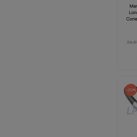
Man
Lon
Cone
36,8
-20%