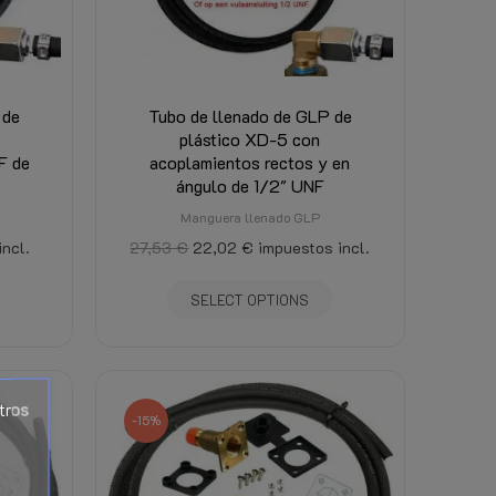
 de
Tubo de llenado de GLP de
plástico XD-5 con
F de
acoplamientos rectos y en
ángulo de 1/2" UNF
Manguera llenado GLP
incl.
27,53 €
22,02 €
impuestos incl.
SELECT OPTIONS
tros
-15%