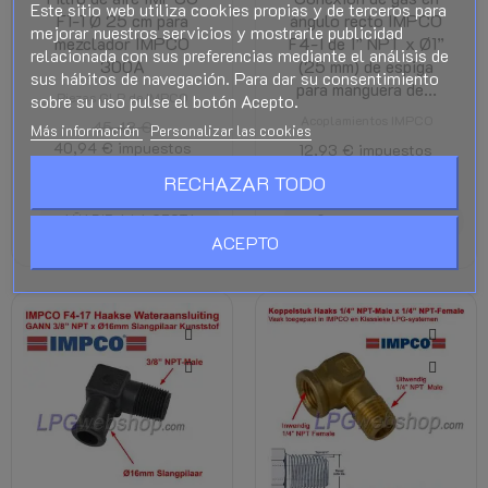
Este sitio web utiliza cookies propias y de terceros para
F1-1 Ø 25 cm para
ángulo recto IMPCO
mejorar nuestros servicios y mostrarle publicidad
mezclador IMPCO
F4-1 de 1” NPT x Ø1”
relacionada con sus preferencias mediante el análisis de
300A
(25 mm) de espiga
sus hábitos de navegación. Para dar su consentimiento
para manguera de...
sobre su uso pulse el botón Acepto.
Piezas GLP de IMPCO
Acoplamientos IMPCO
45,48 €
Más información
Personalizar las cookies
40,94 €
impuestos
12,93 €
impuestos
incl.
incl.
RECHAZAR TODO
AÑADIR A LA CESTA
AÑADIR A LA CESTA
ACEPTO