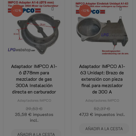
-10%
-10%
Adaptador IMPCO A1-
Adaptador IMPCO A1-
6 Ø78mm para
63 Unidapt: Brazo de
mezclador de gas
extensión con pieza
300A Instalación
final para mezclador
directa en carburador
de 300 A
Adaptadores IMPCO
Adaptadores IMPCO
39,53 €
52,37 €
35,58 €
impuestos
47,13 €
impuestos incl.
incl.
AÑADIR A LA CESTA
AÑADIR A LA CESTA