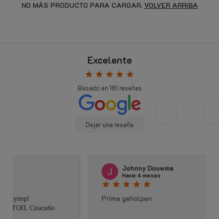
NO MÁS PRODUCTO PARA CARGAR.
VOLVER ARRIBA
Excelente
star
star
star
star
star
Basado en
181
reseñas
Dejar una reseña
Johnny Douwma
Hace 4 meses
star
star
star
star
star
Prima geholpen