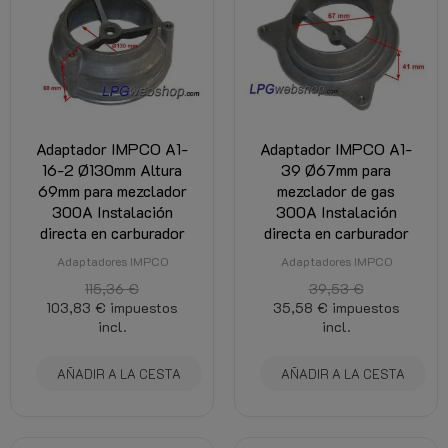
Adaptador IMPCO A1-
Adaptador IMPCO A1-
16-2 Ø130mm Altura
39 Ø67mm para
69mm para mezclador
mezclador de gas
300A Instalación
300A Instalación
directa en carburador
directa en carburador
Adaptadores IMPCO
Adaptadores IMPCO
115,36 €
39,53 €
103,83 €
impuestos
35,58 €
impuestos
incl.
incl.
AÑADIR A LA CESTA
AÑADIR A LA CESTA