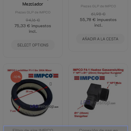
Mezclador
Piezas GLP de IMPCO
Piezas GLP de IMPCO
61,98 €
55,78 €
impuestos
94,16 €
incl.
75,33 €
impuestos
incl.
AÑADIR A LA CESTA
SELECT OPTIONS
-10%
Filtro de aire IMPCO
Conexión de gas en