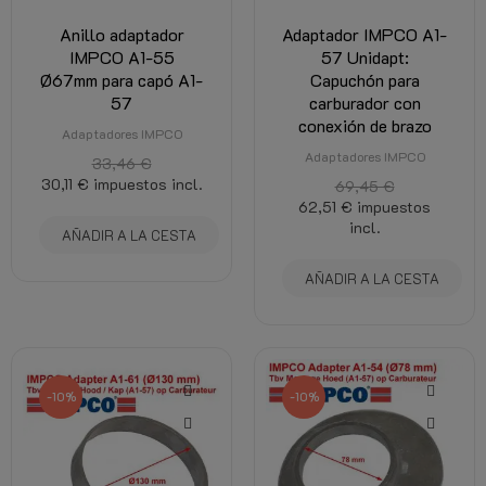
Anillo adaptador
Adaptador IMPCO A1-
IMPCO A1-55
57 Unidapt:
Ø67mm para capó A1-
Capuchón para
57
carburador con
conexión de brazo
Adaptadores IMPCO
Adaptadores IMPCO
33,46 €
30,11 €
impuestos incl.
69,45 €
62,51 €
impuestos
incl.
AÑADIR A LA CESTA
AÑADIR A LA CESTA
-10%
-10%