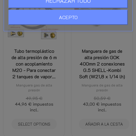
RECHAZAR TODO
ACEPTO
Tubo termoplástico
Manguera de gas de
de alta presión de 6 m
alta presión GOK
con acoplamiento
400mm 2 conexiones
M20 - Para conectar
G.5 SHELL-Kombi
2 tanques de vapor...
Soft (W21,8 x 1/14 lh)
Manguera gas de alta
Manguera de gas de alta
presión
presión
49,95 €
50,59 €
44,96 €
impuestos
43,00 €
impuestos
incl.
incl.
SELECT OPTIONS
AÑADIR A LA CESTA