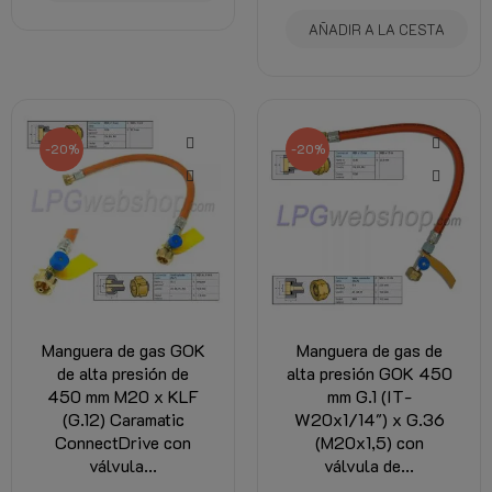
AÑADIR A LA CESTA
-20%
-20%
Manguera de gas GOK
Manguera de gas de
de alta presión de
alta presión GOK 450
450 mm M20 x KLF
mm G.1 (IT-
(G.12) Caramatic
W20x1/14") x G.36
ConnectDrive con
(M20x1,5) con
válvula...
válvula de...