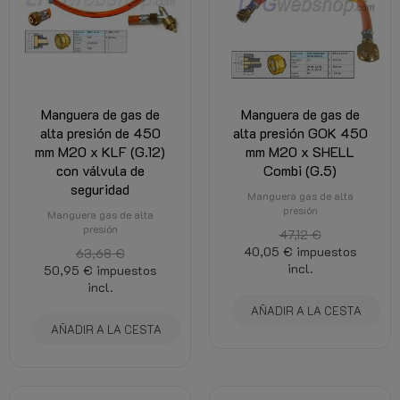
Manguera de gas de
Manguera de gas de
alta presión de 450
alta presión GOK 450
mm M20 x KLF (G.12)
mm M20 x SHELL
con válvula de
Combi (G.5)
seguridad
Manguera gas de alta
presión
Manguera gas de alta
presión
47,12 €
40,05 €
impuestos
63,68 €
incl.
50,95 €
impuestos
incl.
AÑADIR A LA CESTA
AÑADIR A LA CESTA