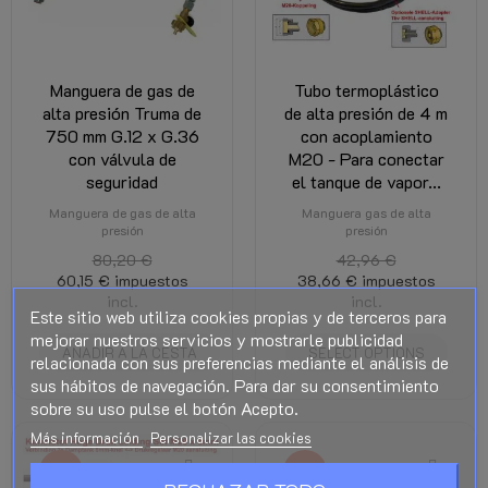
Manguera de gas de
Tubo termoplástico
alta presión Truma de
de alta presión de 4 m
750 mm G.12 x G.36
con acoplamiento
con válvula de
M20 - Para conectar
seguridad
el tanque de vapor...
Manguera de gas de alta
Manguera gas de alta
presión
presión
80,20 €
42,96 €
60,15 €
impuestos
38,66 €
impuestos
incl.
incl.
Este sitio web utiliza cookies propias y de terceros para
mejorar nuestros servicios y mostrarle publicidad
AÑADIR A LA CESTA
SELECT OPTIONS
relacionada con sus preferencias mediante el análisis de
sus hábitos de navegación. Para dar su consentimiento
sobre su uso pulse el botón Acepto.
Más información
Personalizar las cookies
-10%
-15%