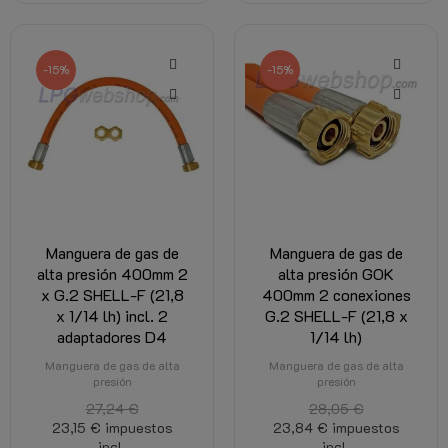
-15%
-15%
Manguera de gas de
Manguera de gas de
alta presión 400mm 2
alta presión GOK
x G.2 SHELL-F (21,8
400mm 2 conexiones
x 1/14 lh) incl. 2
G.2 SHELL-F (21,8 x
adaptadores D4
1/14 lh)
Manguera de gas de alta
Manguera de gas de alta
presión
presión
27,24 €
28,05 €
23,15 €
impuestos
23,84 €
impuestos
incl.
incl.