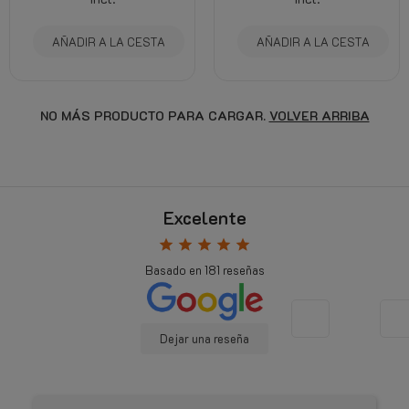
AÑADIR A LA CESTA
AÑADIR A LA CESTA
NO MÁS PRODUCTO PARA CARGAR.
VOLVER ARRIBA
Excelente
star
star
star
star
star
Basado en
181
reseñas
Dejar una reseña