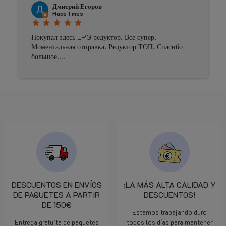
Дмитрий Егоров
Hace 1 mes
star
star
star
star
star
Покупал здесь LPG редуктор. Все супер!
Моментальная отправка. Редуктор ТОП. Спасибо
большое!!!!
DESCUENTOS EN ENVÍOS
¡LA MÁS ALTA CALIDAD Y
DE PAQUETES A PARTIR
DESCUENTOS!
DE 150€
Estamos trabajando duro
Entrega gratuita de paquetes
todos los días para mantener