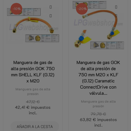
-10%
-20%
Manguera de gas de
Manguera de gas GOK
alta presión GOK 750
de alta presión de
mm SHELL KLF (G.12)
750 mm M20 x KLF
x M20
(G.12) Caramatic
ConnectDrive con
Manguera gas de alta
válvula...
presión
47,12 €
Manguera gas de alta
presión
42,41 €
impuestos
incl.
79,78 €
63,82 €
impuestos
incl.
AÑADIR A LA CESTA