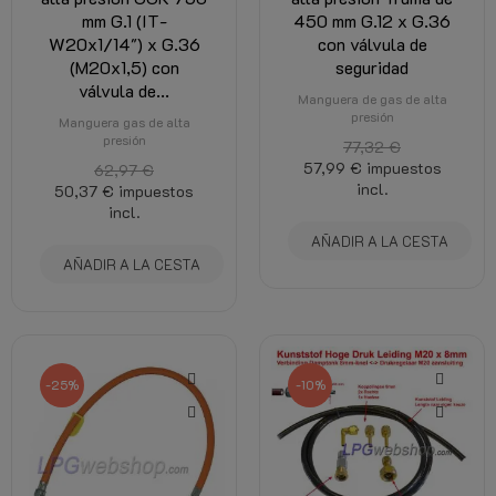
mm G.1 (IT-
450 mm G.12 x G.36
W20x1/14") x G.36
con válvula de
(M20x1,5) con
seguridad
válvula de...
Manguera de gas de alta
presión
Manguera gas de alta
presión
77,32 €
57,99 €
impuestos
62,97 €
incl.
50,37 €
impuestos
incl.
AÑADIR A LA CESTA
AÑADIR A LA CESTA
-25%
-10%