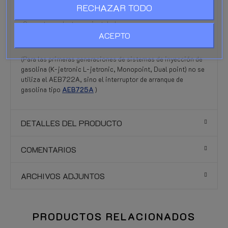
RECHAZAR TODO
¡Instalación correcta!
¡Que este producto sea instalado por una persona
competente o una empresa especializada! Siga las directrices
ACEPTO
de RDW para ello.
(Para las primeras generaciones de sistemas de inyección de
gasolina (K-jetronic L-jetronic, Monopoint, Dual point) no se
utiliza el AEB722A, sino el interruptor de arranque de
gasolina tipo
AEB725A
)
DETALLES DEL PRODUCTO
COMENTARIOS
ARCHIVOS ADJUNTOS
PRODUCTOS RELACIONADOS