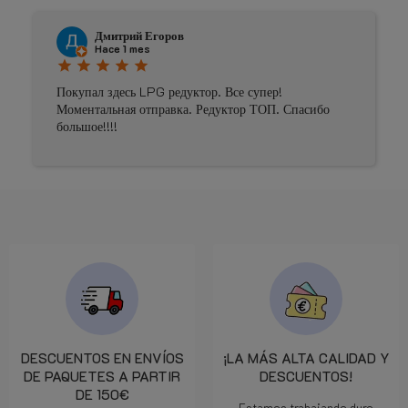
Johnny Douwma
Hace 4 meses
star
star
star
star
star
уктор. Все супер!
Prima geholpen
а. Редуктор ТОП. Спасибо
DESCUENTOS EN ENVÍOS
¡LA MÁS ALTA CALIDAD Y
DE PAQUETES A PARTIR
DESCUENTOS!
DE 150€
Estamos trabajando duro