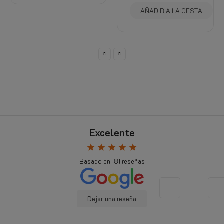
AÑADIR A LA CESTA
Excelente
star
star
star
star
star
Basado en
181
reseñas
Dejar una reseña