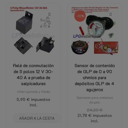
-10%
Relé de conmutación
Sensor de contenido
de 5 polos 12 V 30-
de GLP de 0 a 90
40 A a prueba de
ohmios para
salpicaduras
depósitos GLP de 4
agujeros
Interruptores y Relés
Sensores para sistemas
5,95 €
impuestos
de gas.
incl.
24,20 €
21,78 €
impuestos
AÑADIR A LA CESTA
incl.