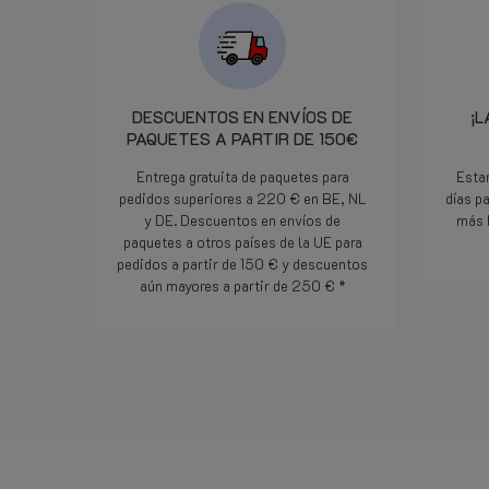
giorno dopo. Davvero un
servizio degno di segnalazione.
In pratica cortesia efficienza ed
attenzione al cliente. Bravi!
DESCUENTOS EN ENVÍOS DE
¡L
PAQUETES A PARTIR DE 150€
Entrega gratuita de paquetes para
Esta
pedidos superiores a 220 € en BE, NL
días p
y DE. Descuentos en envíos de
más 
paquetes a otros países de la UE para
pedidos a partir de 150 € y descuentos
aún mayores a partir de 250 € *
Lee mas