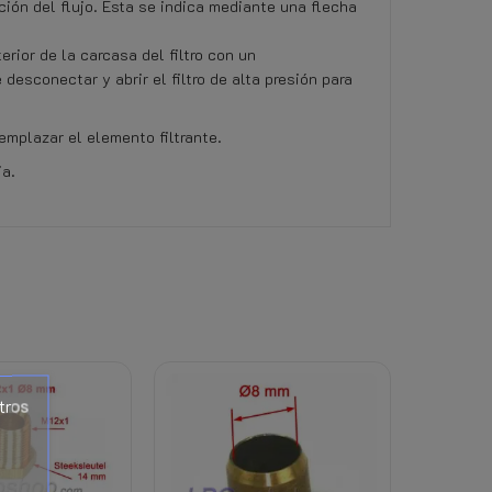
ción del flujo. Esta se indica mediante una flecha
erior de la carcasa del filtro con un
sconectar y abrir el filtro de alta presión para
mplazar el elemento filtrante.
ia.
 refrigerante) a este producto, caduca el derech
ina
tros
e allí. (Dependiendo del peso total, el destino