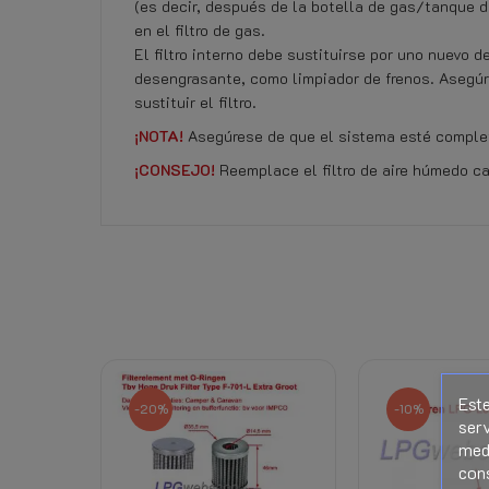
(es decir, después de la botella de gas/tanque de
en el filtro de gas.
El filtro interno debe sustituirse por uno nuevo d
desengrasante, como limpiador de frenos. Asegúre
sustituir el filtro.
¡NOTA!
Asegúrese de que el sistema esté complet
¡CONSEJO!
Reemplace el filtro de aire húmedo c
Referencia
No hay ninguna opinión por el momento.
F-701-SL M12
Ficha de datos
Derecho de retiro
Productos relacionados
Este
Costos de envío
-20%
-10%
serv
medi
con