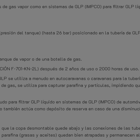
nes de gas vapor como en sistemas de GLP (IMPCO) para filtrar GLP lí
(presión del tanque) (hasta 26 bar) posicionado en la tubería de G
anque de vapor o de una botella de gas.
CIÓN F-701-KN-2L) después de 2 años de uso o 2000 horas de uso.
 GLP se utiliza a menudo en autocaravanas o caravanas para la tuber
de gas, se utiliza para capturar parafina y partículas, impidiendo qu
do para filtrar GLP líquido en sistemas de GLP (IMPCO) de automóvi
tro también actúa como depósito de reserva en caso de una disminuci
do que la copa desmontable quede abajo y las conexiones de las tuber
a parafina (grasas y aceites) quedan bien atrapadas y permanecen allí.