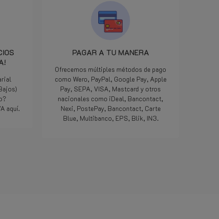
onderdeel gingen opsturen. 
minuten later een bericht da
het klaarlag om door DPD op
pikken en donderdag gelever
Iedereen kan een foutje make
CIOS
PAGAR A TU MANERA
we zijn allemaal maar mense
A!
maar als het dan op deze
Ofrecemos múltiples métodos de pago
manier opgelost word...
rial
como Wero, PayPal, Google Pay, Apple
geweldig, nog nooit
 Bajos)
Pay, SEPA, VISA, Mastcard y otros
meegemaakt met een websh
do?
nacionales como iDeal, Bancontact,
Doe zo voort jongens, jullie 
A aquí.
Nexi, PostePay, Bancontact, Carte
die 5 sterren meer dan waard
Blue, Multibanco, EPS, Blik, IN3.
Bedankt.
Lee mas