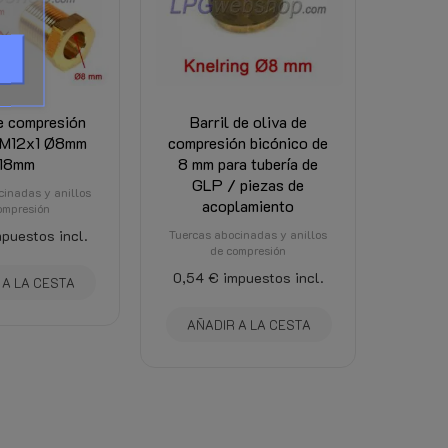
e compresión
Barril de oliva de
l M12x1 Ø8mm
compresión bicónico de
18mm
8 mm para tubería de
GLP / piezas de
cinadas y anillos
acoplamiento
ompresión
puestos incl.
Tuercas abocinadas y anillos
de compresión
0,54 €
impuestos incl.
 A LA CESTA
AÑADIR A LA CESTA