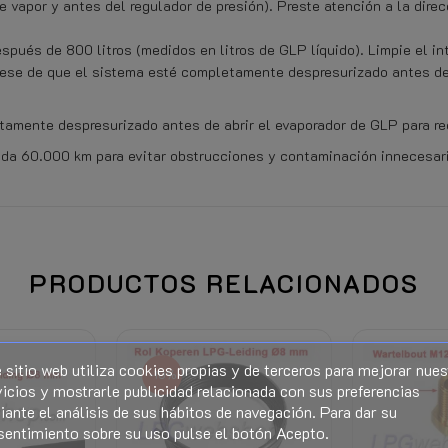
 vapor y antes del regulador de presión). Preste atención a la direc
espués de 800 litros (medidos en litros de GLP líquido). Limpie el int
se de que el sistema esté completamente despresurizado antes de de
amente despresurizado antes de abrir el evaporador de GLP para ree
ada 60.000 km para evitar obstrucciones y contaminación innecesar
Al conectar (electricidad, gas o
PRODUCTOS RELACIONADOS
o de desistimiento.
Ver la parte inferior de esta pág
 sitio web utiliza cookies propias y de terceros para mejorar nues
Se calcula en la caja y es visibl
-10%
y los descuentos).
icios y mostrarle publicidad relacionada con sus preferencias
ante el análisis de sus hábitos de navegación. Para dar su
sentimiento sobre su uso pulse el botón Acepto.