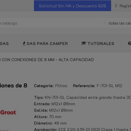
Solicitud Sin IVA y Descuento B2B
Regist
todas las ca
GAS
GAS PARA CAMPER
TUTORIALES
N CON CONEXIONES DE 8 MM - ALTA CAPACIDAD
xiones de 8
Categoría:
Filtros
Referencia:
F-701-SL M12
Tipo:
KN-701-SL Capacidad extra grande (hasta 30
Entrada:
M12x1 Ø8mm
Salida:
M12x1 Ø8mm
Altura:
70 mm
Diámetro:
48 mm
Aprobación:
ECE E20 67R-01 0531 Clase 1 (hasta 