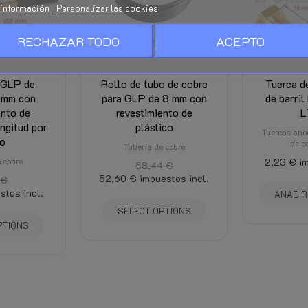
información
Personalizar las cookies
RECHAZAR TODO
ACEPTO
 GLP de
Rollo de tubo de cobre
Tuerca d
 mm con
para GLP de 8 mm con
de barri
ento de
revestimiento de
L
ongitud por
plástico
Tuercas abo
o
de c
Tubería de cobre
 cobre
2,23 €
im
58,44 €
52,60 €
impuestos incl.
 €
stos incl.
AÑADIR
SELECT OPTIONS
PTIONS