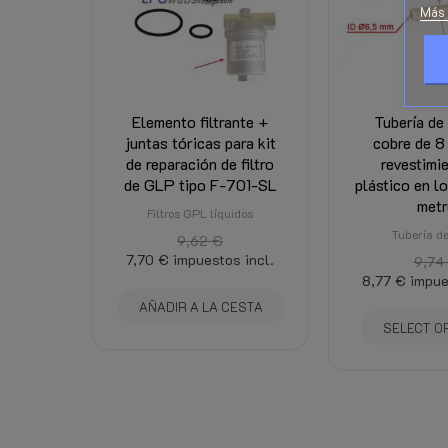
Más 
Elemento filtrante +
Tubería de
juntas tóricas para kit
cobre de 8
de reparación de filtro
revestimi
de GLP tipo F-701-SL
plástico en l
metr
Filtros GPL líquidos
Tubería de
9,62 €
7,70 €
impuestos incl.
9,74
8,77 €
impue
AÑADIR A LA CESTA
SELECT O