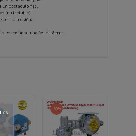
 un obstáculo fijo.
e (no incluido)
ador de presión.
 la conexión a tuberías de 8 mm.
 refrigerante) a este producto, caduca el derech
-30%
tros
al abrir el embalaje transparente.
 la pestaña Archivos adjuntos en esta página.