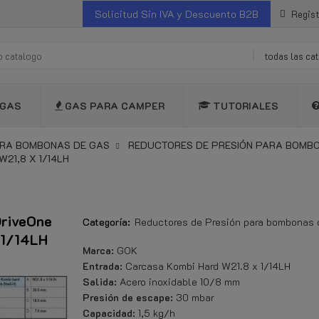
Solicitud Sin IVA y Descuento B2B
Regist
todas las ca
GAS
GAS PARA CAMPER
TUTORIALES
RA BOMBONAS DE GAS
REDUCTORES DE PRESIÓN PARA BOMB
21,8 X 1/14LH
DriveOne
Categoría:
Reductores de Presión para bombonas 
 1/14LH
Marca:
GOK
Entrada:
Carcasa Kombi Hard W21.8 x 1/14LH
Salida:
Acero inoxidable 10/8 mm
Presión de escape:
30 mbar
Capacidad:
1,5 kg/h