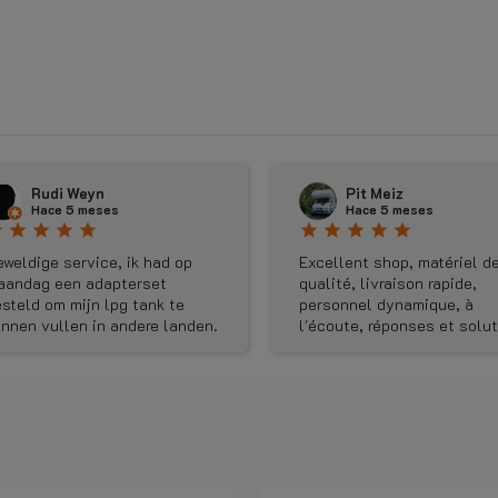
Pit Meiz
Jelle Plantinga
Hace 5 meses
Hace 5 meses
r
star
star
star
star
star
star
star
star
star
cellent shop, matériel de
Top bedrijf. Superfijn zaken
alité, livraison rapide,
doen.
ersonnel dynamique, à
écoute, réponses et solutions
pides, bluffant!