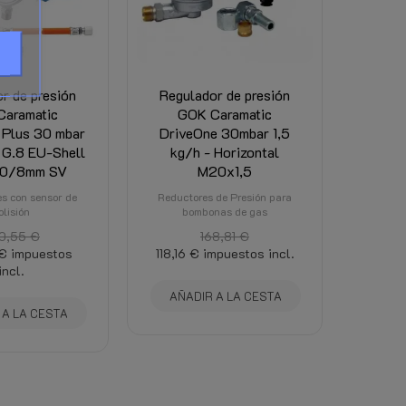
ina
e allí. (Dependiendo del peso total, el destino
r de presión
Regulador de presión
aramatic
GOK Caramatic
 Plus 30 mbar
DriveOne 30mbar 1,5
- G.8 EU-Shell
kg/h - Horizontal
10/8mm SV
M20x1,5
s con sensor de
Reductores de Presión para
olisión
bombonas de gas
0,55 €
168,81 €
€
impuestos
118,16 €
impuestos incl.
incl.
AÑADIR A LA CESTA
 A LA CESTA