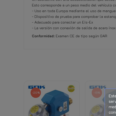
Esto corresponde a un peso medio del vehículo c
- Uso en toda Europa mediante el uso de manguer
- Dispositivo de prueba para comprobar la estanq
- Adecuado para conectar un Eis-Ex
- La versión con conexión de salida de acero ino
Conformidad:
Examen CE de tipo según GAR
No hay ninguna opinión por el momento.
Referencia
108587 - 355000360
Ficha de datos
Derecho de retiro
-20%
-15%
Este
serv
medi
Descargas
con