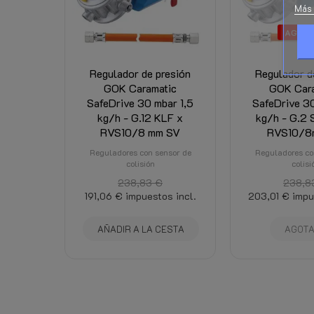
Productos relacionados
Más 
Costos de envío
AGOT
Regulador de presión
Regulador d
GOK Caramatic
GOK Cara
SafeDrive 30 mbar 1,5
SafeDrive 30
kg/h - G.12 KLF x
kg/h - G.2 
RVS10/8 mm SV
RVS10/8
Reguladores con sensor de
Reguladores co
colisión
colisi
238,83 €
238,8
191,06 €
impuestos incl.
203,01 €
impu
AÑADIR A LA CESTA
AGOT