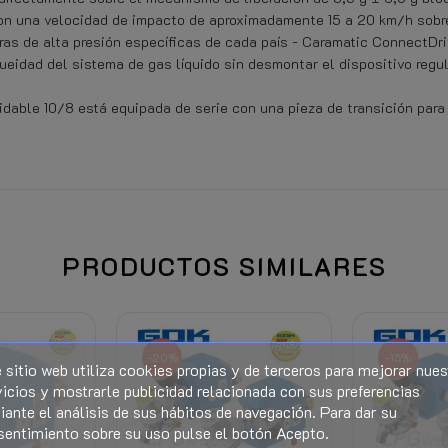
on una velocidad de impacto de aproximadamente 15 a 20 km/h sobre
as de alta presión específicas de cada país - Caramatic ConnectDriv
ueidad del sistema de gas líquido sin desmontar el dispositivo regul
xidable 10/8 está equipada de serie con una pieza de transición para
PRODUCTOS SIMILARES
Al conectar (electricidad, gas o
o de desistimiento.
-20%
-15%
 sitio web utiliza cookies propias y de terceros para mejorar nues
El derecho de devolución caduca 
icios y mostrarle publicidad relacionada con sus preferencias
ante el análisis de sus hábitos de navegación. Para dar su
Manuales y documentación - Ver
sentimiento sobre su uso pulse el botón Acepto.