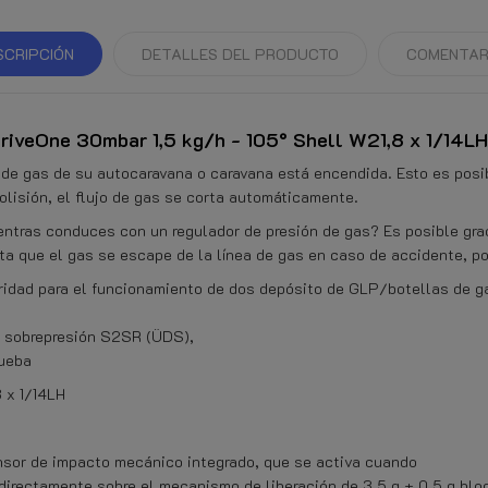
SCRIPCIÓN
DETALLES DEL PRODUCTO
COMENTAR
riveOne 30mbar 1,5 kg/h - 105° Shell W21,8 x 1/14LH
de gas de su autocaravana o caravana está encendida. Esto es posib
olisión, el flujo de gas se corta automáticamente.
entras conduces con un regulador de presión de gas? Es posible grac
ta que el gas se escape de la línea de gas en caso de accidente, po
ridad para el funcionamiento de dos depósito de GLP/botellas de g
a sobrepresión S2SR (ÜDS),
rueba
 x 1/14LH
nsor de impacto mecánico integrado, que se activa cuando
irectamente sobre el mecanismo de liberación de 3,5 g ± 0,5 g blo