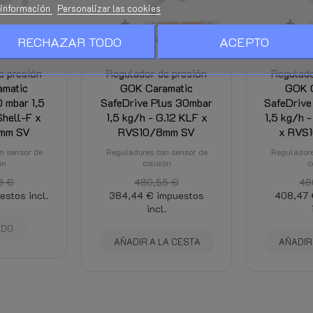
Ver la parte inferior de esta pág
información
Personalizar las cookies
Se calcula en la caja y es visibl
ADO
RECHAZAR TODO
ACEPTO
y los descuentos).
e presión
Regulador de presión
Regulado
matic
GOK Caramatic
GOK C
 mbar 1,5
SafeDrive Plus 30mbar
SafeDrive
Shell-F x
1,5 kg/h - G.12 KLF x
1,5 kg/h 
mm SV
RVS10/8mm SV
x RVS
n sensor de
Reguladores con sensor de
Reguladore
ón
colisión
c
3 €
480,55 €
48
estos incl.
384,44 €
impuestos
408,47 
incl.
ADO
AÑADIR A LA CESTA
AÑADIR