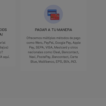
CIOS
PAGAR A TU MANERA
A!
Ofrecemos múltiples métodos de pago
rial
como Wero, PayPal, Google Pay, Apple
 Bajos)
Pay, SEPA, VISA, Mastcard y otros
do?
nacionales como iDeal, Bancontact,
A aquí.
Nexi, PostePay, Bancontact, Carte
Blue, Multibanco, EPS, Blik, IN3.
Lee mas