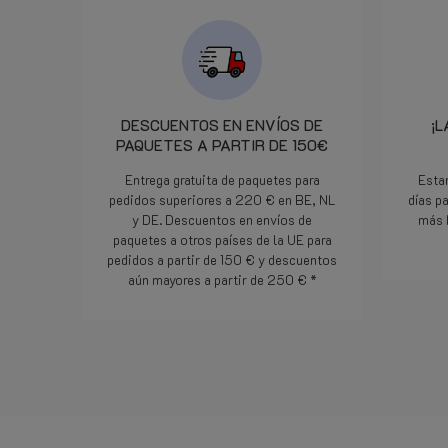
dat ze onmiddellijk het juiste
onderdeel gingen opsturen. 10
minuten later een bericht dat
het klaarlag om door DPD op te
pikken en donderdag geleverd.
Iedereen kan een foutje maken,
DESCUENTOS EN ENVÍOS DE
¡L
we zijn allemaal maar mensen,
PAQUETES A PARTIR DE 150€
maar als het dan op deze
manier opgelost word...
Entrega gratuita de paquetes para
Esta
geweldig, nog nooit
pedidos superiores a 220 € en BE, NL
días p
meegemaakt met een webshop.
y DE. Descuentos en envíos de
más 
Doe zo voort jongens, jullie zijn
paquetes a otros países de la UE para
die 5 sterren meer dan waard.
pedidos a partir de 150 € y descuentos
Bedankt.
aún mayores a partir de 250 € *
Lee mas