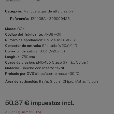
Categoría:
Manguera gas de alta presión
Referencia:
124638A - 355000423
Marca:
GOK
Código del fabricante:
71-887-011
Número de aprobación:
EN 16436 CLASE 3
Conector de entrada:
G.1 (Italia W20x1/14")
Conexión de salida:
G.36 (M20x1.5)
Longitud:
750 mm
Clase de presión:
EN16436 Clase 3 (máx. 30 bar)
Material:
Caucho con inserto textil.
Probado por DVGW:
resistente hasta -30 °C
Área de aplicación:
Italia, Grecia, Chipre, Malta, Turquía
50,37 €
impuestos incl.
62,97 €
Guardar 20%