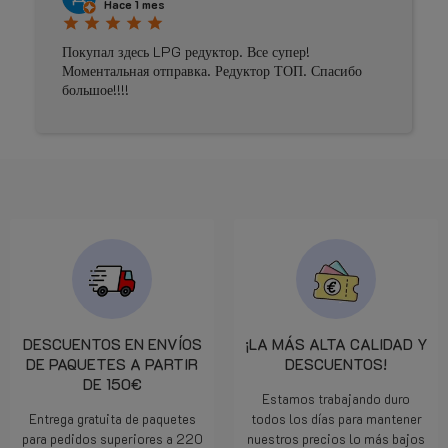
Hace 1 mes
star
star
star
star
star
Покупал здесь LPG редуктор. Все супер!
Моментальная отправка. Редуктор ТОП. Спасибо
большое!!!!
DESCUENTOS EN ENVÍOS
¡LA MÁS ALTA CALIDAD Y
DE PAQUETES A PARTIR
DESCUENTOS!
DE 150€
Estamos trabajando duro
Entrega gratuita de paquetes
todos los días para mantener
para pedidos superiores a 220
nuestros precios lo más bajos