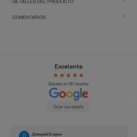
DETALLES DEL PRODUCTO
COMENTARIOS
Excelente
star
star
star
star
star
Basado en
181
reseñas
Dejar una reseña
Дмитрий Егоров