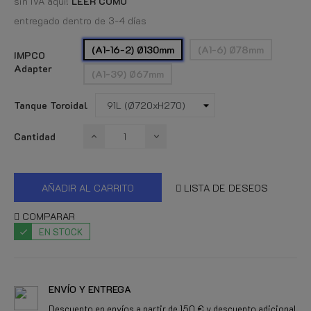
sin IVA aquí!
LEER COMO
entregado dentro de 3-4 días
(A1-16-2) Ø130mm
(A1-6) Ø78mm
IMPCO
Adapter
(A1-39) Ø67mm
Tanque Toroidal
Cantidad
AÑADIR AL CARRITO
LISTA DE DESEOS
COMPARAR
EN STOCK
ENVÍO Y ENTREGA
Descuento en envíos a partir de 150 € y descuento adicional