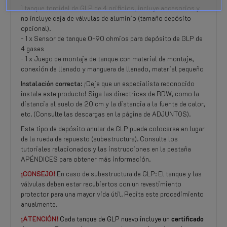
1 tanque toroidal de GLP de 4 orificios, incluye accesorios y
no incluye caja de válvulas de aluminio (tamaño depósito
opcional).
- 1 x Sensor de tanque 0-90 ohmios para depósito de GLP de
4 gases
- 1 x Juego de montaje de tanque con material de montaje,
conexión de llenado y manguera de llenado, material pequeño
Instalación correcta:
¡Deje que un especialista reconocido
instale este producto! Siga las directrices de RDW, como la
distancia al suelo de 20 cm y la distancia a la fuente de calor,
etc. (Consulte las descargas en la página de ADJUNTOS).
Este tipo de depósito anular de GLP puede colocarse en lugar
de la rueda de repuesto (subestructura). Consulte los
tutoriales relacionados y las instrucciones en la pestaña
APÉNDICES para obtener más información.
¡CONSEJO!
En caso de subestructura de GLP: El tanque y las
válvulas deben estar recubiertos con un revestimiento
protector para una mayor vida útil. Repita este procedimiento
anualmente.
¡ATENCIÓN!
Cada tanque de GLP nuevo incluye un
certificado