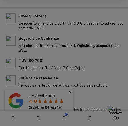
Envío y Entrega
Descuento en envíos a partir de 150 € y descuento adicional a
partir de 250 €
Seguro y de Confianza
Miembro certificado de Trustmark Webshop y asegurado por
SSL.
TÜV ISO 9001
Certificado por TÜV Nord Países Bajos
Política de reembolso
Período de reflexión de 14 días y política de devolución
x
LPGwebshop
ALL RIGHTS RESERVED
4.9
star
star
star
star
star
Basado en
181
reseñas
Copyright 2026 LPGwebshop.com - Todos los derechos reservados.
0