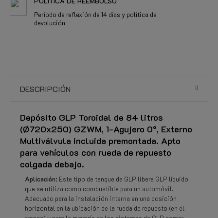
POLÍTICA DE REEMBOLSO
Período de reflexión de 14 días y política de
devolución
DESCRIPCIÓN
Depósito GLP Toroidal de 84 litros
(Ø720x250) GZWM, 1-Agujero 0°, Externo
Multiválvula incluida premontada. Apto
para vehículos con rueda de repuesto
colgada debajo.
Aplicación:
Este tipo de tanque de GLP libera GLP líquido
que se utiliza como combustible para un automóvil.
Adecuado para la instalación interna en una posición
horizontal en la ubicación de la rueda de repuesto (en el
tronco) y para la mayoría de los sistemas de GLP como: