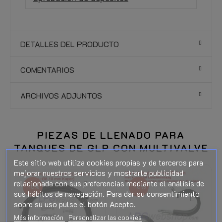
DETALLES DEL PRODUCTO
COMENTARIOS
ARCHIVOS ADJUNTOS
PIEZAS DE LLENADO PARA
TANQUES DE GLP CON MULTIVALVE
Este sitio web utiliza cookies propias y de terceros para
mejorar nuestros servicios y mostrarle publicidad
relacionada con sus preferencias mediante el análisis de
-15%
-10%
sus hábitos de navegación. Para dar su consentimiento
sobre su uso pulse el botón Acepto.
Más información
Personalizar las cookies