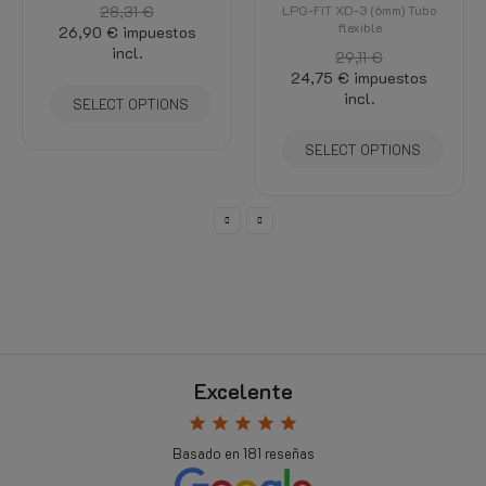
28,31 €
LPG-FIT XD-3 (6mm) Tubo
flexible
26,90 €
impuestos
incl.
29,11 €
24,75 €
impuestos
incl.
SELECT OPTIONS
SELECT OPTIONS
Excelente
star
star
star
star
star
Basado en
181
reseñas