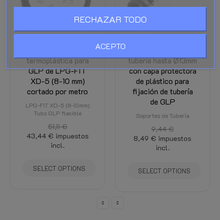
RECHAZAR TODO
ACEPTO
Tubería
10x Soporte de
termoplástica para
tubería hasta Ø13mm
GLP de LPG-FIT
con capa protectora
XD-5 (8-10 mm)
de plástico para
cortado por metro
fijación de tubería
de GLP
LPG-FIT XD-5 (8-10mm)
Tubo GLP flexible
Soportes de Tubería
51,11 €
9,44 €
43,44 €
impuestos
8,49 €
impuestos
incl.
incl.
SELECT OPTIONS
SELECT OPTIONS