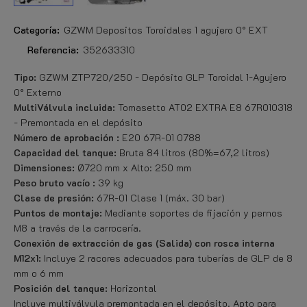
Categoría:
GZWM Depositos Toroidales 1 agujero 0° EXT
Referencia:
352633310
Tipo:
GZWM ZTP720/250 - Depósito GLP Toroidal 1-Agujero
0° Externo
MultiVálvula incluida:
Tomasetto AT02 EXTRA E8 67R010318
- Premontada en el depósito
Número de aprobación
:
E20 67R-01 0788
Capacidad del tanque:
Bruta 84 litros (80%=67,2 litros)
Dimensiones:
Ø720 mm x Alto: 250 mm
Peso bruto vacío
:
39 kg
Clase de presión:
67R-01 Clase 1 (máx. 30 bar)
Puntos de montaje:
Mediante soportes de fijación y pernos
M8 a través de la carrocería.
Conexión de extracción de gas (Salida) con rosca interna
M12x1:
Incluye 2 racores adecuados para tuberías de GLP de 8
mm o 6 mm
Posición del tanque:
Horizontal
Incluye multiválvula premontada en el depósito. Apto para