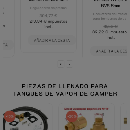
RVS 8mm
Reguladores de presión
Reductores de Presión
304,77 €
para bombonas de gas
213,34 €
impuestos
111,53 €
incl.
89,22 €
impuestos
incl.
AÑADIR A LA CESTA
AÑADIR A LA CESTA
PIEZAS DE LLENADO PARA
TANQUES DE VAPOR DE CAMPER
-20%
-15%