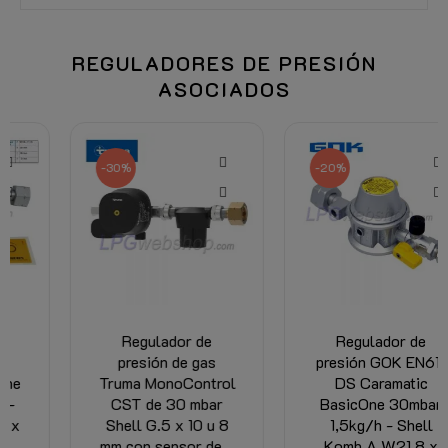
REGULADORES DE PRESIÓN
ASOCIADOS
-30%
-20%
Regulador de
Regulador de
presión de gas
presión GOK EN61-
Truma MonoControl
DS Caramatic
CST de 30 mbar
BasicOne 30mbar
Shell G.5 x 10 u 8
1,5kg/h - Shell
mm con sensor de...
Komb.A W21,8 x