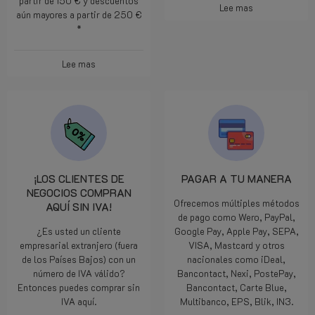
partir de 150 € y descuentos
Lee mas
aún mayores a partir de 250 €
*
Lee mas
¡LOS CLIENTES DE
PAGAR A TU MANERA
NEGOCIOS COMPRAN
Ofrecemos múltiples métodos
AQUÍ SIN IVA!
de pago como Wero, PayPal,
¿Es usted un cliente
Google Pay, Apple Pay, SEPA,
empresarial extranjero (fuera
VISA, Mastcard y otros
de los Países Bajos) con un
nacionales como iDeal,
número de IVA válido?
Bancontact, Nexi, PostePay,
Entonces puedes comprar sin
Bancontact, Carte Blue,
IVA aquí.
Multibanco, EPS, Blik, IN3.