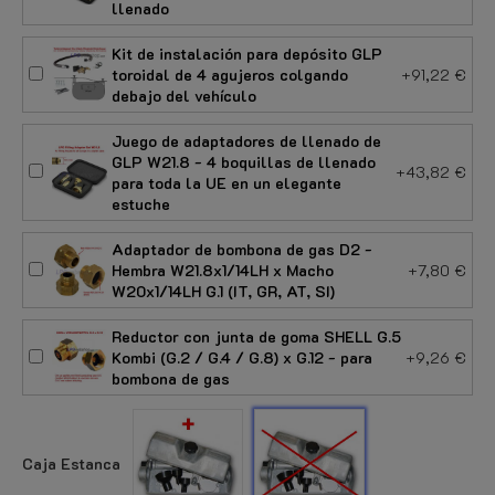
llenado
Kit de instalación para depósito GLP
toroidal de 4 agujeros colgando
+91,22 €
debajo del vehículo
Juego de adaptadores de llenado de
GLP W21.8 - 4 boquillas de llenado
+43,82 €
para toda la UE en un elegante
estuche
Adaptador de bombona de gas D2 -
Hembra W21.8x1/14LH x Macho
+7,80 €
W20x1/14LH G.1 (IT, GR, AT, SI)
Reductor con junta de goma SHELL G.5
Kombi (G.2 / G.4 / G.8) x G.12 - para
+9,26 €
bombona de gas
Con
Sin
Caja
Caja
Estanca
Estanca
Caja Estanca