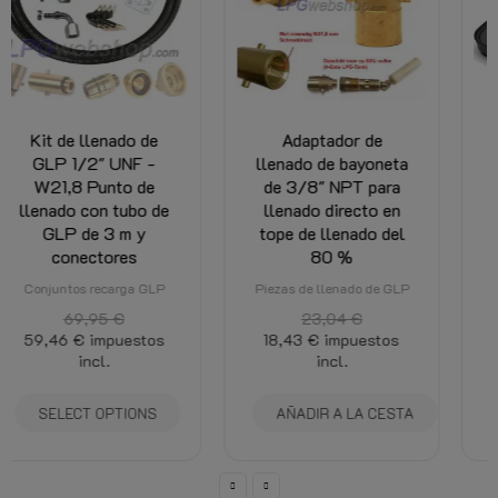
Adaptador de
Juego de
llenado de bayoneta
adaptadores de
de 3/8" NPT para
llenado de GLP
llenado directo en
W21.8 - 4 boquillas
tope de llenado del
de llenado para toda
80 %
la UE en un...
Piezas de llenado de GLP
Adaptadores llenado GLP
23,04 €
51,56 €
18,43 €
impuestos
43,82 €
impuestos
incl.
incl.
AÑADIR A LA CESTA
AÑADIR A LA CESTA