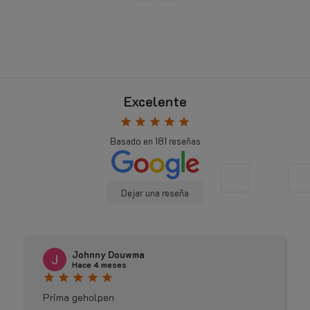
Excelente
star
star
star
star
star
Basado en
181
reseñas
Dejar una reseña
Johnny Douwma
Hace 4 meses
star
star
star
star
star
Prima geholpen