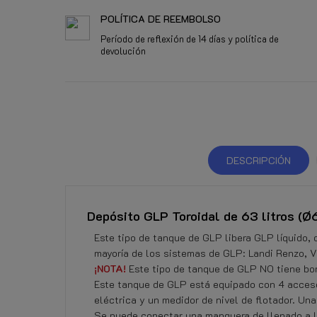
POLÍTICA DE REEMBOLSO
Período de reflexión de 14 días y política de
devolución
DESCRIPCIÓN
Depósito GLP Toroidal de 63 litros (
Este tipo de tanque de GLP libera GLP líquido, 
mayoría de los sistemas de GLP: Landi Renzo, Vo
¡NOTA!
Este tipo de tanque de GLP NO tiene bo
Este tanque de GLP está equipado con 4 accesor
eléctrica y un medidor de nivel de flotador. U
Se puede conectar una manguera de llenado a la