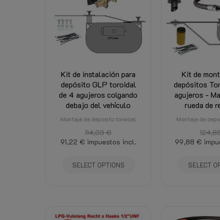
Recomendación
Kit de instalación para
Bomba de GLP
Kit de mont
depósito GLP toroidal
depósitos Tor
de 4 agujeros colgando
agujeros - Ma
debajo del vehículo
rueda de r
Derecho de retiro
Montaje de deposito toroidal
Montaje de depos
114,03 €
124,8
Descargas
91,22 €
impuestos incl.
99,88 €
impu
Productos relacionados
SELECT OPTIONS
SELECT O
Costos de envío
Aplicación