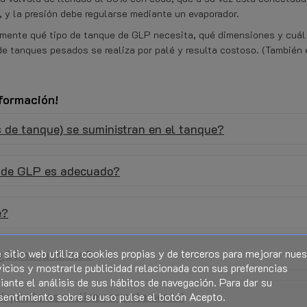
, y la presión debe regularse mediante un evaporador.
samente qué tipo de tanque de GLP necesita, qué dimensiones y cuál
 de tanques pesados se realiza por palé y resulta costoso. (También 
nformación!
 de tanque) se suministran en el tanque?
o de GLP es adecuado?
é?
 sitio web utiliza cookies propias y de terceros para mejorar nues
. ¿Cómo funciona?
icios y mostrarle publicidad relacionada con sus preferencias
ante el análisis de sus hábitos de navegación. Para dar su
depósito se realice correctamente!
sentimiento sobre su uso pulse el botón Acepto.