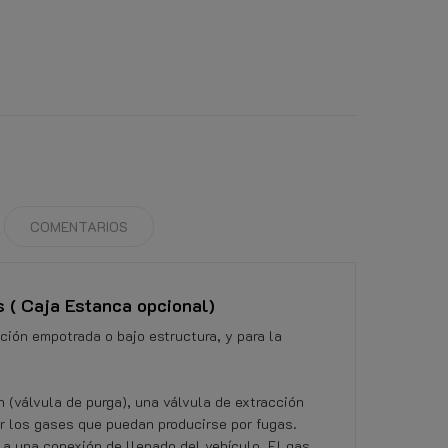
COMENTARIOS
 ( Caja Estanca opcional)
ción empotrada o bajo estructura, y para la
 (válvula de purga), una válvula de extracción
er los gases que puedan producirse por fugas.
a una conexión de llenado del vehículo. El gas