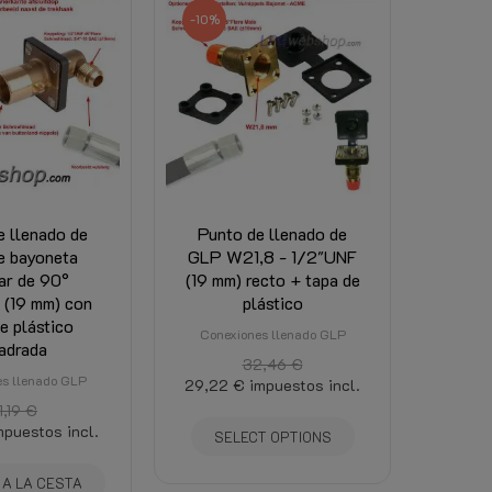
-10%
e llenado de
Punto de llenado de
e bayoneta
GLP W21,8 - 1/2"UNF
ar de 90°
(19 mm) recto + tapa de
 (19 mm) con
plástico
e plástico
Conexiones llenado GLP
adrada
32,46 €
s llenado GLP
29,22 €
impuestos incl.
1,19 €
mpuestos incl.
SELECT OPTIONS
 A LA CESTA