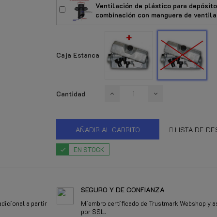
Ventilación de plástico para depósit
combinación con manguera de ventila
Con
Sin
Caja
Caj
Estanca
Est
Caja Estanca
Cantidad
AÑADIR AL CARRITO
LISTA DE D
EN STOCK
SEGURO Y DE CONFIANZA
dicional a partir
Miembro certificado de Trustmark Webshop y a
por SSL.