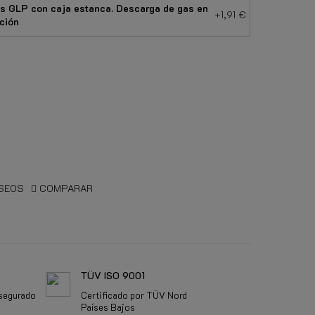
os GLP con caja estanca. Descarga de gas en
+1,91 €
ción
a
anca
ESEOS
COMPARAR
TÜV ISO 9001
segurado
Certificado por TÜV Nord
Países Bajos