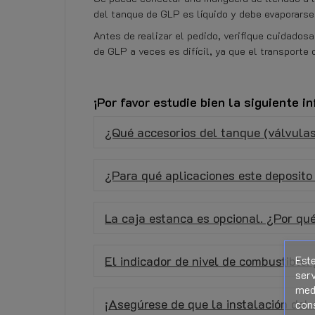
del tanque de GLP es líquido y debe evaporarse
Antes de realizar el pedido, verifique cuidado
de GLP a veces es difícil, ya que el transporte
¡Por favor estudie bien la siguiente i
¿Qué accesorios del tanque (válvulas
¿Para qué aplicaciones este deposit
La caja estanca es opcional. ¿Por qu
Este
El indicador de nivel de combustible
serv
medi
¡Asegúrese de que la instalación del 
con