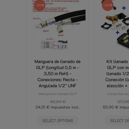
Capacidad del tanque
-20%
-20%
Diámetro Tanque
Altura del tanque
Manguera de llenado de
Kit llenado
GLP (longitud 0,5 m -
GLP con m
3,50 m RxH) -
llenado 1/
Conexiones: Recta -
Conexión ll
Angulada 1/2" UNF
elección + 
Mangueras llenado GLP
Conjuntos re
42,69 €
127,3
34,15 €
impuestos incl.
101,90 €
impu
SELECT OPTIONS
SELECT O