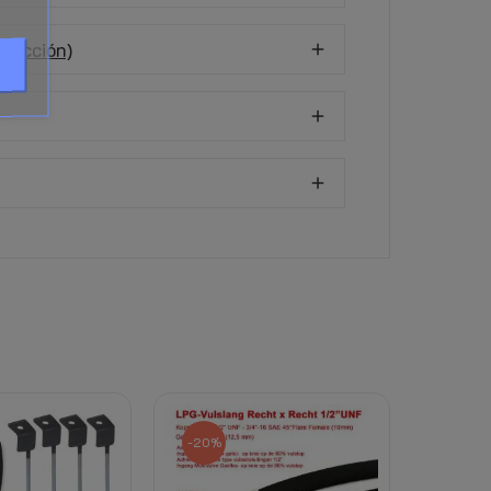
trucción)
M Tor Tank 4-Hole ZTPP-230
roval GZWM Toroidal LPG Tank 4-Hole ZTPP-230
20 67R 01 0617
Descargar (1.69MB)
o sea instalado por un experto. Nuestra empresa
d en caso de accidente.
-20%
anque si este se coloca dentro del coche. No es