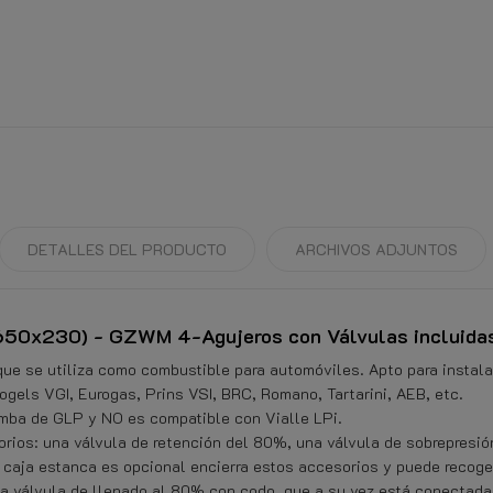
DETALLES DEL PRODUCTO
ARCHIVOS ADJUNTOS
Ø650x230) - GZWM 4-Agujeros con Válvulas incluidas
que se utiliza como combustible para automóviles. Apto para instala
gels VGI, Eurogas, Prins VSI, BRC, Romano, Tartarini, AEB, etc.
mba de GLP y NO es compatible con Vialle LPi.
ios: una válvula de retención del 80%, una válvula de sobrepresión
na caja estanca es opcional encierra estos accesorios y puede recog
 válvula de llenado al 80% con codo, que a su vez está conectada 