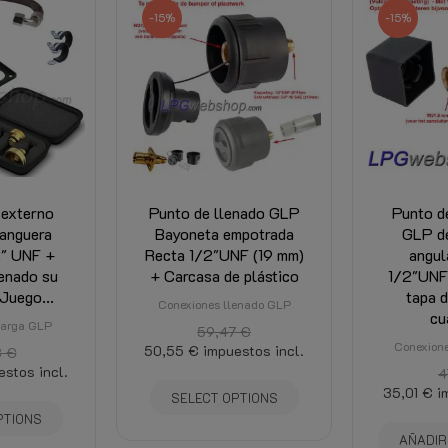
61 - 70L
-15%
-15%
650mm
230mm
 externo
Punto de llenado GLP
Punto d
anguera
Bayoneta empotrada
GLP d
2" UNF +
Recta 1/2"UNF (19 mm)
angul
enado su
+ Carcasa de plástico
1/2"UNF
Juego...
tapa d
Conexiones llenado GLP
cu
carga GLP
59,47 €
Conexione
50,55 €
impuestos incl.
8 €
estos incl.
4
35,01 €
i
SELECT OPTIONS
PTIONS
AÑADIR