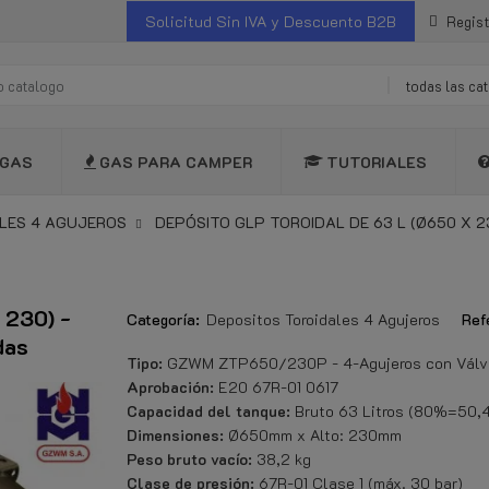
Solicitud Sin IVA y Descuento B2B
Regist
todas las ca
GAS
GAS PARA CAMPER
TUTORIALES
LES 4 AGUJEROS
DEPÓSITO GLP TOROIDAL DE 63 L (Ø650 X 
 230) -
Categoría:
Depositos Toroidales 4 Agujeros
Ref
das
Tipo:
GZWM ZTP650/230P - 4-Agujeros con Válvu
Aprobación:
E20 67R-01 0617
Capacidad del tanque:
Bruto 63 Litros (80%=50,4 
Dimensiones:
Ø650mm x Alto: 230mm
Peso bruto vacío:
38,2 kg
Clase de presión:
67R-01 Clase 1 (máx. 30 bar)