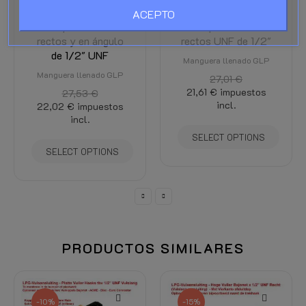
XD-5 con
XD-5 con 2
ACEPTO
acoplamientos
acoplamientos
rectos y en ángulo
rectos UNF de 1/2"
de 1/2" UNF
Manguera llenado GLP
Manguera llenado GLP
27,01 €
21,61 €
impuestos
27,53 €
incl.
22,02 €
impuestos
incl.
SELECT OPTIONS
SELECT OPTIONS
PRODUCTOS SIMILARES
-10%
-15%