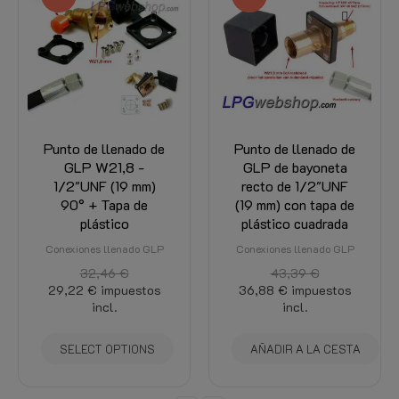
Punto de llenado de
Punto de llenado de
GLP W21,8 -
GLP de bayoneta
1/2"UNF (19 mm)
recto de 1/2"UNF
90° + Tapa de
(19 mm) con tapa de
plástico
plástico cuadrada
Conexiones llenado GLP
Conexiones llenado GLP
32,46 €
43,39 €
29,22 €
impuestos
36,88 €
impuestos
incl.
incl.
SELECT OPTIONS
AÑADIR A LA CESTA