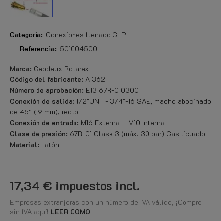
Categoría:
Conexiones llenado GLP
Referencia:
501004500
Marca:
Ceodeux Rotarex
Código del fabricante:
A1362
Número de aprobación:
E13 67R-010300
Conexión de salida:
1/2"UNF - 3/4"-16 SAE, macho abocinado
de 45° (19 mm), recto
Conexión de entrada:
M16 Externa + M10 Interna
Clase de presión:
67R-01 Clase 3 (máx. 30 bar) Gas licuado
Material:
Latón
17,34 €
impuestos incl.
Empresas extranjeras con un número de IVA válido, ¡Compre
sin IVA aquí!
LEER COMO