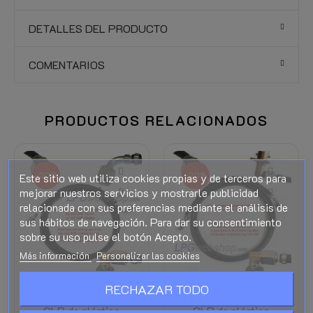
DETALLES DEL PRODUCTO
COMENTARIOS
PRODUCTOS RELACIONADOS
Este sitio web utiliza cookies propias y de terceros para
-20%
-20%
mejorar nuestros servicios y mostrarle publicidad
relacionada con sus preferencias mediante el análisis de
sus hábitos de navegación. Para dar su consentimiento
sobre su uso pulse el botón Acepto.
Más información
Personalizar las cookies
RECHAZAR TODO
Tubo de llenado de
Tubo de llenado de
GLP de plástico
GLP de plástico