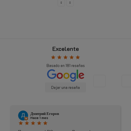
Excelente
star
star
star
star
star
Basado en
181
reseñas
Dejar una reseña
Johnny Douwma
Hace 4 meses
star
star
star
star
star