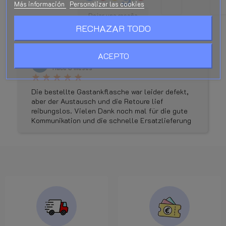
Más información
Personalizar las cookies
Dejar una reseña
RECHAZAR TODO
ACEPTO
Gis sig
Hace 5 meses
star
star
star
star
star
Die bestellte Gastankflasche war leider defekt,
aber der Austausch und die Retoure lief
reibungslos. Vielen Dank noch mal für die gute
Kommunikation und die schnelle Ersatzlieferung
. Den Shop kann ich wirklich vorbehaltslos
empfehlen.