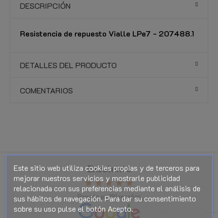
DESCRIPCIÓN
Resistencia de repuesto Vialle LPe7 - 207488.1
DETALLES DEL PRODUCTO
COMENTARIOS
Este sitio web utiliza cookies propias y de terceros para
Excelente
mejorar nuestros servicios y mostrarle publicidad
star
star
star
star
star
relacionada con sus preferencias mediante el análisis de
Basado en
181
reseñas
sus hábitos de navegación. Para dar su consentimiento
sobre su uso pulse el botón Acepto.