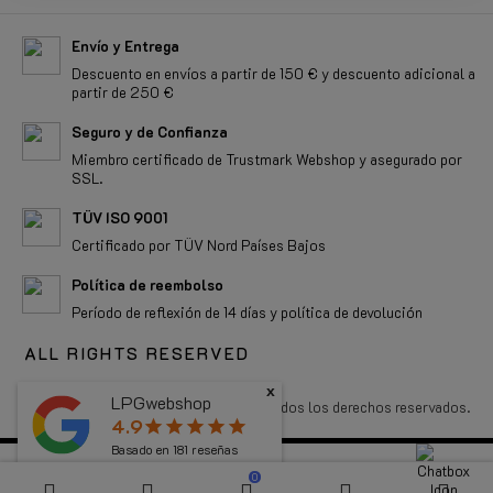
Envío y Entrega
Descuento en envíos a partir de 150 € y descuento adicional a
partir de 250 €
Seguro y de Confianza
Miembro certificado de Trustmark Webshop y asegurado por
SSL.
TÜV ISO 9001
Certificado por TÜV Nord Países Bajos
Política de reembolso
Período de reflexión de 14 días y política de devolución
ALL RIGHTS RESERVED
x
LPGwebshop
Copyright 2026 LPGwebshop.com - Todos los derechos reservados.
4.9
star
star
star
star
star
Basado en
181
reseñas
0