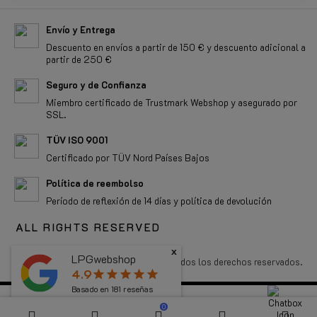
Envío y Entrega
Descuento en envíos a partir de 150 € y descuento adicional a
partir de 250 €
Seguro y de Confianza
Miembro certificado de Trustmark Webshop y asegurado por
SSL.
TÜV ISO 9001
Certificado por TÜV Nord Países Bajos
Política de reembolso
Período de reflexión de 14 días y política de devolución
ALL RIGHTS RESERVED
x
LPGwebshop
Copyright 2026 LPGwebshop.com - Todos los derechos reservados.
4.9
star
star
star
star
star
Basado en
181
reseñas
0