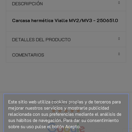
DESCRIPCIÓN
Carcasa hermética Vialle MV2/MV3 - 250651.0
DETALLES DEL PRODUCTO
COMENTARIOS
Este sitio web utiliza cookies propias y de terceros para
Excelente
mejorar nuestros servicios y mostrarle publicidad
star
star
star
star
star
relacionada con sus preferencias mediante el análisis de
Basado en
181
reseñas
sus hábitos de navegación. Para dar su consentimiento
sobre su uso pulse el botón Acepto.