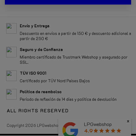
Envío y Entrega
Descuento en envíos a partir de 150 € y descuento adicional a
partir de 250 €
Seguro y de Confianza
Miembro certificado de Trustmark Webshop y asegurado por
SSL.
TÜV ISO 9001
Certificado por TÜV Nord Países Bajos
Política de reembolso
Período de reflexión de 14 días y política de devolución
ALL RIGHTS RESERVED
x
LPGwebshop
Copyright 2026 LPGwebshop.com - Todos los derechos reservados.
4.9
star
star
star
star
star