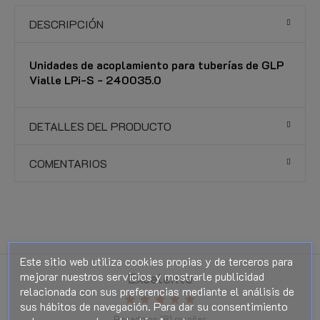
DESCRIPCIÓN
Unidades de acoplamiento para tuberías de GLP
Vialle LPi-S - 240035.0
DETALLES DEL PRODUCTO
COMENTARIOS
Este sitio web utiliza cookies propias y de terceros para
mejorar nuestros servicios y mostrarle publicidad
Excelente
relacionada con sus preferencias mediante el análisis de
star
star
star
star
star
sus hábitos de navegación. Para dar su consentimiento
Basado en
181
reseñas