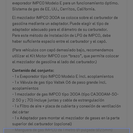
evaporador IMPCO Modelo E para un funcionamiento óptimo.
Sistema de gas de EE. UU., Cerritos, California.
El mezclador IMPCO 300A se coloca sobre el carburador de
gasolina mediante un adaptador. Puede elegir el tipo de
adaptador adecuado para el diámetro de su carburador.
Para este método de instalación de LPG de IMPCO, debe
haber suficiente espacio entre el carburador y el capó.
(Para vehículos con capó demasiado bajo, recomendamos
utilizar el Kit Motor IMPCO con “brazo”, que permite colocar
el mezclador de gasolina al lado del carburador.)
Contenido del conjunto:
- 1 x Evaporador tipo IMPCO Modelo E incl. acoplamientos
- 1 x Válvula de gas tipo Valtek 06 de paso grande incl.
acoplamientos
- 1 mezclador de gas IMPCO tipo 300A (tipo CA300AM-50-
2 50 y ; 70) incluye juntas y cable de estrangulación
- 1 x Filtro de aire + placa de cubierta y conexión de ventilación
del cárter
- 1 x Adaptador para montar el mezclador de gases en la parte
superior del carburador (opcional)
- Manguera de gas IMPCO de 1 metro Ø1 pulgada (Ø25mm)