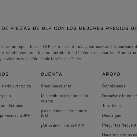
 DE PIEZAS DE GLP CON LOS MEJORES PRECIOS D
.
rtos en repuestos de GLP para su automóvil, autocaravana y caravana 
s y serviciales con los conocimientos técnicos necesarios. Somos u
y enviamos su pedido desde los Países Bajos.
IOS
CUENTA
APOYO
 envío y recogida
Crear una cuenta
Contáctenos
e pago
Mis pedidos y facturas sin
Devuelve e interca
cuenta
 condiciones
Tutoriales
¡Las empresas compran sin
e privacidad GDPR
Descargas
IVA!
Preguntas frecuent
¡Altos descuentos B2B!
Nuestros socios d