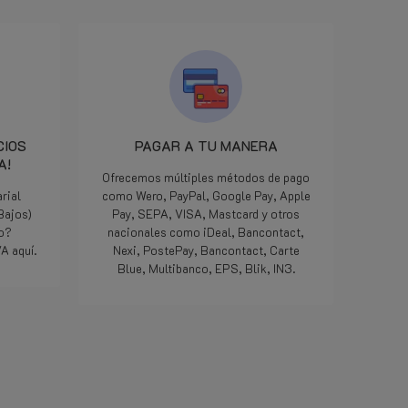
woensdag
LPGwebsh
dat ze on
onderdeel
minuten l
het klaa
pikken en
Iedereen 
CIOS
PAGAR A TU MANERA
we zijn 
A!
maar als
Ofrecemos múltiples métodos de pago
manier op
rial
como Wero, PayPal, Google Pay, Apple
geweldig,
 Bajos)
Pay, SEPA, VISA, Mastcard y otros
meegemaa
do?
nacionales como iDeal, Bancontact,
Doe zo vo
A aquí.
Nexi, PostePay, Bancontact, Carte
die 5 ste
Blue, Multibanco, EPS, Blik, IN3.
Bedankt.
Lee mas