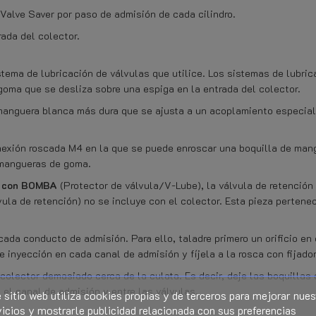
 Valve Saver por paso de admisión de cada cilindro.
rada del colector.
tema de lubricación de válvulas que utilice. Los sistemas de lubric
oma que se desliza sobre una espiga en la entrada del colector.
 manguera blanca más dura que se ajusta a un acoplamiento especial
nexión roscada M4 en la que se puede enroscar una boquilla de man
 mangueras de goma.
 con BOMBA
(Protector de válvula/V-Lube), la válvula de retención
la de retención) no se incluye con el colector. Esta pieza pertenece
ada conducto de admisión. Para ello, taladre primero un orificio en
e inyección en cada canal de admisión y fíjela a la rosca con fijado
colector demasiado cerca de la culata. Es decir, deje las boquillas d
 el canal de admisión y entre las válvulas.
 sitio web utiliza cookies propias y de terceros para mejorar nues
icios y mostrarle publicidad relacionada con sus preferencias