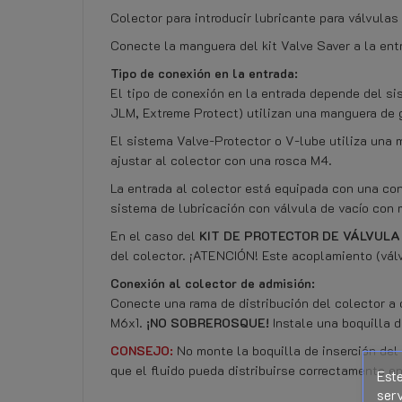
Colector para introducir lubricante para válvulas
Conecte la manguera del kit Valve Saver a la ent
Tipo de conexión en la entrada:
El tipo de conexión en la entrada depende del sis
JLM, Extreme Protect) utilizan una manguera de g
El sistema Valve-Protector o V-lube utiliza una
ajustar al colector con una rosca M4.
La entrada al colector está equipada con una co
sistema de lubricación con válvula de vacío con
En el caso del
KIT DE PROTECTOR DE VÁLVULA
del colector. ¡ATENCIÓN! Este acoplamiento (válvu
Conexión al colector de admisión:
Conecte una rama de distribución del colector a c
M6x1.
¡NO SOBREROSQUE!
Instale una boquilla d
CONSEJO:
No monte la boquilla de inserción del 
que el fluido pueda distribuirse correctamente en
Este
serv
Referencia
No hay ninguna opinión por el momento.
959501150