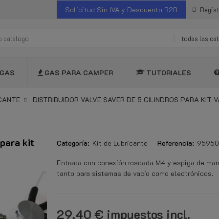
Solicitud Sin IVA y Descuento B2B
Regist
todas las ca
GAS
GAS PARA CAMPER
TUTORIALES
ICANTE
DISTRIBUIDOR VALVE SAVER DE 5 CILINDROS PARA KIT 
para kit
Categoría:
Kit de Lubricante
Referencia:
95950
Entrada con conexión roscada M4 y espiga de man
tanto para sistemas de vacío como electrónicos.
29,40 €
impuestos incl.