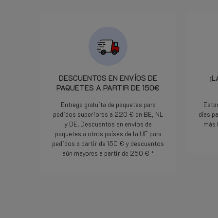
pezzo era stato già consegnato
al corriere che ha provveduto
alla consegna praticamente il
giorno dopo. Davvero un
servizio degno di segnalazione.
In pratica cortesia efficienza ed
attenzione al cliente. Bravi!
DESCUENTOS EN ENVÍOS DE
¡L
PAQUETES A PARTIR DE 150€
Entrega gratuita de paquetes para
Esta
pedidos superiores a 220 € en BE, NL
días p
y DE. Descuentos en envíos de
más 
paquetes a otros países de la UE para
pedidos a partir de 150 € y descuentos
aún mayores a partir de 250 € *
Lee mas