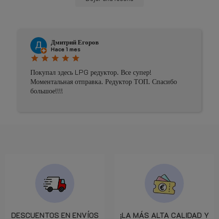
Дмитрий Егоров
Hace 1 mes
star
star
star
star
star
Покупал здесь LPG редуктор. Все супер!
Моментальная отправка. Редуктор ТОП. Спасибо
большое!!!!
DESCUENTOS EN ENVÍOS
¡LA MÁS ALTA CALIDAD Y