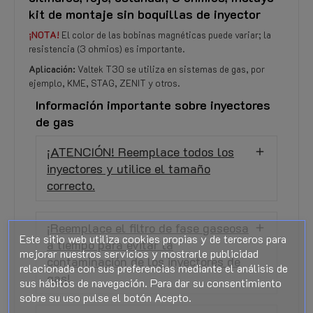
kit de montaje sin boquillas de inyector
¡NOTA!
El color de las bobinas magnéticas puede variar; la
resistencia (3 ohmios) es importante.
Aplicación:
Valtek T30 se utiliza en sistemas de gas, por
ejemplo, KME, STAG, ZENIT y otros.
Información importante sobre inyectores
de gas
¡ATENCIÓN! Reemplace todos los
inyectores y utilice el tamaño
correcto.
¡Reemplace el filtro de fase gaseosa
Este sitio web utiliza cookies propias y de terceros para
a tiempo para evitar la
mejorar nuestros servicios y mostrarle publicidad
contaminación de los inyectores de
relacionada con sus preferencias mediante el análisis de
gas!
sus hábitos de navegación. Para dar su consentimiento
sobre su uso pulse el botón Acepto.