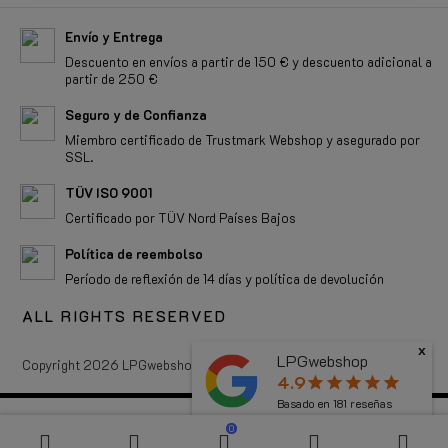
Envío y Entrega
Descuento en envíos a partir de 150 € y descuento adicional a
partir de 250 €
Seguro y de Confianza
Miembro certificado de Trustmark Webshop y asegurado por
SSL.
TÜV ISO 9001
Certificado por TÜV Nord Países Bajos
Política de reembolso
Período de reflexión de 14 días y política de devolución
ALL RIGHTS RESERVED
x
LPGwebshop
Copyright 2026 LPGwebshop.com - Todos los derechos reservados.
4.9
star
star
star
star
star
Basado en
181
reseñas
0