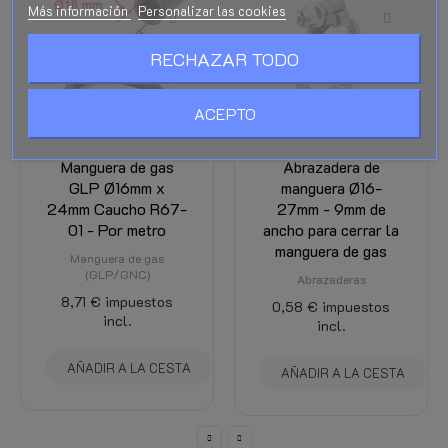
Más información
Personalizar las cookies
RECHAZAR TODO
ACEPTO
as
Abrazadera de
Manguera de gas
x
manguera Ø16-
GLP Ø12mm x 19m
67-
27mm - 9mm de
Caucho R67-01 -
o
ancho para cerrar la
Por metro
manguera de gas
Manguera de gas
(GLP/GNC)
Abrazaderas
os
8,17 €
impuestos
0,58 €
impuestos
incl.
incl.
ESTA
AÑADIR A LA CEST
AÑADIR A LA CESTA