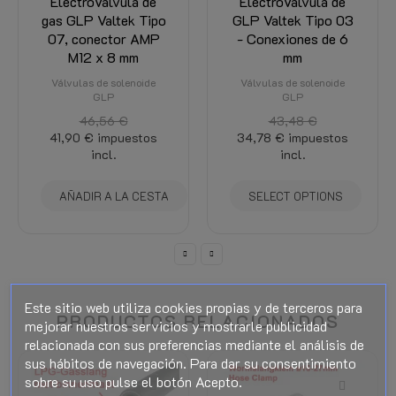
ElectroVálvula de
ElectroVálvula GLP
GLP Valtek Tipo 03
Valtek Tipo 07 M10
- Conexiones de 6
x 6 mm / 8 mm
mm
Conector AMP
Válvulas de solenoide
Válvulas de solenoide
GLP
GLP
43,48 €
43,48 €
34,78 €
impuestos
34,78 €
impuestos
incl.
incl.
SELECT OPTIONS
SELECT OPTIONS
Este sitio web utiliza cookies propias y de terceros para
PRODUCTOS RELACIONADOS
mejorar nuestros servicios y mostrarle publicidad
relacionada con sus preferencias mediante el análisis de
sus hábitos de navegación. Para dar su consentimiento
sobre su uso pulse el botón Acepto.