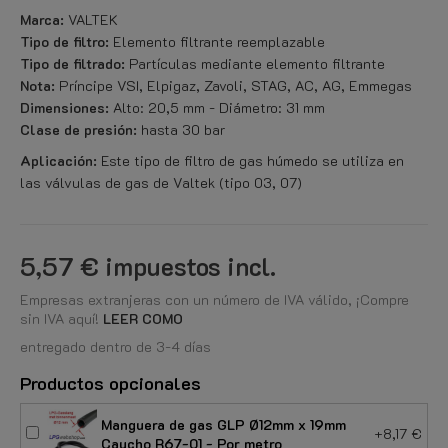
Marca:
VALTEK
Tipo de filtro:
Elemento filtrante reemplazable
Tipo de filtrado:
Partículas mediante elemento filtrante
Nota:
Príncipe VSI, Elpigaz, Zavoli, STAG, AC, AG, Emmegas
Dimensiones:
Alto: 20,5 mm - Diámetro: 31 mm
Clase de presión:
hasta 30 bar
Aplicación:
Este tipo de filtro de gas húmedo se utiliza en
las válvulas de gas de Valtek (tipo 03, 07)
5,57 €
impuestos incl.
Empresas extranjeras con un número de IVA válido, ¡Compre
sin IVA aquí!
LEER COMO
entregado dentro de 3-4 días
Productos opcionales
Manguera de gas GLP Ø12mm x 19mm
+8,17 €
Caucho R67-01 - Por metro