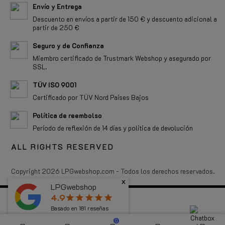
Envío y Entrega
Descuento en envíos a partir de 150 € y descuento adicional a
partir de 250 €
Seguro y de Confianza
Miembro certificado de Trustmark Webshop y asegurado por
SSL.
TÜV ISO 9001
Certificado por TÜV Nord Países Bajos
Política de reembolso
Período de reflexión de 14 días y política de devolución
ALL RIGHTS RESERVED
Copyright 2026 LPGwebshop.com - Todos los derechos reservados.
x
LPGwebshop
4.9
star
star
star
star
star
Basado en
181
reseñas
0