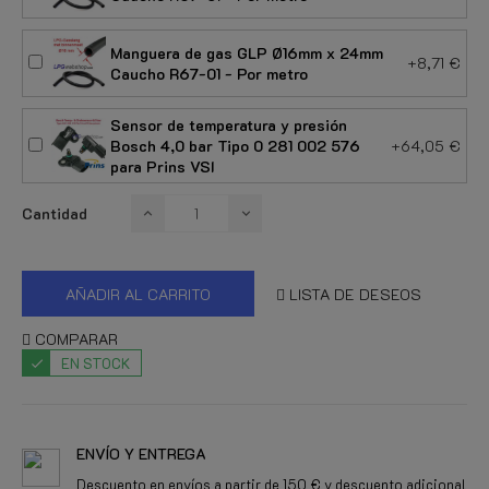
Manguera de gas GLP Ø16mm x 24mm
+8,71 €
Caucho R67-01 - Por metro
Sensor de temperatura y presión
Bosch 4,0 bar Tipo 0 281 002 576
+64,05 €
para Prins VSI
Cantidad
AÑADIR AL CARRITO
LISTA DE DESEOS
COMPARAR
EN STOCK
ENVÍO Y ENTREGA
Descuento en envíos a partir de 150 € y descuento adicional