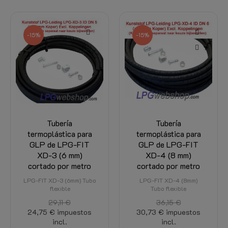
-15%
Tubería
Tubo de cobre para
termoplástica para
GLP de 6 mm con
GLP de LPG-FIT
revestimiento de
XD-4 (8 mm)
plástico - Rollo de 6
cortado por metro
metros
LPG-FIT XD-4 (8mm)
Tubería de cobre
Tubo flexible
46,19 €
impuestos
36,15 €
incl.
30,73 €
impuestos
incl.
AÑADIR A LA CESTA