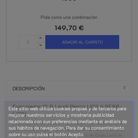
Pida como una combinación
149,70 €
AÑADIR AL CARRITO
DESCRIPCIÓN
Evaporador GLP Landi Renzo LI02 (LSE98-
Este sitio web utiliza cookies propias y de terceros para
LI02)
mejorar nuestros servicios y mostrarle publicidad
relacionada con sus preferencias mediante el análisis de
Evaporador de GLP Landi Renzo LI02 para los sistemas Landi
sus hábitos de navegación. Para dar su consentimiento
LSI, Omegas y Vogels VGI de Opel Corsa 1.2. Para sistemas de
sobre su uso pulse el botón Acepto.
inyección de gases de escape de motores del Grupo Landi de