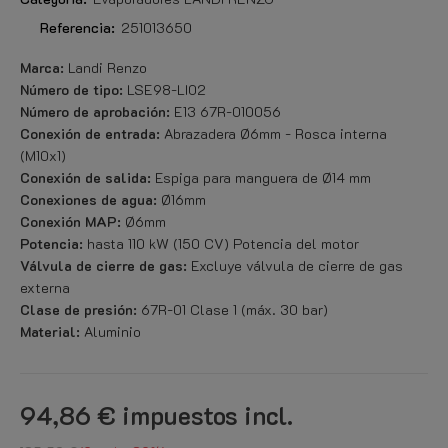
Referencia:
251013650
Marca:
Landi Renzo
Número de tipo:
LSE98-LI02
Número de aprobación:
E13 67R-010056
Conexión de entrada:
Abrazadera Ø6mm - Rosca interna
(M10x1)
Conexión de salida:
Espiga para manguera de Ø14 mm
Conexiones de agua:
Ø16mm
Conexión MAP:
Ø6mm
Potencia:
hasta 110 kW (150 CV) Potencia del motor
Válvula de cierre de gas:
Excluye válvula de cierre de gas
externa
Clase de presión:
67R-01 Clase 1 (máx. 30 bar)
Material:
Aluminio
94,86 €
impuestos incl.