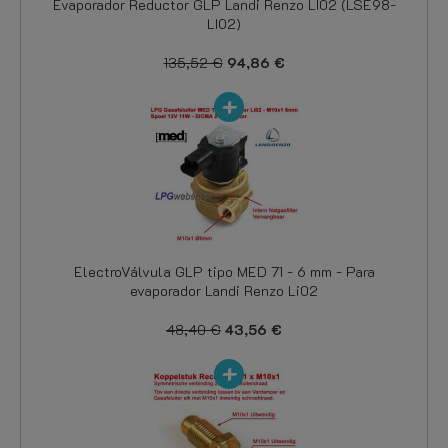
Evaporador Reductor GLP Landi Renzo LI02 (LSE98-
LI02)
135,52 €
94,86 €
ElectroVálvula GLP tipo MED 71 - 6 mm - Para
evaporador Landi Renzo Li02
48,40 €
43,56 €