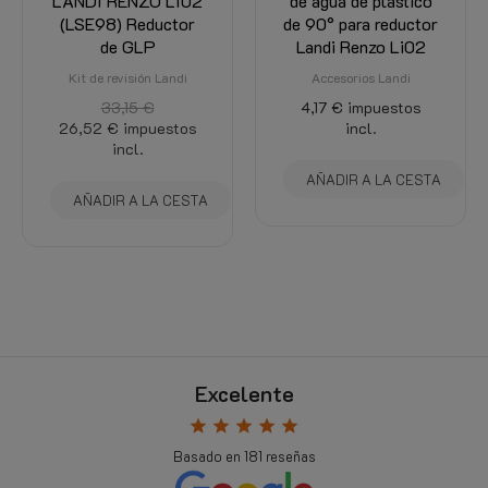
LANDI RENZO LI02
de agua de plástico
(LSE98) Reductor
de 90° para reductor
de GLP
Landi Renzo Li02
Kit de revisión Landi
Accesorios Landi
33,15 €
4,17 €
impuestos
26,52 €
impuestos
incl.
incl.
AÑADIR A LA CESTA
AÑADIR A LA CESTA
Excelente
star
star
star
star
star
Basado en
181
reseñas