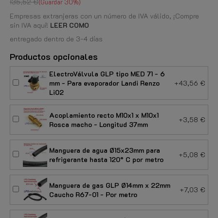
135,52 €
Guardar 30%
Empresas extranjeras con un número de IVA válido, ¡Compre
sin IVA aquí!
LEER COMO
entregado dentro de 3-4 días
Productos opcionales
ElectroVálvula GLP tipo MED 71 - 6
mm - Para evaporador Landi Renzo
+43,56 €
Li02
Acoplamiento recto M10x1 x M10x1
+3,58 €
Rosca macho - Longitud 37mm
Manguera de agua Ø15x23mm para
+5,08 €
refrigerante hasta 120° C por metro
Manguera de gas GLP Ø14mm x 22mm
+7,03 €
Caucho R67-01 - Por metro