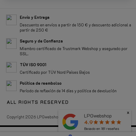
Envío y Entrega
Descuento en envíos a partir de 150 € y descuento adicional a
partir de 250 €
Seguro y de Confianza
Miembro certificado de Trustmark Webshop y asegurado por
SSL.
TÜV ISO 9001
Certificado por TÜV Nord Países Bajos
Política de reembolso
Período de reflexión de 14 días y política de devolución
ALL RIGHTS RESERVED
x
LPGwebshop
Copyright 2026 LPGwebshop.com - Todos los derechos reservados.
4.9
star
star
star
star
star
Basado en
181
reseñas