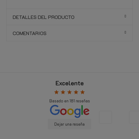
DETALLES DEL PRODUCTO
COMENTARIOS
Excelente
star
star
star
star
star
Basado en
181
reseñas
Dejar una reseña