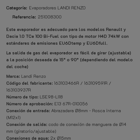
Categoría:
Evaporadores LANDI RENZO
Referencia:
251008300
Este evaporador es adecuado para los modelos Renault y
Dacia 1.0 TCe 100 Bi-Fuel con tipo de motor H4D 74kW con
estándares de emisiones EU6Dtemp y EU6Dfull.
La salida de gas del evaporador es fácil de girar (ajustable)
a la posición deseada de 15° o 90° (dependiendo del modelo
del coche)
Marca:
Landi Renzo
Código del fabricante:
163103466R / 163109591R /
163103937R
Número de tipo:
LSE98-LI18
Número de aprobación:
E13 67R-010056
Conexión de entrada:
Abrazadera Ø8mm - Rosca interna
(M12x1)
Conexión de salida:
codo de conexión de manguera de Ø14
mm (giratorio/ajustable)
Conexiones de agua:
2x Ø15mm