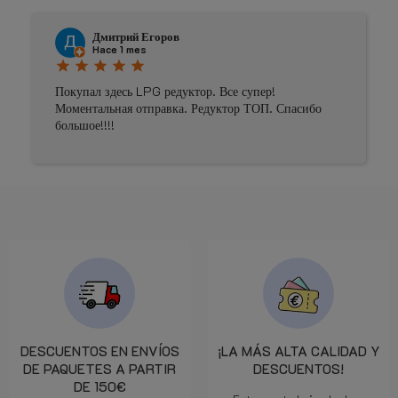
Дмитрий Егоров
Hace 1 mes
star
star
star
star
star
Покупал здесь LPG редуктор. Все супер!
Моментальная отправка. Редуктор ТОП. Спасибо
большое!!!!
DESCUENTOS EN ENVÍOS
¡LA MÁS ALTA CALIDAD Y
DE PAQUETES A PARTIR
DESCUENTOS!
DE 150€