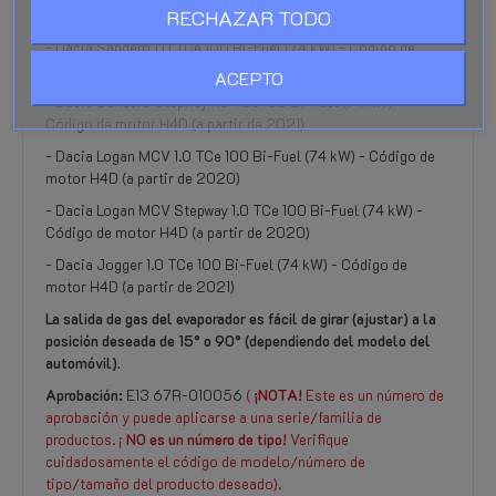
RECHAZAR TODO
motor H4D (2019-2024)
- Dacia Sandero 1.0 TCe 100 Bi-Fuel (74 kW) - Código de
motor H4D (a partir de 2021)
ACEPTO
- Dacia Sandero Stepway 1.0 TCe 100 Bi-Fuel (74 kW) -
Código de motor H4D (a partir de 2021)
- Dacia Logan MCV 1.0 TCe 100 Bi-Fuel (74 kW) - Código de
motor H4D (a partir de 2020)
- Dacia Logan MCV Stepway 1.0 TCe 100 Bi-Fuel (74 kW) -
Código de motor H4D (a partir de 2020)
- Dacia Jogger 1.0 TCe 100 Bi-Fuel (74 kW) - Código de
motor H4D (a partir de 2021)
La salida de gas del evaporador es fácil de girar (ajustar) a la
posición deseada de 15° o 90° (dependiendo del modelo del
automóvil).
Aprobación:
E13 67R-010056
(
¡NOTA!
Este es un número de
aprobación y puede aplicarse a una serie/familia de
productos. ¡
NO es un número de tipo!
Verifique
cuidadosamente el código de modelo/número de
tipo/tamaño del producto deseado).